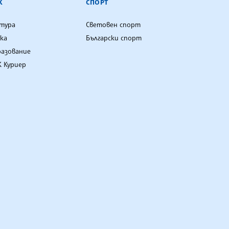
К
СПОРТ
лтура
Световен спорт
ка
Български спорт
разование
 Куриер