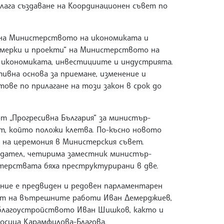
лага създаване на Координационен съвет по
на Министерството на икономиката и
 мерки и проекти“ на Министерството на
 икономиката, инвестициите и индустрията.
ивна основа за приемане, изменение и
ове по прилагане на този закон в срок до
от „Прогресивна България“ за министър-
т, който положи клетва. По-късно новото
на церемония в Министерския съвет.
дател, четирима заместник министър-
терствата бяха преструктурирани в две.
ние е предвиден и редовен парламентарен
ът на вътрешните работи Иван Демерджиев,
благоустройството Иван Шишков, както и
осица Карамфилова-Благова.