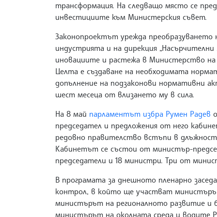
трансформация. На следващо място се пред
инвестициите към Министерския съвет.
Законопроектът урежда преобразуването 
индустрията и на дирекция „Насърчителни
иновациите и растежа в Министерство на
Целта е създаване на необходимата нормат
допълнение на подзаконови нормативни акт
шест месеца от влизането му в сила.
На 8 май
парламентът избра Румен Радев
председател и предложения от него кабине
редовно правителство встъпи в длъжност 
Кабинетът се състои от министър-предсе
председатели и 18 министри. Три от минис
В програмата за днешното пленарно заседа
контрол, в който ще участват министър
министърът на регионалното развитие и 
министърът на околната среда и водите Р