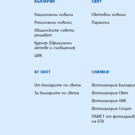
БЪЛГАРИЯ
СВЯТ
Национални новини
Световни новини
Регионални новини
Паралели
Общинските съвети
решават
Куриер (Официални
актове и съобщения)
ЦИК
БГ СВЯТ
СНИМКИ
От българите по света
Фотогалерия Българи
За българите по света
Фотогалерия Свят
Фотогалерия ЛИК
Фотогалерия Спорт
ПАМЕТ от фотоархив
на БТА