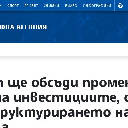
ВАЛ
К
СПОРТ
БГ СВЯТ
СНИМКИ
ВИДЕО
ИНФОГРАФИКИ
АФНА АГЕНЦИЯ
ще обсъди промен
на инвестициите, 
труктурирането н
ва