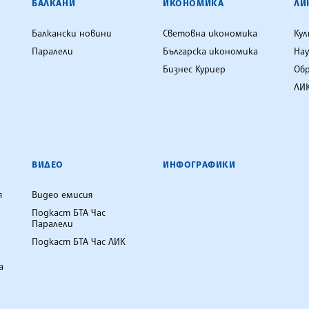
БАЛКАНИ
ИКОНОМИКА
ЛИ
Балкански новини
Световна икономика
Ку
Паралели
Българска икономика
Нау
Бизнес Куриер
Об
ЛИК
ВИДЕО
ИНФОГРАФИКИ
я
Видео емисия
Подкаст БТА Час
Паралели
Подкаст БТА Час ЛИК
а