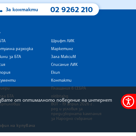
02 9262 210
За контакти
А
БТА
Шрифт ЛИК
туална разходка
Маркетинг
ини за БТА
Зала МаксиМ
rk
сия
Списание ЛИК
тория
Екип
кументи
Контакти
риери
Плащания в СЕБРА
ола БТА
old.bta.bg
олзвате от оптималното поведение на интернет
орпиловци
ВОТ - 19 април 2026 г .
Меню
ред и условия за
за
предизборната кампания
за Народно събрание
достъ
офил на купувача