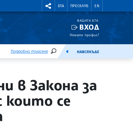
УТНИ КУРСОВЕ
RIGHTMENU.SOCIAL
БТА
ПРЕСКЛУБ
EN
ВАШАТА БТА
ВХОД
Нямате профил?
Подробно търсене
НАВСЯКЪДЕ
ТЪРСЕНЕ
ЕМИСИЯ
и в Закона за
с които се
а