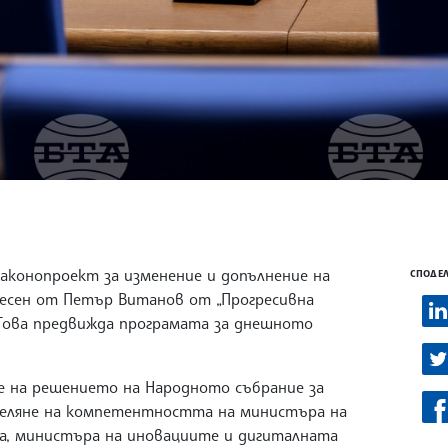
аконопроект за изменение и допълнение на
СПОДЕЛ
несен от Петър Витанов от „Прогресивна
 Това предвижда програмата за днешното
е на решението на Народното събрание за
деляне на компетентността на министъра на
а, министъра на иновациите и дигиталната