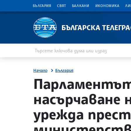
БЪЛГАРИЯ
СВЯТ
БАЛКАНИ
ИКОНОМИКА
ЛИ
БЪЛГАРСКА ТЕЛЕГР
Въведете ключова дума или израз
Търсене
Начало
България
site.bta
Парламентът 
насърчаване 
урежда прес
министерст