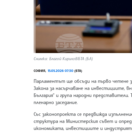
Снимка: Благой Кирилов/БТА (БА)
СОФИЯ,
15.05.2026 07:30
(БТА)
Парламентът ще обсъди на първо четене з
Закона за насърчаване на инвестициите, в
България“ и група народни представители.
пленарно заседание.
Със законопроекта се предвижда изпълнени
структура на Министерския съвет и опре
икономиката, инвестициите и индустрият