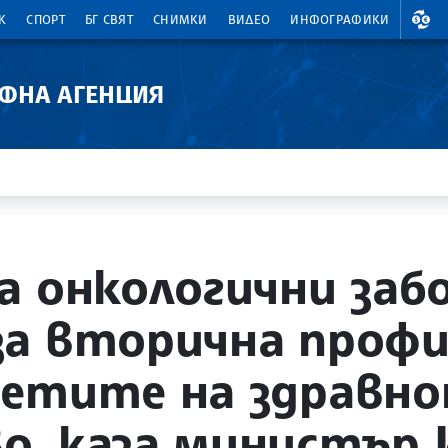
ВАЛ
К
СПОРТ
БГ СВЯТ
СНИМКИ
ВИДЕО
ИНФОГРАФИКИ
АФНА АГЕНЦИЯ
а онкологични заб
за вторична профи
тетите на здравн
, каза министър 