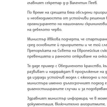
главният секретар д-р Валентин Пеев.
По време на срещата бяха обсъдени приор
и необходимостта от устойчиви решения в
организирането на национални скринингови
на дебелото черво.
Министър Ивкова подчерта, че стартиране
сред основните ѝ приоритети и че той сле
Препоръката на Съвета на Европейския съюз
превенцията и ранното откриване на онкол
Тя даде пример с Обединеното кралство, к
развиват и надграждат в продължение на де
да изгради устойчив модел с ежегодно и по
министъра именно дългосрочният подход е 
диагностицираните случаи и за подобрява
Здравният министър информира, че в моме
документация, включително алгоритмите, 