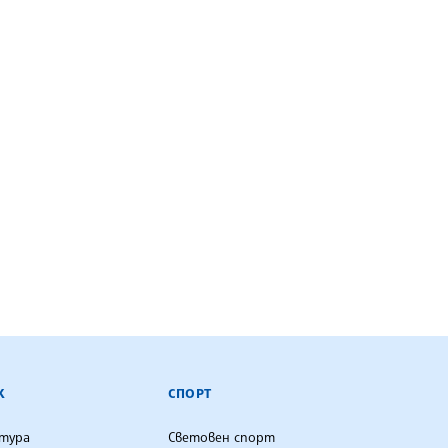
К
СПОРТ
лтура
Световен спорт