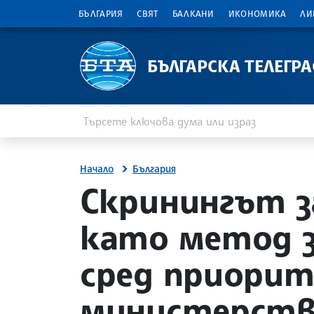
БЪЛГАРИЯ
СВЯТ
БАЛКАНИ
ИКОНОМИКА
ЛИ
БЪЛГАРСКА ТЕЛЕГР
Въведете ключова дума или израз
Търсене
Начало
България
site.bta
Скринингът з
като метод 
сред приори
министерство