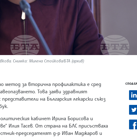
кова. Снимка: Милена Стойкова/БТА (архив)
то метод за вторична профилактика е сред
СПОДЕЛ
веопазването. Това заяви здравният
 представители на Българския лекарски съюз
сбук.
политическия кабинет Ирина Борисова и
е“ Илия Тасев. От страна на БЛС присъстваха
естник-председателят д-р Иван Маджаров и