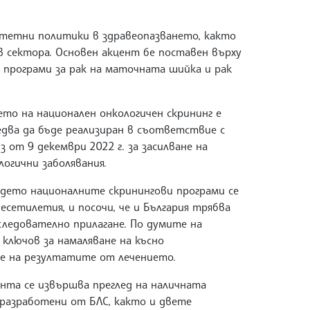
итетни политики в здравеопазването, както
 сектора. Основен акцент бе поставен върху
 програми за рак на маточната шийка и рак
то на национален онкологичен скрининг е
два да бъде реализиран в съответствие с
 от 9 декември 2022 г. за засилване на
огични заболявания.
ъдето националните скринингови програми се
сетилетия, и посочи, че и България трябва
следователно прилагане. По думите на
ключов за намаляване на късно
не на резултатите от лечението.
нта се извършва преглед на наличната
разработени от БЛС, както и двете