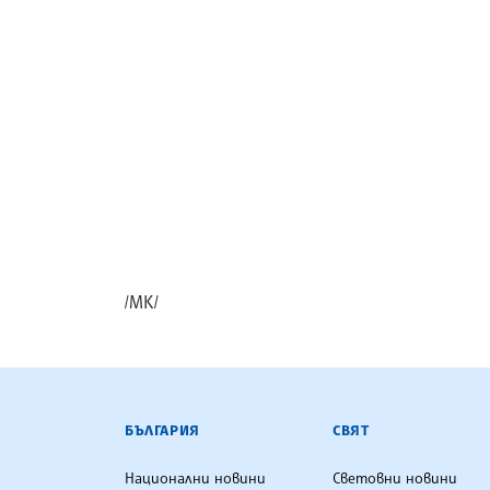
/МК/
БЪЛГАРСКА ТЕЛЕГРАФНА АГ
БЪЛГАРИЯ
СВЯТ
Национални новини
Световни новини