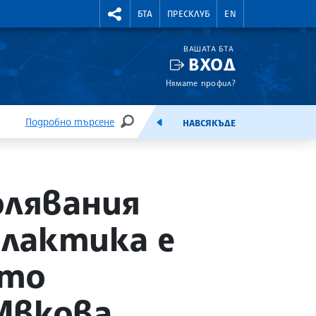
УТНИ КУРСОВЕ
RIGHTMENU.SOCIAL
БТА
ПРЕСКЛУБ
EN
ВАШАТА БТА
ВХОД
Нямате профил?
Подробно търсене
НАВСЯКЪДЕ
ТЪРСЕНЕ
ЕМИСИЯ
олявания
лактика е
ото
Ивкова