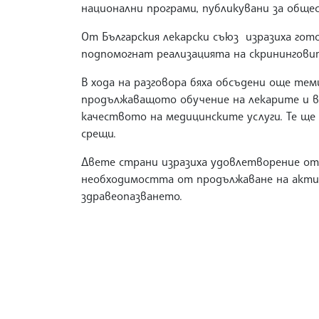
национални програми, публикувани за обще
От Българския лекарски съюз изразиха гот
подпомогнат реализацията на скринингови
В хода на разговора бяха обсъдени още тем
продължаващото обучение на лекарите и в
качеството на медицинските услуги. Те щ
срещи.
Двете страни изразиха удовлетворение от
необходимостта от продължаване на актив
здравеопазването.