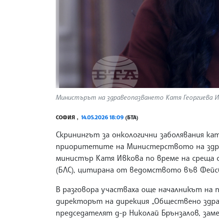
Министърът на здравеопазването Катя Георгиева Ив
СОФИЯ ,
14.05.2026 18:09
(БТА)
Скринингът за онкологични заболявания ка
приоритетите на Министерството на здра
министър Катя Ивкова по време на среща с
(БЛС), цитирана от ведомството във Фей
В разговора участваха още началникът на 
директорът на дирекция „Обществено здрав
председателят д-р Николай Брънзалов, зам