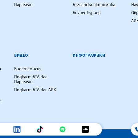
Паралели
Българска икономика
Нау
Бизнес Куриер
Об
ЛИК
ВИДЕО
ИНФОГРАФИКИ
я
Видео емисия
Подкаст БТА Час
Паралели
Подкаст БТА Час ЛИК
а