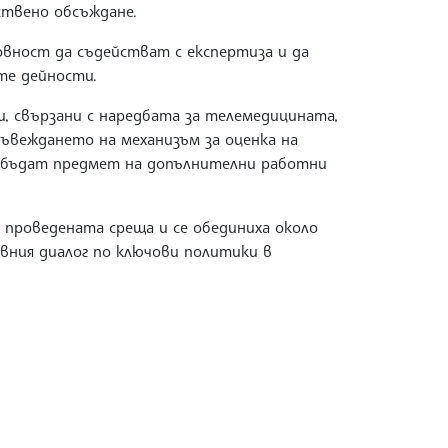
ствено обсъждане.
овност да съдействат с експертиза и да
те дейности.
и, свързани с наредбата за телемедицината,
ъвеждането на механизъм за оценка на
е бъдат предмет на допълнителни работни
 проведената среща и се обединиха около
ния диалог по ключови политики в