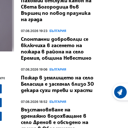
Пахомий отслужи канон на
Света Богородица във
Вършец по повод празника
на града
07.08.2026 19:23
БЪЛГАРИЯ
Спонтанни доброволци се
включиха в гасенето на
пожара в района на село
Еремия, община Невестино
07.08.2026 19:06
БЪЛГАРИЯ
Пожар в землището на село
ЕТЕ
Беласица е засегнал близо 30
декара сухи треви и храсти
ХРОНО
07.08.2026 18:52
БЪЛГАРИЯ
Възстановяване на
дренажно водохващане в
село Дренов е обсъдено на