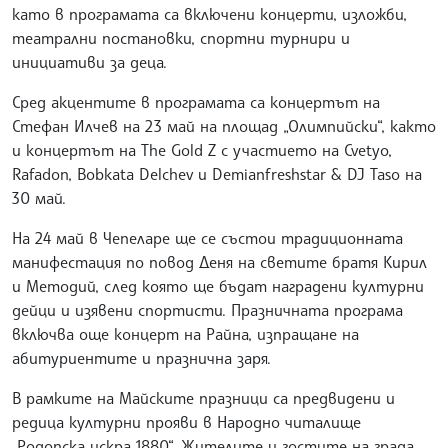
като в програмата са включени концерти, изложби,
театрални постановки, спортни турнири и
инициативи за деца.
Сред акцентите в програмата са концертът на
Стефан Илчев на 23 май на площад „Олимпийски“, както
и концертът на The Gold Z с участието на Cvetyo,
Rafadon, Bobkata Delchev и Demianfreshstar & DJ Taso на
30 май.
На 24 май в Чепеларе ще се състои традиционната
манифестация по повод Деня на светите братя Кирил
и Методий, след която ще бъдат наградени културни
дейци и изявени спортисти. Празничната програма
включва още концерт на Райна, изпращане на
абитуриентите и празнична заря.
В рамките на Майските празници са предвидени и
редица културни прояви в Народно читалище
„Родопска искра 1880“. Жителите и гостите на града