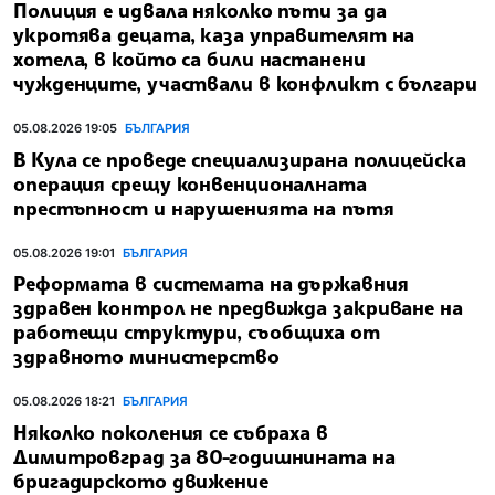
Полиция е идвала няколко пъти за да
укротява децата, каза управителят на
хотела, в който са били настанени
чужденците, участвали в конфликт с българи
05.08.2026 19:05
БЪЛГАРИЯ
В Кула се проведе специализирана полицейска
операция срещу конвенционалната
престъпност и нарушенията на пътя
05.08.2026 19:01
БЪЛГАРИЯ
Реформата в системата на държавния
здравен контрол не предвижда закриване на
работещи структури, съобщиха от
здравното министерство
05.08.2026 18:21
БЪЛГАРИЯ
Няколко поколения се събраха в
Димитровград за 80-годишнината на
бригадирското движение