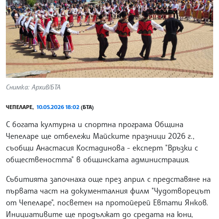
Снимка: Архив/БТА
ЧЕПЕЛАРЕ,
10.05.2026 18:02
(БТА)
С богата културна и спортна програма Община
Чепеларе ще отбележи Майските празници 2026 г.,
съобщи Анастасия Костадинова - експерт "Връзки с
обществеността" в общинската администрация.
Събитията започнаха още през април с представяне на
първата част на документалния филм "Чудотворецът
от Чепеларе", посветен на протойерей Евтати Янков.
Инициативите ще продължат до средата на юни,