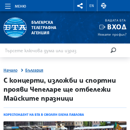
RIGHTMENU.SOCIAL
ВАЛУТНИ КУР
EN
МЕНЮ
ВАШАТА БТА
БЪЛГАРСКА
ВХОД
ТЕЛЕГРАФНА
АГЕНЦИЯ
Нямате профил?
Въведете ключова дума или израз
Търсене
ТЪРСЕН
Начало
България
site.bta
С концерти, изложби и спортни
прояви Чепеларе ще отбележи
Майските празници
КОРЕСПОНДЕНТ НА БТА В СМОЛЯН ЕЛЕНА ПАВЛОВА