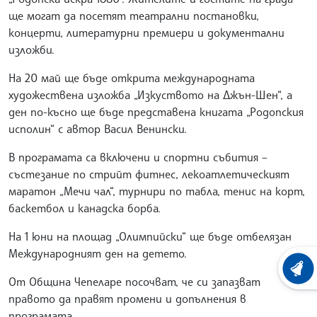
ще могат да посетят театрални постановки,
концерти, литературни премиери и документални
изложби.
На 20 май ще бъде открита международната
художествена изложба „Изкуството на Джън-Шен“, а
ден по-късно ще бъде представена книгата „Родопския
исполин“ с автор Васил Венински.
В програмата са включени и спортни събития –
състезание по стрийт фитнес, лекоатлетическият
маратон „Мечи чал“, турнири по табла, тенис на корт,
баскетбол и канадска борба.
На 1 юни на площад „Олимпийски“ ще бъде отбелязан
Международният ден на детето.
ХРОНО
От Община Чепеларе посочват, че си запазват
правото да правят промени и допълнения в
програмата.