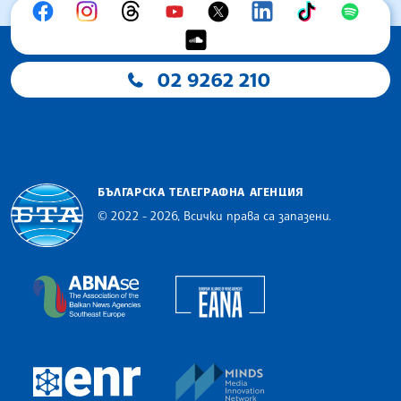
02 9262 210
БЪЛГАРСКА ТЕЛЕГРАФНА АГЕНЦИЯ
© 2022 - 2026, Всички права са запазени.
Българска телеграфна агенция
European Alliance of N
The Assocoation of the Balkan News Agencies S
MINDS Media Innovatio
European Newsroom