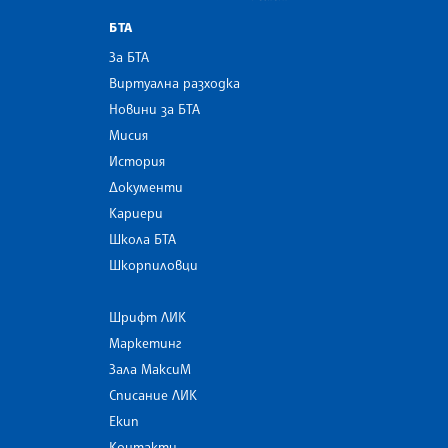
БТА
За БТА
Виртуална разходка
Новини за БТА
Мисия
История
Документи
Кариери
Школа БТА
Шкорпиловци
Шрифт ЛИК
Маркетинг
Зала МаксиМ
Списание ЛИК
Екип
Контакти