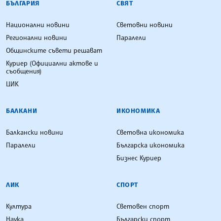
БЪЛГАРИЯ
СВЯТ
Национални новини
Световни новини
Регионални новини
Паралели
Общинските съвети решават
Куриер (Официални актове и
съобщения)
ЦИК
БАЛКАНИ
ИКОНОМИКА
Балкански новини
Световна икономика
Паралели
Българска икономика
Бизнес Куриер
ЛИК
СПОРТ
Култура
Световен спорт
Наука
Български спорт