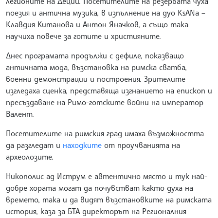
легионите на Деций. Посетителите на резервата чуха
поезия и антична музика, в изпълнение на дуо KsANa –
Клавдия Китанова и Антон Яначков, а също така
научиха повече за готите и християните.
Днес програмата продължи с дефиле, показващо
античната мода, възстановка на римска сватба,
военни демонстрации и построения. Зрителите
изгледаха сценка, представяща изгнанието на епископ и
пресъздаване на Римо-готските войни на император
Валент.
Посетителите на римския град имаха възможността
да разгледат и
находките
от проучванията на
археолозите.
Никополис ад Иструм е автентично място и тук най-
добре хората могат да почувстват както духа на
времето, така и да видят възстановките на римската
история, каза за БТА директорът на Регионалния