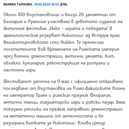
ВЕЛИКО ТЪРНОВО,
10.05.2026 16:52
(БТА)
Около 100 възстановчици и близо 20 занаятчии от
България и Румъния участваха в деветото издание на
Античния фестивал „Нике – играта и победата“ в
археологическия резерват Никополис ад Иструм край
великотърновското село Никюп. Те пренесоха
посетителите във времената на Римската империя
чрез военни демонстрации, антични занаяти, бит,
облекло, кулинария, реконструкция на ритуали и
настолни игри.
Фестивалът започна на 9 май с официално откриване,
последвано от възстановка на Римо-Дакийските войни
на император Траян и римския празник Флоралия,
антични танци, гладиаторски игри и робски пазар. Бяха
показани реплики на оръжия, направени демонстрации
на метателни машини от античността и бе
разиграна битката за Никополис: Книва срещу