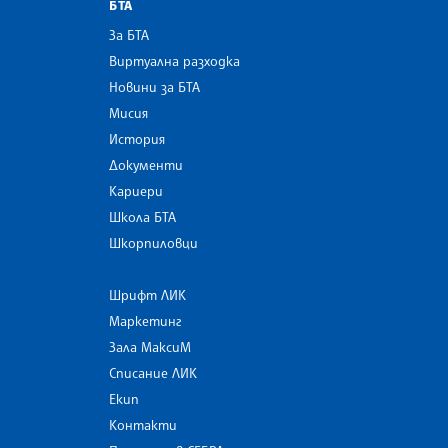
БТА
За БТА
Виртуална разходка
Новини за БТА
Мисия
История
Документи
Кариери
Школа БТА
Шкорпиловци
Шрифт ЛИК
Маркетинг
Зала МаксиМ
Списание ЛИК
Екип
Контакти