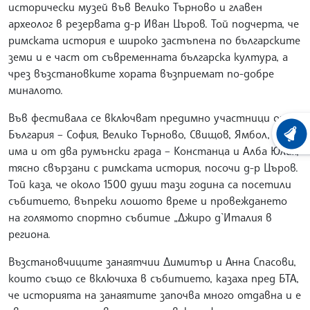
исторически музей във Велико Търново и главен
археолог в резервата д-р Иван Църов. Той подчерта, че
римската история е широко застъпена по българските
земи и е част от съвременната българска култура, а
чрез възстановките хората възприемат по-добре
миналото.
Във фестивала се включват предимно участници от
България – София, Велико Търново, Свищов, Ямбол, като
ХРОНО
има и от два румънски града – Констанца и Алба Юлия,
тясно свързани с римската история, посочи д-р Църов.
Той каза, че около 1500 души тази година са посетили
събитието, въпреки лошото време и провеждането
на голямото спортно събитие „Джиро д`Италия в
региона.
Възстановчиците занаятчии Димитър и Анна Спасови,
които също се включиха в събитието, казаха пред БТА,
че историята на занаятите започва много отдавна и е