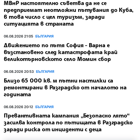
МВнР настоятелно съветва да не се
предприемат неотложни пътувания до Куба,
в това число с цел туризъм, заради
ситуацията в страната
06.08.2026 21:05
БЪЛГАРИЯ
Движението по пътя София - Варна е
възстановено след катастрофата край
великотърновското село Момин сбор
06.08.2026 20:53
БЪЛГАРИЯ
Близо 65 000 кв. м пътни настилки са
ремонтирани в Разградско от началото на
годината
06.08.2026 20:12
БЪЛГАРИЯ
Превантивната кампания „Безопасно лято“
засилва контрола по пътищата в Разградско
заради риска от инциденти с деца