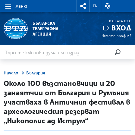
RIGHTMENU.SOCIAL
ВАЛУТНИ КУР
EN
МЕНЮ
ВАШАТА БТА
БЪЛГАРСКА
ВХОД
ТЕЛЕГРАФНА
АГЕНЦИЯ
Нямате профил?
Въведете ключова дума или израз
Търсене
ТЪРСЕН
Начало
България
site.bta
Около 100 възстановчици и 20
занаятчии от България и Румъния
участваха в Античния фестивал в
археологическия резерват
„Никополис ад Иструм“