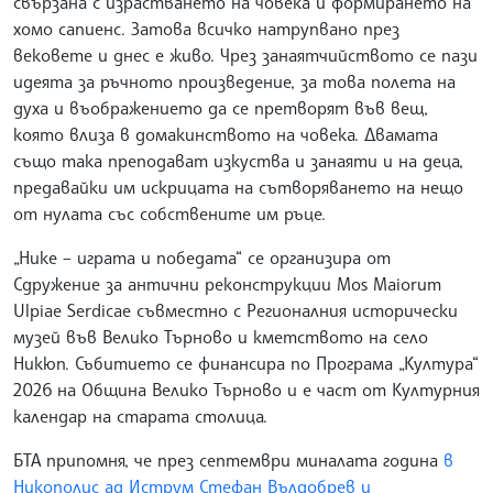
свързана с израстването на човека и формирането на
хомо сапиенс. Затова всичко натрупвано през
вековете и днес е живо. Чрез занаятчийството се пази
идеята за ръчното произведение, за това полета на
духа и въображението да се претворят във вещ,
която влиза в домакинството на човека. Двамата
също така преподават изкуства и занаяти и на деца,
предавайки им искрицата на сътворяването на нещо
от нулата със собствените им ръце.
„Нике – играта и победата“ се организира от
Сдружение за антични реконструкции Mos Maiorum
Ulpiae Serdicae съвместно с Регионалния исторически
музей във Велико Търново и кметството на село
Никюп. Събитието се финансира по Програма „Култура“
2026 на Община Велико Търново и е част от Културния
календар на старата столица.
БТА припомня, че през септември миналата година
в
Никополис ад Иструм Стефан Вълдобрев и