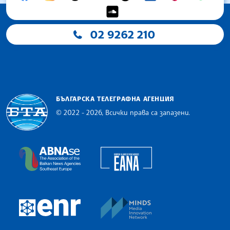
02 9262 210
БЪЛГАРСКА ТЕЛЕГРАФНА АГЕНЦИЯ
© 2022 - 2026, Всички права са запазени.
Българска телеграфна агенция
European Alliance of N
The Assocoation of the Balkan News Agencies S
MINDS Media Innovatio
European Newsroom