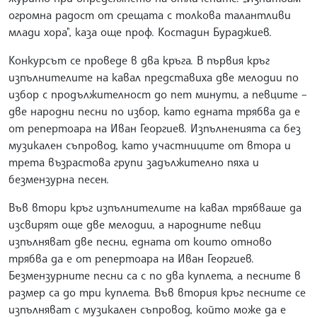
огромна радост от срещата с толкова талантливи
млади хора", каза още проф. Костадин Бураджиев.
Конкурсът се проведе в два кръга. В първия кръг
изпълнителите на кавал представиха две мелодии по
избор с продължителност до пет минути, а певците –
две народни песни по избор, като еднaта трябва да е
от репертоара на Иван Георгиев. Изпълненията са без
музикален съпровод, като участниците от втора и
трета възрастова групи задължително пяха и
безмензурна песен.
Във втори кръг изпълнителите на кавал трябваше да
изсвирят още две мелодии, а народните певци
изпълняват две песни, едната от които отново
трябва да е от репертоара на Иван Георгиев.
Безмензурните песни са с по два куплета, а песните в
размер са до три куплета. Във втория кръг песните се
изпълняват с музикален съпровод, който може да е