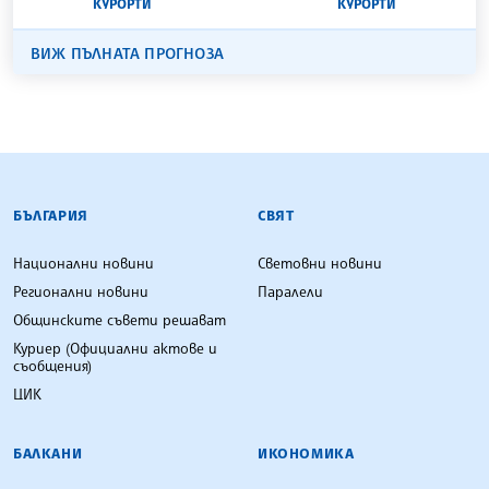
КУРОРТИ
КУРОРТИ
ВИЖ ПЪЛНАТА ПРОГНОЗА
БЪЛГАРСКА ТЕЛЕГРАФНА АГЕНЦИЯ
БЪЛГАРИЯ
СВЯТ
Национални новини
Световни новини
Регионални новини
Паралели
Общинските съвети решават
Куриер (Официални актове и
съобщения)
ЦИК
БАЛКАНИ
ИКОНОМИКА