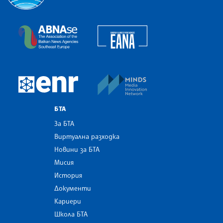
Българска телеграфна агенция
European Alliance of N
The Assocoation of the Balkan News Agencies S
MINDS Media Innovatio
European Newsroom
БТА
За БТА
Виртуална разходка
Новини за БТА
Мисия
История
Документи
Кариери
Школа БТА