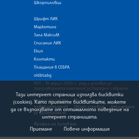
Шкорпиловци
Шрифт ЛИК
Маркетинг
Зала МаксиМ
Списание ЛИК
Екип
Контакти
Плащания в СЕБРА
old.bta.bg
ВОТ - 19 април 2026 г . ред и условия за
предизборната кампания за Народно събрание
Тази интернет страница използва бисквитки
Карта на сайта
Политика за
(cookies). Като приемете бисквитките, можете
поверителност
Общи условия
Декларация
да се възползвате от оптималното поведение на
за достъпност
интернет страницата.
Профил на купувача
Приемане
Повече информация