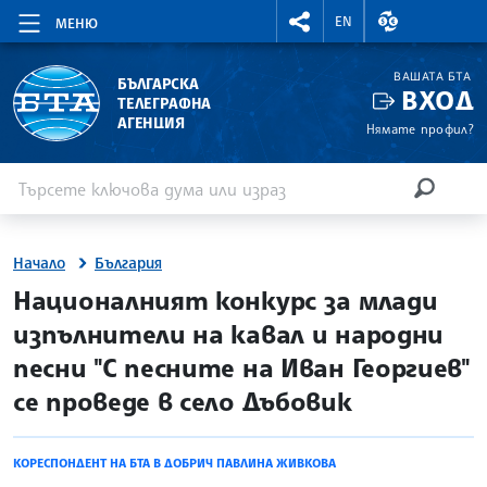
RIGHTMENU.SOCIAL
ВАЛУТНИ КУР
EN
МЕНЮ
ВАШАТА БТА
БЪЛГАРСКА
ВХОД
ТЕЛЕГРАФНА
АГЕНЦИЯ
Нямате профил?
Въведете ключова дума или израз
Търсене
ТЪРСЕН
Начало
България
site.bta
Националният конкурс за млади
изпълнители на кавал и народни
песни "С песните на Иван Георгиев"
се проведе в село Дъбовик
КОРЕСПОНДЕНТ НА БТА В ДОБРИЧ ПАВЛИНА ЖИВКОВА