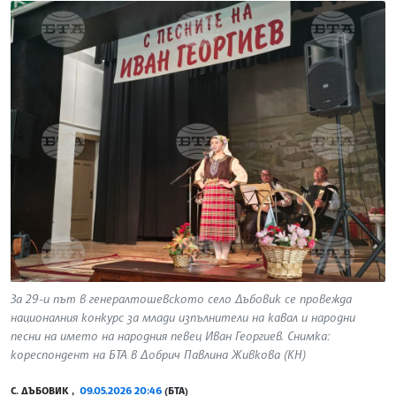
За 29-и път в генералтошевското село Дъбовик се провежда
националния конкурс за млади изпълнители на кавал и народни
песни на името на народния певец Иван Георгиев. Снимка:
кореспондент на БТА в Добрич Павлина Живкова (КН)
С. ДЪБОВИК ,
09.05.2026 20:46
(БТА)