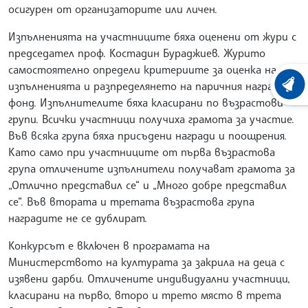
осигурен от организаторите или личен.
Изпълненията на участниците бяха оценени от жури с
председател проф. Костадин Бураджиев. Журито
самостоятелно определи критериите за оценка на
изпълненията и разпределянето на паричния награден
ХРОНО
фонд. Изпълнителите бяха класирани по възрастови
групи. Всички участници получиха грамота за участие.
Във всяка група бяха присъдени награди и поощрения.
Като само при участниците от първа възрастова
група отличените изпълнители получават грамота за
„Отлично представил се“ и „Много добре представил
се“. Във втората и третата възрастова група
наградите не се дублират.
Конкурсът е включен в програмата на
Министерството на културата за закрила на деца с
изявени дарби. Отличените индивидуални участници,
класирани на първо, второ и трето място в трета