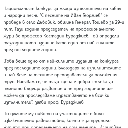
Националният конкурс за млади изпълнители на кавал
и народни песни "С песните на Иван Георгиев" се
проведе в село Дъбовик, община Генерал Тошево за 29-и
път. Тази година председател на професионалното
жури бе професор Костадин Бураджиев. Той определи
тазгодишното издание като едно от най-силните
през последните години.
„Това беше едно от най-силните издания на конкурса
през последните години. Благодаря на изпълнителите
и най-вече на техните преподаватели за положения
труд. Надявам се, че тази сцена е добра стъпка за
тяхното бъдещо развитие и че през годините ще
можем да проследяваме израстването на всички
изпълнители“, заяви проф. Бураджиев.
По думите му нивото на участниците е било
изключително равностойно, което е затруднило
журито при определянето на отличените. „Изпитвам