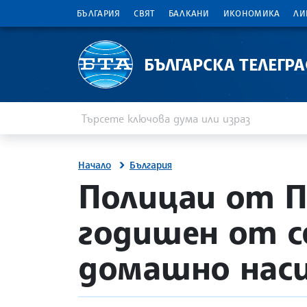
БЪЛГАРИЯ
СВЯТ
БАЛКАНИ
ИКОНОМИКА
ЛИ
БЪЛГАРСКА ТЕЛЕГР
Въведете ключова дума или израз
Търсене
Начало
България
site.bta
Полицаи от П
годишен от с
домашно нас