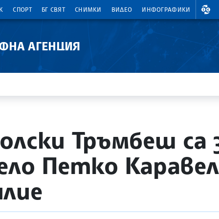
ВАЛ
К
СПОРТ
БГ СВЯТ
СНИМКИ
ВИДЕО
ИНФОГРАФИКИ
АФНА АГЕНЦИЯ
олски Тръмбеш са 
ело Петко Каравел
илие