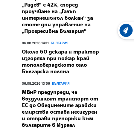
„Радев“ е 42%, според
проучване на „Галъп
интернешънъл болкан“ за
стоте дни управление на
„Прогресивна България“
ХРОНО
06.08.2026 14:11
БЪЛГАРИЯ
Около 60 декара и трактор
изгоряха при пожар край
тополовградското село
Българска поляна
06.08.2026 13:56
БЪЛГАРИЯ
МВнР предупреди, че
въздушният транспорт от
ЕС до Обединените арабски
емирства остава несигурен
и отправи препоръки към
българите в Израел