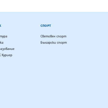
К
СПОРТ
лтура
Световен спорт
ка
Български спорт
разование
 Куриер