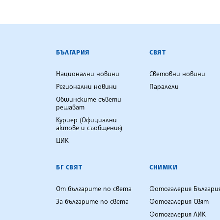
БЪЛГАРСКА ТЕЛЕГРАФНА АГ
БЪЛГАРИЯ
СВЯТ
Национални новини
Световни новини
Регионални новини
Паралели
Общинските съвети
решават
Куриер (Официални
актове и съобщения)
ЦИК
БГ СВЯТ
СНИМКИ
От българите по света
Фотогалерия Българи
За българите по света
Фотогалерия Свят
Фотогалерия ЛИК