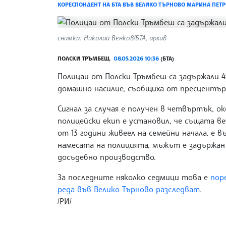
КОРЕСПОНДЕНТ НА БТА ВЪВ ВЕЛИКО ТЪРНОВО МАРИНА ПЕТ
снимка: Николай Венков/БТА, архив
ПОЛСКИ ТРЪМБЕШ,
08.05.2026 10:36
(БТА)
Полицаи от Полски Тръмбеш са задържали 4
домашно насилие, съобщиха от пресцентър
Сигнал за случая е получен в четвъртък, ок
полицейски екип е установил, че същата в
от 13 години живеел на семейни начала, е въ
намесата на полицията, мъжът е задържан з
досъдебно производство.
За последните няколко седмици това е
пор
реда във Велико Търново разследват
.
/РИ/