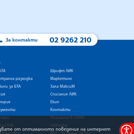
02 9262 210
За контакти
А
БТА
Шрифт ЛИК
туална разходка
Маркетинг
ини за БТА
Зала МаксиМ
rk
сия
Списание ЛИК
тория
Екип
кументи
Контакти
риери
Плащания в СЕБРА
ола БТА
old.bta.bg
олзвате от оптималното поведение на интернет
орпиловци
ВОТ - 19 април 2026 г .
Меню