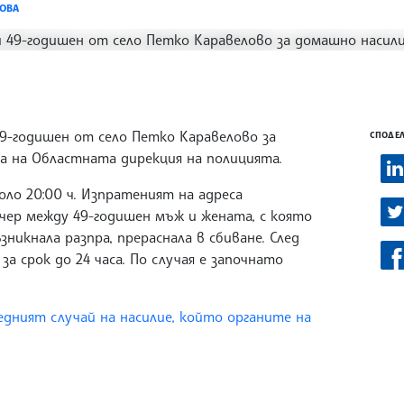
РОВА
9-годишен от село Петко Каравелово за
СПОДЕЛ
а на Областната дирекция на полицията.
оло 20:00 ч. Изпратеният на адреса
ечер между 49-годишен мъж и жената, с която
зникнала разпра, прераснала в сбиване. След
а срок до 24 часа. По случая е започнато
едният случай на насилие, който органите на