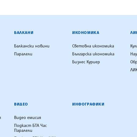
ЕНЦИЯ
БАЛКАНИ
ИКОНОМИКА
ЛИ
Балкански новини
Световна икономика
Ку
Паралели
Българска икономика
Нау
Бизнес Куриер
Об
ЛИК
ВИДЕО
ИНФОГРАФИКИ
я
Видео емисия
Подкаст БТА Час
Паралели