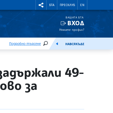
УТНИ КУРСОВЕ
RIGHTMENU.SOCIAL
БТА
ПРЕСКЛУБ
EN
ВАШАТА БТА
ВХОД
Нямате профил?
Подробно търсене
НАВСЯКЪДЕ
ТЪРСЕНЕ
ЕМИСИЯ
задържали 49-
ово за