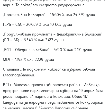
април. Те показват следното разпределение:
„Прогресивна България“ – 46,604 % или 24 779 души
ГЕРБ – СДС – 20,059 % или 10 665 души
„Продължаваме промяната – Демократична България“
(ПП – ДБ) – 6,540 % или 3477 души
„БСП – Обединена левица“ – 4,610 % или 2451 души
МЕЧ – 4,192 % или 2229 души
Опцията „Не подкрепям никого“ са избрали 695-ма
гласоподаватели.
В 11-и Многомандатен избирателен район – Ловеч за
предсрочните парламентарни избори на 19 април бяха
регистрирани 24 партии и коалиции. Общо 117
кандидати за народни представители се конкурираха
за четири места в 52-рото Народно събрание.