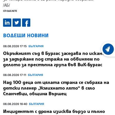
/АБ/
СПОДЕЛЕТЕ
ВОДЕЩИ НОВИНИ
08.08.2026 17:15
БЪЛГАРИЯ
ХРОНО
Окръжният съд в Бургас заседава по искането
за задържане под стража на обвиняем по
делото за престъпна група във ВиК-Бургас
08.08.2026 17:11
БЪЛГАРИЯ
Над 100 деца от цялата страна се събраха на
детски пленер „Усмихнато лято“ в село
Спанчевци, община Вършец
08.08.2026 16:40
БЪЛГАРИЯ
Инцидентът с дрона изисква бързо и пълно