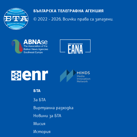
БЪЛГАРСКА ТЕЛЕГРАФНА АГЕНЦИЯ
© 2022 - 2026, Всички права са запазени.
Българска телеграфна агенция
European Alliance of N
The Assocoation of the Balkan News Agencies S
MINDS Media Innovatio
European Newsroom
БТА
За БТА
Виртуална разходка
Новини за БТА
Мисия
История