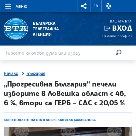
RIGHTMENU.SOCIAL
ВАЛУТНИ КУР
EN
МЕНЮ
ВАШАТА БТА
БЪЛГАРСКА
ВХОД
ТЕЛЕГРАФНА
АГЕНЦИЯ
Нямате профил?
Въведете ключова дума или израз
Търсене
ТЪРСЕН
Начало
България
site.bta
„Прогресивна България“ печели
изборите в Ловешка област с 46,
6 %, втори са ГЕРБ – СДС с 20,05 %
КОРЕСПОНДЕНТ НА БТА В ЛОВЕЧ ДАНИЕЛА БАЛАБАНОВА