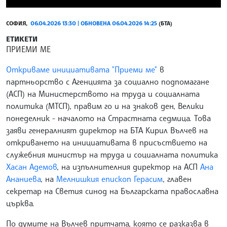
СОФИЯ,
06.04.2026 13:30 | ОБНОВЕНА 06.04.2026 14:25
(БТА)
ЕТИКЕТИ
ПРИЕМИ МЕ
Откриваме инициативата "Приеми ме"
в
партньорство с Агенцията за социално подпомагане
(АСП) на Министерството на труда и социалната
политика (МТСП), правим го и на знаков ден, Велики
понеделник - началото на Страстната седмица. Това
заяви генералният директор на БТА Кирил Вълчев на
откриването на инициативата в присъствието на
служебния министър на труда и социалната политика
Хасан Адемов
, на изпълнителния директор на АСП
Ана
Ананиева
, на
Мелнишкия епископ Герасим
, главен
секретар на Светия синод на Българската православна
църква.
По думите на Вълчев притчата, която се разказва в