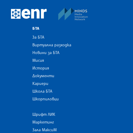
MINDS Media Innovatio
European Newsroom
БТА
За БТА
Виртуална разходка
Новини за БТА
Мисия
История
Документи
Кариери
Школа БТА
Шкорпиловци
Шрифт ЛИК
Маркетинг
Зала МаксиМ