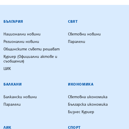
БЪЛГАРСКА ТЕЛЕГРАФНА АГЕНЦИЯ
БЪЛГАРИЯ
СВЯТ
Национални новини
Световни новини
Регионални новини
Паралели
Общинските съвети решават
Куриер (Официални актове и
съобщения)
ЦИК
БАЛКАНИ
ИКОНОМИКА
Балкански новини
Световна икономика
Паралели
Българска икономика
Бизнес Куриер
ЛИК
СПОРТ