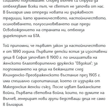
социално подпомагане. Според Вълчев си струва да
отбелязваме всеки път, че светът не започва от нас.
В България има отпреди новата ни държавност
традиции, като храненичеството, настойничеството,
осиновяването, полуосиновяването още преди
Освобождението на страната ни, отбеляза
директорът на БТА.
Той припомни, че първият закон за настойничеството
е от 1890 година. Първите детски ястия за изоставени
деца в София започват в 1900 г. по инициатива на
женското благотворително дружеско "Евдокия"; за
подпомагането на деца на бежанците след
Илинденско-Преображенското въстание през 1903 г.
има специално сиропиталище, което се издържа от
Македонския женски съюз. После идват Балканските
войни, Първата световна война, които, по думите на
Вълчев, генерират нови групи бедстващи деца не само
в България.