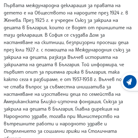
Първата международна декларация за правата на
детето е на Обществото на народите през 1924 г. в
Женева. През 1925 г. е учреден Съюз за закрила на
децата в България, които се водят от принципите на
тази декларация. В София се създава Дом за
настаняване на скитници, безпризорни просещи деца
през юли 1927 г. с помощта на Международния съюз за
закрила на децата, разказа Вълчев историята на
закрилата на децата в България. Той информира, че
първият опит за приемна грижа в България, така
както сега я разбираме, е от 1937-1938 г. Вълчев поясни,
ХРОНО
че става въпрос за съвместна инициатива за
настаняване на изоставени деца по семейства на
Американската Близко-източна фондация, Съюза за
закрила на децата в България, Главна дирекция на
Народното здраве, тогава при Министерство на
вътрешните работи и народното здраве и
Отделението за социални грижи на Столичната