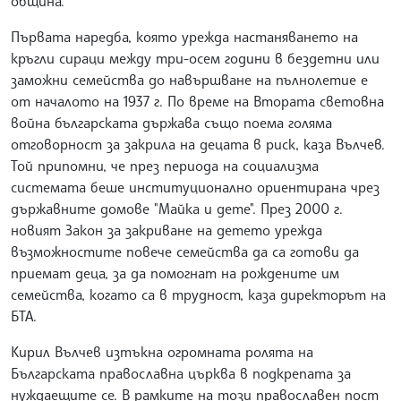
община.
Първата наредба, която урежда настаняването на
кръгли сираци между три-осем години в бездетни или
заможни семейства до навършване на пълнолетие е
от началото на 1937 г. По време на Втората световна
война българската държава също поема голяма
отговорност за закрила на децата в риск, каза Вълчев.
Той припомни, че през периода на социализма
системата беше институционално ориентирана чрез
държавните домове "Майка и дете". През 2000 г.
новият Закон за закриване на детето урежда
възможностите повече семейства да са готови да
приемат деца, за да помогнат на рождените им
семейства, когато са в трудност, каза директорът на
БТА.
Кирил Вълчев изтъкна огромната ролята на
Българската православна църква в подкрепата за
нуждаещите се. В рамките на този православен пост