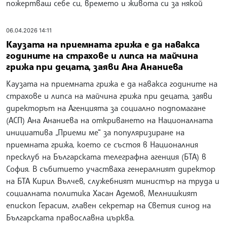
пожертваш себе си, времето и живота си за някой
06.04.2026 14:11
Каузата на приемната грижа е да навакса
годините на страхове и липса на майчина
грижа при децата, заяви Ана Ананиева
Каузата на приемната грижа е да навакса годините на
страхове и липса на майчина грижа при децата, заяви
директорът на Агенцията за социално подпомагане
(АСП) Ана Ананиева на откриването на Националната
инициатива „Приеми ме“ за популяризиране на
приемната грижа, което се състоя в Националния
пресклуб на Българската телеграфна агенция (БТА) в
София. В събитието участваха генералният директор
на БТА Кирил Вълчев, служебният министър на труда и
социалната политика Хасан Адемов, Мелнишкият
епископ Герасим, главен секретар на Светия синод на
Българската православна църква.