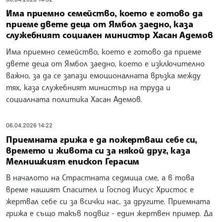
Има приемно семейство, което е готово да
приеме двете деца от Ямбол заедно, каза
служебният социален министър Хасан Адемов
Има приемно семейство, което е готово да приеме
двете деца от Ямбол заедно, което е изключително
важно, за да се запази емоционалната връзка между
тях, каза служебният министър на труда и
социалната политика Хасан Адемов.
06.04.2026 14:22
Приемната грижа е да пожертваш себе си,
времето и живота си за някой друг, каза
Мелнишкият епископ Герасим
В началото на Страстната седмица сме, а в това
време нашият Спасител и Господ Иисус Христос е
жертвал себе си за всички нас, за другите. Приемната
грижа е също такъв подвиг - един жертвен пример. Да