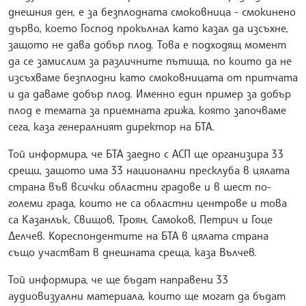
днешния ден, е за безплодната смоковница - смокинено
дърво, което Господ прокълнал като казал да изсъхне,
защото не дава добър плод. Това е подходящ момент
да се замислим за различните пътища, по които да не
изсъхваме безплодни като смоковницата от притчата
и да даваме добър плод. Именно един пример за добър
плод е темата за приемната грижа, която започваме
сега, каза генералният директор на БТА.
Той информира, че БТА заедно с АСП ще организира 33
срещи, защото има 33 национални пресклуба в цялата
страна във всички областни градове и в шест по-
големи града, които не са областни центрове и това
са Казанлък, Свищов, Троян, Самоков, Петрич и Гоце
Делчев. Кореспондентите на БТА в цялата страна
също участват в днешната среща, каза Вълчев.
Той информира, че ще бъдат направени 33
аудиовизуални материала, които ще могат да бъдат