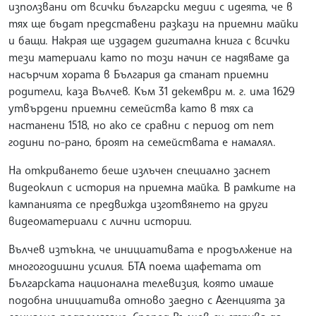
използвани от всички български медии с идеята, че в
тях ще бъдат представени разкази на приемни майки
и бащи. Накрая ще издадем дигитална книга с всички
тези материали като по този начин се надяваме да
насърчим хората в България да станат приемни
родители, каза Вълчев. Към 31 декември м. г. има 1629
утвърдени приемни семейства като в тях са
настанени 1518, но ако се сравни с период от пет
години по-рано, броят на семействата е намалял.
На откриването беше излъчен специално заснет
видеоклип с история на приемна майка. В рамките на
кампанията се предвижда изготвянето на други
видеоматериали с лични истории.
Вълчев изтъкна, че инициативата е продължение на
многогодишни усилия. БТА поема щафетата от
Българската национална телевизия, която имаше
подобна инициатива отново заедно с Агенцията за