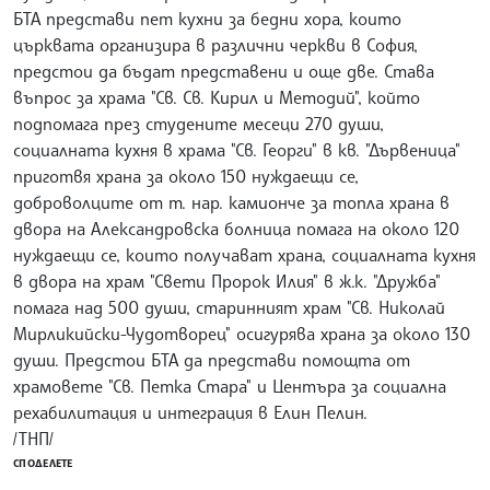
БТА представи пет кухни за бедни хора, които
църквата организира в различни черкви в София,
предстои да бъдат представени и още две. Става
въпрос за храма "Св. Св. Кирил и Методий", който
подпомага през студените месеци 270 души,
социалната кухня в храма "Св. Георги" в кв. "Дървеница"
приготвя храна за около 150 нуждаещи се,
доброволците от т. нар. камионче за топла храна в
двора на Александровска болница помага на около 120
нуждаещи се, които получават храна, социалната кухня
в двора на храм "Свети Пророк Илия" в ж.к. "Дружба"
помага над 500 души, старинният храм "Св. Николай
Мирликийски-Чудотворец" осигурява храна за около 130
души. Предстои БТА да представи помощта от
храмовете "Св. Петка Стара" и Центъра за социална
рехабилитация и интеграция в Елин Пелин.
/ТНП/
СПОДЕЛЕТЕ