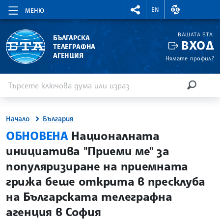
RIGHTMENU.SOCIAL
ВАЛУТНИ КУР
EN
МЕНЮ
ВАШАТА БТА
БЪЛГАРСКА
ВХОД
ТЕЛЕГРАФНА
АГЕНЦИЯ
Нямате профил?
Въведете ключова дума или израз
Търсене
ТЪРСЕН
Начало
България
site.bta
ОБНОВЕНА
Националната
инициатива "Приеми ме" за
популяризиране на приемната
грижа беше открита в пресклуба
на Българската телеграфна
агенция в София