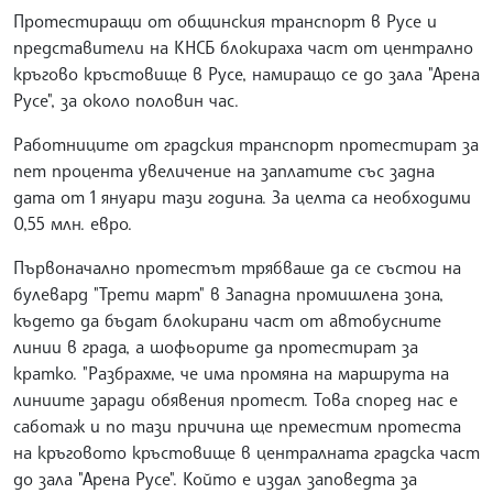
Протестиращи от общинския транспорт в Русе и
представители на КНСБ блокираха част от централно
кръгово кръстовище в Русе, намиращо се до зала "Арена
Русе", за около половин час.
Работниците от градския транспорт протестират за
пет процента увеличение на заплатите със задна
дата от 1 януари тази година. За целта са необходими
0,55 млн. евро.
Първоначално протестът трябваше да се състои на
булевард "Трети март" в Западна промишлена зона,
където да бъдат блокирани част от автобусните
линии в града, а шофьорите да протестират за
кратко. "Разбрахме, че има промяна на маршрута на
линиите заради обявения протест. Това според нас е
саботаж и по тази причина ще преместим протеста
на кръговото кръстовище в централната градска част
до зала "Арена Русе". Който е издал заповедта за