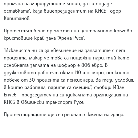
промяна на маршрутните линии, да си подаде
оставката", каза вицепрезидентът на КНСБ Тодор
Капитанов.
Протестът беше преместен на централното кръгово
кръстовище край зала "Арена Русе".
"Исканията ни са за увеличение на заплатите с пет
процента, макар че това са нищожни пари, тъй като
основната заплата на шофьор е 806 евро. В
дружеството работят около 110 шофьори, от които
повече от 30 процента са пенсионери. За тези условия,
в които работим, парите са смешни", съобщи Иван
Енчев - председател на синдикалната организация на
КНСБ в Общински транспорт Русе.
Протестиращите ще се срещнат с кмета на града.