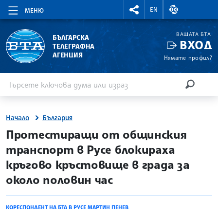
RIGHTMENU.SOCIAL
ВАЛУТНИ КУР
EN
МЕНЮ
ВАШАТА БТА
БЪЛГАРСКА
ВХОД
ТЕЛЕГРАФНА
АГЕНЦИЯ
Нямате профил?
Въведете ключова дума или израз
Търсене
ТЪРСЕН
Начало
България
site.bta
Протестиращи от общинския
транспорт в Русе блокираха
кръгово кръстовище в града за
около половин час
КОРЕСПОНДЕНТ НА БТА В РУСЕ МАРТИН ПЕНЕВ