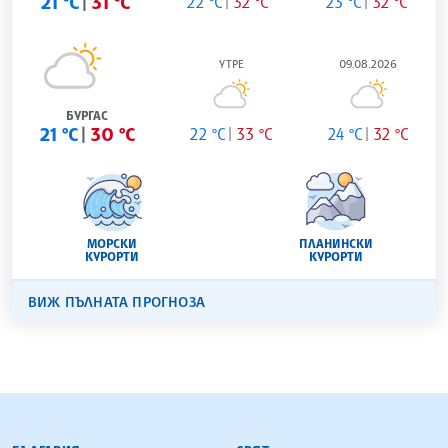
21 °C
31 °C
22 °C
32 °C
23 °C
32 °C
УТРЕ
09.08.2026
БУРГАС
21 °C
30 °C
22 °C
33 °C
24 °C
32 °C
МОРСКИ
ПЛАНИНСКИ
КУРОРТИ
КУРОРТИ
ВИЖ ПЪЛНАТА ПРОГНОЗА
БЪЛГАРСКА ТЕЛЕГРАФНА АГЕНЦИЯ