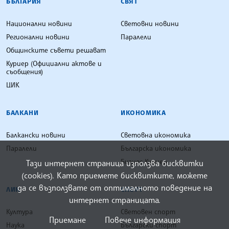
БЪЛГАРИЯ
СВЯТ
Национални новини
Световни новини
Регионални новини
Паралели
Общинските съвети решават
Куриер (Официални актове и
съобщения)
ЦИК
БАЛКАНИ
ИКОНОМИКА
Балкански новини
Световна икономика
Паралели
Българска икономика
Бизнес Куриер
Тази интернет страница използва бисквитки
(cookies). Като приемете бисквитките, можете
да се възползвате от оптималното поведение на
ЛИК
СПОРТ
интернет страницата.
Култура
Световен спорт
Приемане
Повече информация
Наука
Български спорт