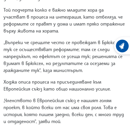
Той подчерта колко е важно младите хора да
участват в процеса на интеграция, като отбеляза, че
реформите се правят у дома и имат пряко отражение
върху живота на хората.
„Въпреки че срещите често се провеждат в Брюксел,
ХРОНО
тук се осъществяват реформите; там се следи
напредъкът, но ефектът се усеща тук; решенията се
взимат в Брюксел, но резултатите са осезаеми за
гражданите тук“, каза министърът.
Ходжа описа процеса на присъединяване към
Европейския съюз като общо национално усилие.
„Членството в Европейския съюз е нашият голям
проект, в който всеки от нас има своя роля. Това е
история, която пишем заедно, всеки ден, с много труд
и отдаденост“, заяви той.