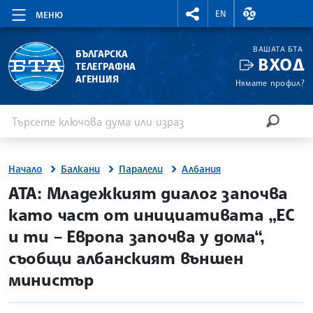
RIGHTMENU.SOCIAL
ВАЛУТНИ КУР
EN
МЕНЮ
ВАШАТА БТА
БЪЛГАРСКА
ВХОД
ТЕЛЕГРАФНА
АГЕНЦИЯ
Нямате профил?
Въведете ключова дума или израз
Търсене
ТЪРСЕН
Начало
Балкани
Паралели
Албания
site.bta
АТА: Младежкият диалог започва
като част от инициативата „ЕС
и ти – Европа започва у дома“,
съобщи албанският външен
министър