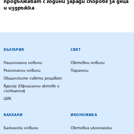
продължават с години заради спорове за деца
и издръжка
БЪЛГАРСКА ТЕЛЕГРАФНА АГЕНЦИЯ
БЪЛГАРИЯ
СВЯТ
Национални новини
Световни новини
Регионални новини
Паралели
Общинските съвети решават
Куриер (Официални актове и
съобщения)
ЦИК
БАЛКАНИ
ИКОНОМИКА
Балкански новини
Световна икономика