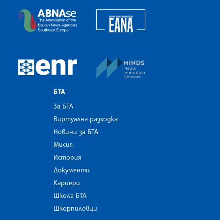
European Alliance of N
The Assocoation of the Balkan News Agencies S
MINDS Media Innovatio
European Newsroom
БТА
За БТА
Виртуална разходка
Новини за БТА
Мисия
История
Документи
Кариери
Школа БТА
Шкорпиловци