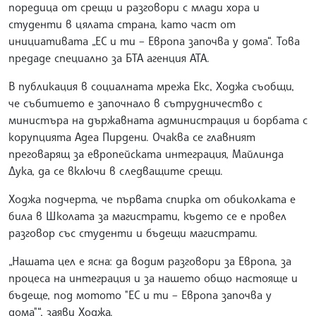
поредица от срещи и разговори с млади хора и
студенти в цялата страна, като част от
инициативата „ЕС и ти – Европа започва у дома“. Това
предаде специално за БТА агенция АТА.
В публикация в социалната мрежа Екс, Ходжа съобщи,
че събитието е започнало в сътрудничество с
министъра на държавната администрация и борбата с
корупцията Адеа Пирдени. Очаква се главният
преговарящ за европейската интеграция, Майлинда
Дука, да се включи в следващите срещи.
Ходжа подчерта, че първата спирка от обиколката е
била в Школата за магистрати, където се е провел
разговор със студенти и бъдещи магистрати.
„Нашата цел е ясна: да водим разговори за Европа, за
процеса на интеграция и за нашето общо настояще и
бъдеще, под мотото "ЕС и ти – Европа започва у
дома"“, заяви Ходжа.