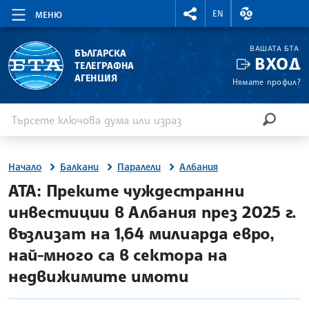
RIGHTMENU.SOCIAL
ВАЛУТНИ КУР
EN
МЕНЮ
ВАШАТА БТА
БЪЛГАРСКА
ВХОД
ТЕЛЕГРАФНА
АГЕНЦИЯ
Нямате профил?
Въведете ключова дума или израз
Търсене
ТЪРСЕН
Начало
Балкани
Паралели
Албания
site.bta
АТА: Преките чуждестранни
инвестиции в Албания през 2025 г.
възлизат на 1,64 милиарда евро,
най-много са в сектора на
недвижимите имоти