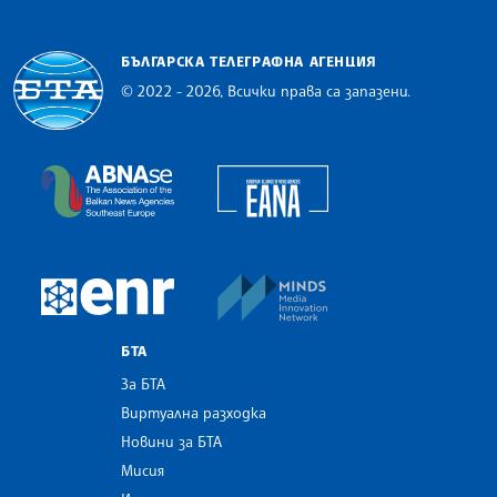
БЪЛГАРСКА ТЕЛЕГРАФНА АГЕНЦИЯ
© 2022 - 2026, Всички права са запазени.
Българска телеграфна агенция
European Alliance of N
The Assocoation of the Balkan News Agencies S
MINDS Media Innovatio
European Newsroom
БТА
За БТА
Виртуална разходка
Новини за БТА
Мисия