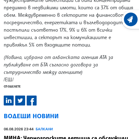
чуждестранните инвестиции са били концентрирани
предимно в недвижими имоти, които са 37% от общия
обем. Междувременно в секторите на финансовото
ХРОНО
посредничество, енергетиката и въглеводородите са
постъпили съответно 17%, 9% и 6% от всички
инвестиции, а секторът на комуникациите е
привлякъл 5% от входящите потоци.
(Новина, избрана от албанската агенция АТА за
публикуване от БТА съгласно договора за
сътрудничество между агенциите)
/ЕЩ/
СПОДЕЛЕТЕ
ВОДЕЩИ НОВИНИ
06.08.2026 23:44
БАЛКАНИ
МИНА: Черногорските летища са обслужили