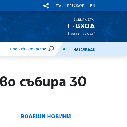
УТНИ КУРСОВЕ
RIGHTMENU.SOCIAL
БТА
ПРЕСКЛУБ
EN
ВАШАТА БТА
ВХОД
Нямате профил?
Подробно търсене
НАВСЯКЪДЕ
ТЪРСЕНЕ
ЕМИСИЯ
во събира 30
ВОДЕЩИ НОВИНИ