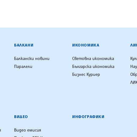
ЕНЦИЯ
БАЛКАНИ
ИКОНОМИКА
ЛИ
Балкански новини
Световна икономика
Ку
Паралели
Българска икономика
Нау
Бизнес Куриер
Об
ЛИК
ВИДЕО
ИНФОГРАФИКИ
я
Видео емисия