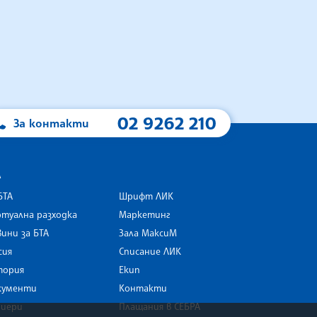
02 9262 210
За контакти
А
БТА
Шрифт ЛИК
туална разходка
Маркетинг
ини за БТА
Зала МаксиМ
rk
сия
Списание ЛИК
тория
Екип
кументи
Контакти
риери
Плащания в СЕБРА