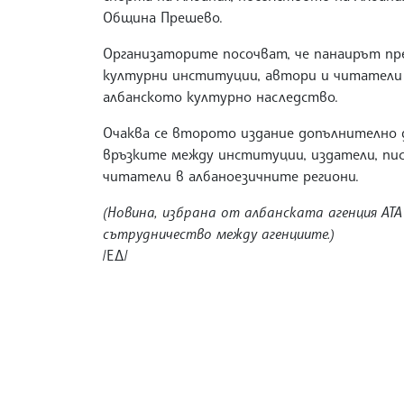
Община Прешево.
Организаторите посочват, че панаирът пр
културни институции, автори и читатели 
албанското културно наследство.
Очаква се второто издание допълнително
връзките между институции, издатели, пи
читатели в албаноезичните региони.
(Новина, избрана от албанската агенция АТА
сътрудничество между агенциите.)
/ЕД/