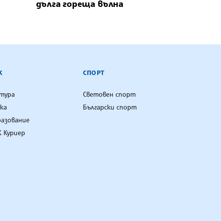
дълга гореща вълна
К
СПОРТ
лтура
Световен спорт
ка
Български спорт
разование
 Куриер