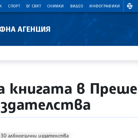
ВАЛ
К
СПОРТ
БГ СВЯТ
СНИМКИ
ВИДЕО
ИНФОГРАФИКИ
АФНА АГЕНЦИЯ
на книгата в Преше
издателства