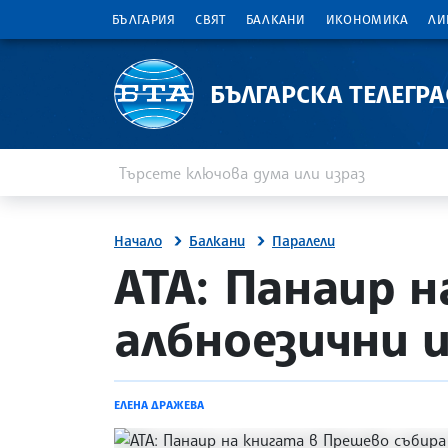
БЪЛГАРИЯ
СВЯТ
БАЛКАНИ
ИКОНОМИКА
ЛИ
БЪЛГАРСКА ТЕЛЕГР
Въведете ключова дума или израз
Търсене
Начало
Балкани
Паралели
site.bta
АТА: Панаир 
албноезични 
ЕЛЕНА ДРАЖЕВА