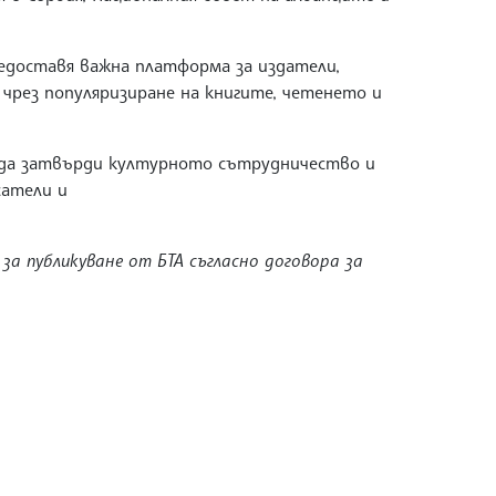
едоставя важна платформа за издатели,
чрез популяризиране на книгите, четенето и
 да затвърди културното сътрудничество и
сатели и
 за публикуване от БТА съгласно договора за