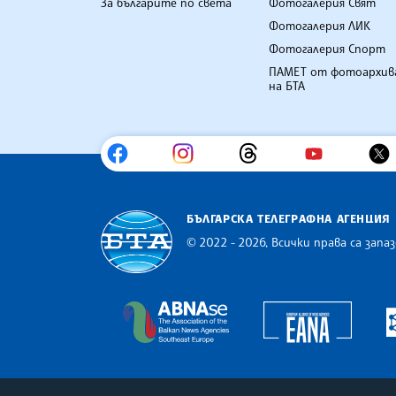
За българите по света
Фотогалерия Свят
Фотогалерия ЛИК
Фотогалерия Спорт
ПАМЕТ от фотоархив
на БТА
БЪЛГАРСКА ТЕЛЕГРАФНА АГЕНЦИЯ
© 2022 - 2026, Всички права са запаз
Българска телеграфна агенция
Europe
The Assocoation of the Balkan