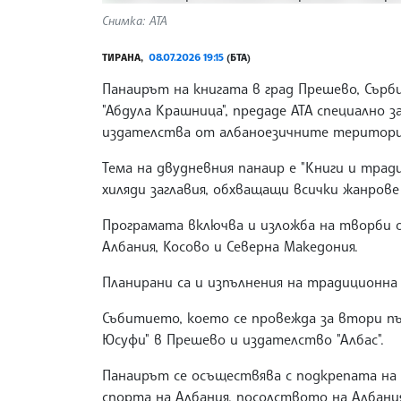
Снимка: АТА
ТИРАНА,
08.07.2026 19:15
(БТА)
Панаирът на книгата в град Прешево, Сърб
"Абдула Крашница", предаде АТА специално 
издателства от албаноезичните територии
Тема на двудневния панаир е "Книги и тра
хиляди заглавия, обхващащи всички жанров
Програмата включва и изложба на творби о
Албания, Косово и Северна Македония.
Планирани са и изпълнения на традиционна 
Събитието, което се провежда за втори п
Юсуфи" в Прешево и издателство "Албас".
Панаирът се осъществява с подкрепата на
спорта на Албания, посолството на Албани