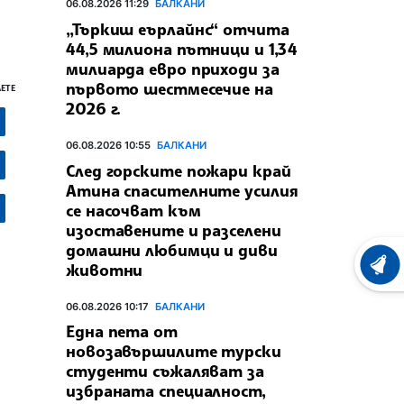
06.08.2026 11:29
БАЛКАНИ
„Търкиш еърлайнс“ отчита
44,5 милиона пътници и 1,34
милиарда евро приходи за
първото шестмесечие на
ЕТЕ
2026 г.
06.08.2026 10:55
БАЛКАНИ
След горските пожари край
Атина спасителните усилия
се насочват към
изоставените и разселени
домашни любимци и диви
животни
ХРОНО
06.08.2026 10:17
БАЛКАНИ
Една пета от
новозавършилите турски
студенти съжаляват за
избраната специалност,