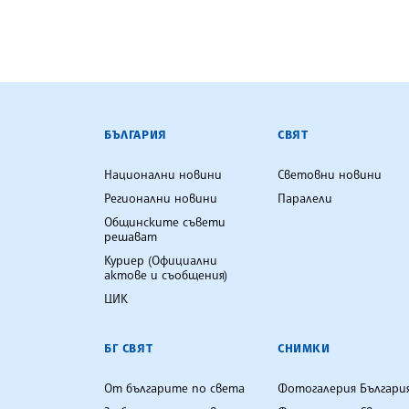
БЪЛГАРСКА ТЕЛЕГРАФНА АГ
БЪЛГАРИЯ
СВЯТ
Национални новини
Световни новини
Регионални новини
Паралели
Общинските съвети
решават
Куриер (Официални
актове и съобщения)
ЦИК
БГ СВЯТ
СНИМКИ
От българите по света
Фотогалерия Българи