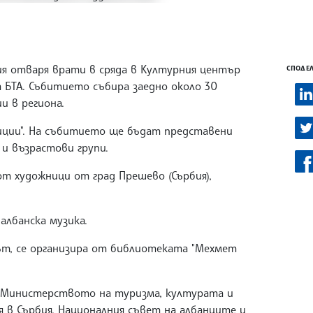
ия отваря врати в сряда в Културния център
СПОДЕЛ
за БТА. Събитието събира заедно около 30
 в региона.
диции". На събитието ще бъдат представени
е и възрастови групи.
т художници от град Прешево (Сърбия),
албанска музика.
ът, се организира от библиотеката "Мехмет
 Министерството на туризма, културата и
я в Сърбия, Националния съвет на албанците и