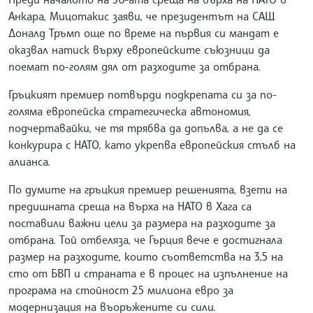
Анкара, Мицотакис заяви, че президентът на САЩ
Доналд Тръмп още по време на първия си мандат е
оказвал натиск върху европейските съюзници да
поемат по-голям дял от разходите за отбрана.
Гръцкият премиер потвърди подкрепата си за по-
голяма европейска стратегическа автономия,
подчертавайки, че тя трябва да допълва, а не да се
конкурира с НАТО, като укрепва европейския стълб на
алианса.
По думите на гръцкия премиер решенията, взети на
предишната среща на върха на НАТО в Хага са
поставили важни цели за размера на разходите за
отбрана. Той отбеляза, че Гърция вече е достигнала
размер на разходите, които съответства на 3,5 на
сто от БВП и страната е в процес на изпълнение на
програма на стойност 25 милиона евро за
модернизация на въоръжените си сили.