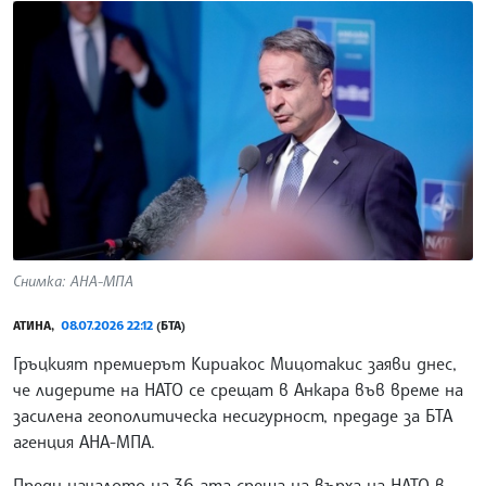
Снимка: АНА-МПА
АТИНА,
08.07.2026 22:12
(БТА)
Гръцкият премиерът Кириакос Мицотакис заяви днес,
че лидерите на НАТО се срещат в Анкара във време на
засилена геополитическа несигурност, предаде за БТА
агенция АНА-МПА.
Преди началото на 36-ата среща на върха на НАТО в