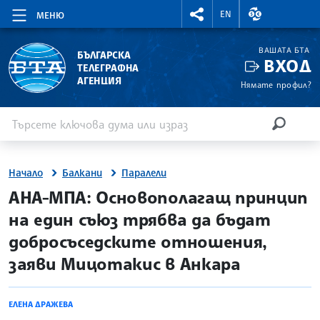
RIGHTMENU.SOCIAL
ВАЛУТНИ КУР
EN
МЕНЮ
ВАШАТА БТА
БЪЛГАРСКА
ВХОД
ТЕЛЕГРАФНА
АГЕНЦИЯ
Нямате профил?
Въведете ключова дума или израз
Търсене
ТЪРСЕН
Начало
Балкани
Паралели
site.bta
АНА-МПА: Основополагащ принцип
на един съюз трябва да бъдат
добросъседските отношения,
заяви Мицотакис в Анкара
ЕЛЕНА ДРАЖЕВА