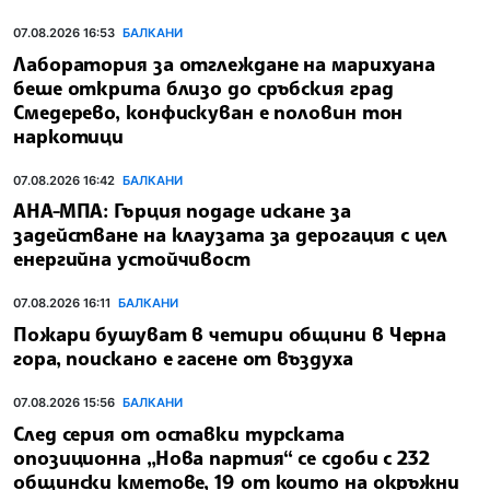
07.08.2026 16:53
БАЛКАНИ
Лаборатория за отглеждане на марихуана
беше открита близо до сръбския град
Смедерево, конфискуван е половин тон
наркотици
07.08.2026 16:42
БАЛКАНИ
АНА-МПА: Гърция подаде искане за
задействане на клаузата за дерогация с цел
енергийна устойчивост
07.08.2026 16:11
БАЛКАНИ
Пожари бушуват в четири общини в Черна
гора, поискано е гасене от въздуха
07.08.2026 15:56
БАЛКАНИ
След серия от оставки турската
опозиционна „Нова партия“ се сдоби с 232
общински кметове, 19 от които на окръжни