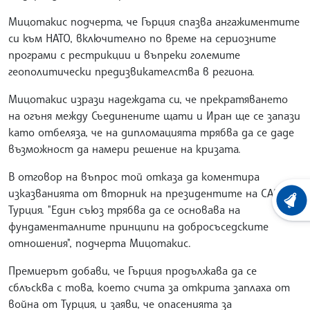
Мицотакис подчерта, че Гърция спазва ангажиментите
си към НАТО, включително по време на сериозните
програми с рестрикции и въпреки големите
геополитически предизвикателства в региона.
Мицотакис изрази надеждата си, че прекратяването
на огъня между Съединените щати и Иран ще се запази
като отбеляза, че на дипломацията трябва да се даде
възможност да намери решение на кризата.
В отговор на въпрос той отказа да коментира
изказванията от вторник на президентите на САЩ и
ХРОНО
Турция. "Един съюз трябва да се основава на
фундаменталните принципи на добросъседските
отношения", подчерта Мицотакис.
Премиерът добави, че Гърция продължава да се
сблъсква с това, което счита за открита заплаха от
война от Турция, и заяви, че опасенията за