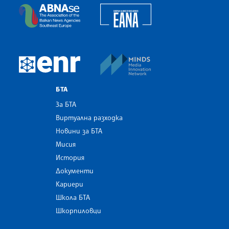
European Alliance of N
The Assocoation of the Balkan News Agencies S
MINDS Media Innovatio
European Newsroom
БТА
За БТА
Виртуална разходка
Новини за БТА
Мисия
История
Документи
Кариери
Школа БТА
Шкорпиловци