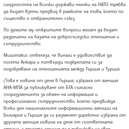
сигурността на всички държави-членки на НАТО трябва
да бъдат взети предвид в рамките на това, което по
същество е отбранителен съюз.
По думите му откритите въпроси могат да бъдат
разрешени на базата на добросъседски отношения и
сътрудничество.
Мицотакис отбеляза, че винаги е удоволствие да
посети Анкара и потвърди подкрепата си за
подобряване на отношенията между Гърция и Турция.
(Това е новина от деня в Гърция, избрана от агенция
АНА-МПА за публикуване от БТА съгласно
споразумението за обмен на информация и
професионално сътрудничество, което предвижда
всеки ден националните информационни агенции на
България и Гърция да си разменят директно избрана от
другата агенция новина на деня от съответната
страна, а другата агенция да я публикува на своя