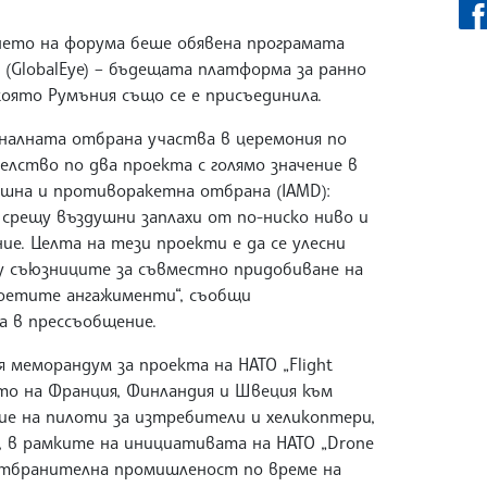
нето на форума беше обявена програмата
trol (GlobalEye) – бъдещата платформа за ранно
 която Румъния също се е присъединила.
налната отбрана участва в церемония по
лство по два проекта с голямо значение в
шна и противоракетна отбрана (IAMD):
срещу въздушни заплахи от по-ниско ниво и
ие. Целта на тези проекти е да се улесни
 съюзниците за съвместно придобиване на
 поетите ангажименти“, съобщи
а в прессъобщение.
 меморандум за проекта на НАТО „Flight
нето на Франция, Финландия и Швеция към
ие на пилоти за изтребители и хеликоптери,
, в рамките на инициативата на НАТО „Drone
 отбранителна промишленост по време на