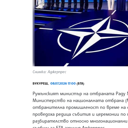
Снимка: Аджерпрес
БУКУРЕЩ,
08.07.2026 17:00
(БТА)
Румънският министър на отбраната Раду 
Министерство на националната отбрана (M
отбранителна промишленост по време на ср
проведоха редица събития и церемонии по
разбирателство относно многонационални 
съобщи за БТА агенция Аджерпрес.