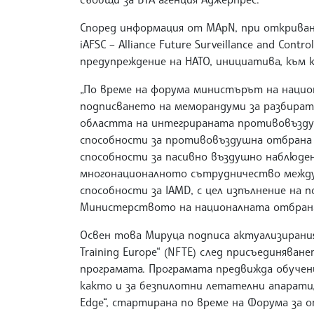
Според информация от MApN, при открива
iAFSC – Alliance Future Surveillance and Con
предупреждение на НАТО, инициатива, към
„По време на форума министърът на нацио
подписването на меморандуми за разбирате
областта на интегрираната противовъзду
способности за противовъздушна отбрана 
способности за пасивно въздушно наблюден
многонационалното сътрудничество между
способности за IAMD, с цел изпълнение на
Министерството на националната отбран
Освен това Мируца подписа актуализирания
Training Europe“ (NFTE) след присъединява
програмата. Програмата предвижда обучен
както и за безпилотни летателни апарати
Edge“, стартирана по време на Форума за