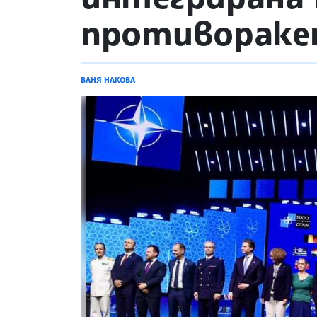
противораке
ВАНЯ НАКОВА