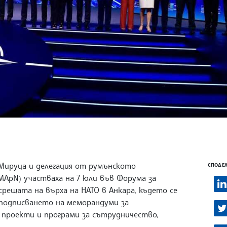
Мируца и делегация от румънското
СПОДЕЛ
ApN) участваха на 7 юли във Форума за
ещата на върха на НАТО в Анкара, където се
 подписването на меморандуми за
проекти и програми за сътрудничество,