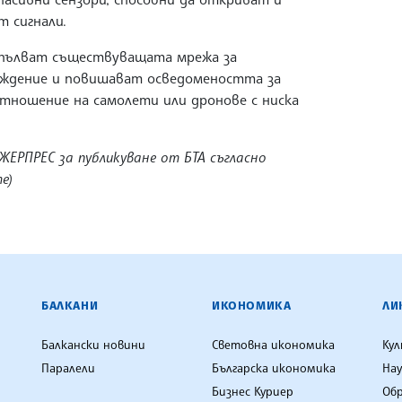
т сигнали.
опълват съществуващата мрежа за
еждение и повишават осведомеността за
тношение на самолети или дронове с ниска
ЖЕРПРЕС за публикуване от БТА съгласно
те)
ЕНЦИЯ
БАЛКАНИ
ИКОНОМИКА
ЛИ
Балкански новини
Световна икономика
Ку
Паралели
Българска икономика
Нау
Бизнес Куриер
Об