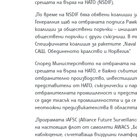
срещата на върха на НАТО (NSDIF).
„По време на NSDIF бяха обявени коалиции 
Генералния щаб на отбраната подписа Рамк
коалиции за обществени поръчки – инициа
обществени поръчки с други съюзници. В т
Специфичната коалиция за ракетите „Naval Stri
САЩ, Обединеното кралство и Норвегия.“
Според Министерството на отбраната на Р
срещата на върха на НАТО, е важно събит
отбранително производство, инвестициите
представители от НАТО, съюзнически и пар
отбранителната промишленост и представ
се даде тласък на промишлеността и да се
неотложни предизвикателства в областт
„Програмата iAFSC (Alliance Future Surveilla
на настоящия флот от самолети AWACS „Бои
наблюдение, съчетаваща въздушни платформ