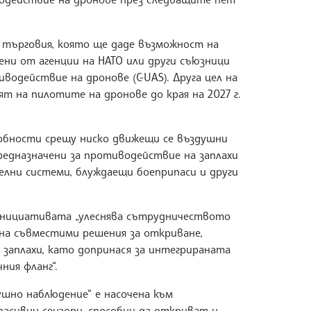
 търговия, която ще даде възможност на
ни от агенции на НАТО или други съюзници
иводействие на дронове (C-UAS). Друга цел на
т на пилотите на дронове до края на 2027 г.
обности срещу ниско движещи се въздушни
предназначени за противодействие на заплахи
елни системи, блуждаещи боеприпаси и други
инициативата „улеснява сътрудничеството
на съвместими решения за откриване,
заплахи, като допринася за интегрираната
ия фланг“.
шно наблюдение“ е насочена към
асивни сензори, способни да откриват и