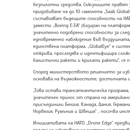
безпилотни средства. Съюзниците правят 
придобиване на до 10 самолета „Saab Global
съставляват бъдещите способности на НАТ
замести „Boeing E-3A“ (базиран на платформ
значително подобрени способности за сле
едновременно наблюдение във въздушната,
единствена платформа. „GlobalEye“ е систе
открива, проследява и идентифицира сложн
балистични ракети и крилати ракети“, се 
Според министерството решението за избор
основава на възможностите, достъпната 
„Това остава трансатлантическа програма,
значителен принос от страна на американ
присъединили Белгия, Канада, Дания, Герман
Норвегия, Румъния и Швеция“ , посочва инс
Инициативата на НАТО „Drone Edge“ предв
долара за закупуване на системи за проти