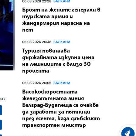
06.08.2026 22:28
БАЛКАНИ
Броят на жените генерали в
турската армия и
жандармерия нарасна на
пет
06.08.2026 20:48
БАЛКАНИ
Турция повишава
държавната изкупна цена
на лешниците с близо 30
процента
06.08.2026 20:05
БАЛКАНИ
Високоскоростната
железопътната линия
ЕТЕ
Белград-Будапеща се очаква
да заработи за пътници
през есента, каза сръбският
транспортен мнистър
ХРОНО