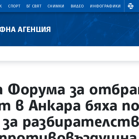
ВАЛ
К
СПОРТ
БГ СВЯТ
СНИМКИ
ВИДЕО
ИНФОГРАФИКИ
АФНА АГЕНЦИЯ
а Форума за отбр
 в Анкара бяха п
за разбирателств
 противовъздушна