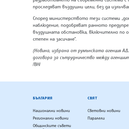
проследяват въздушни цели, без да излъчва
Според министерството тези системи „д
наблюдение, подобряват ранното предупр
въздушната обстановка, включително по о
степен на засичане“.
(Новина, избрана от румънската агенция АД
договора за сътрудничество между агенции
/ВН/
БЪЛГАРСКА ТЕЛЕГРАФНА АГ
БЪЛГАРИЯ
СВЯТ
Национални новини
Световни новини
Регионални новини
Паралели
Общинските съвети