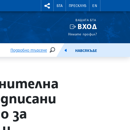
УТНИ КУРСОВЕ
RIGHTMENU.SOCIAL
БТА
ПРЕСКЛУБ
EN
ВАШАТА БТА
ВХОД
Нямате профил?
Подробно търсене
НАВСЯКЪДЕ
ТЪРСЕНЕ
ЕМИСИЯ
анителна
одписани
о за
 и