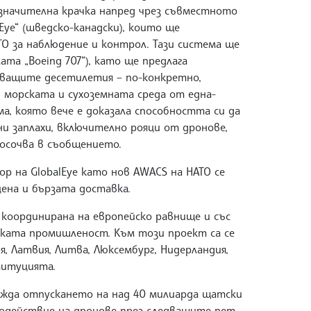
значителна крачка напред чрез съвместното
Eye“ (шведско-канадски), които ще
О за наблюдение и контрол. Тази система ще
ата „Boeing 707“), като ще предлага
дващите десетилетия – по-конкретно,
 морската и сухоземната среда от една-
ма, която вече е доказала способността си да
и заплахи, включително рояци от дронове,
посочва в съобщението.
 на GlobalEye като нов AWACS на НАТО се
цена и бързата доставка.
 координирана на европейско равнище и със
ската промишленост. Към този проект са се
ия, Латвия, Литва, Люксембург, Нидерландия,
титуцията.
ижда отпускането на над 40 милиарда щатски
водействие на дронове през следващите пет