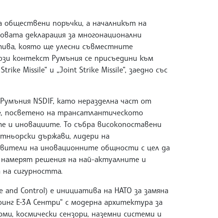
за обществени поръчки, а началникът на
овата декларация за многонационални
тива, която ще улесни съвместните
ози контекст Румъния се присъедини към
ke Missile“ и „Joint Strike Missile“, заедно със
умъния NSDIF, като неразделна част от
ие, посветено на трансатлантическото
 и иновациите. То събра високопоставени
тньорски държави, лидери на
ители на иновационните общности с цел да
 намерят решения на най-актуалните и
а на сигурността.
nce and Control) е инициатива на НАТО за замяна
нг Е-3А Сентри“ с модерна архитектура за
и, космически сензори, наземни системи и