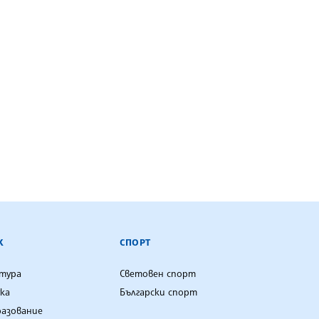
К
СПОРТ
лтура
Световен спорт
ка
Български спорт
разование