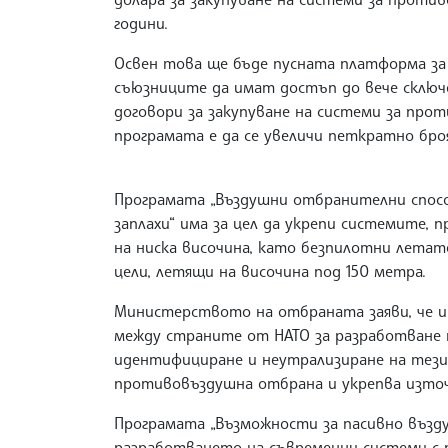
години.
Освен това ще бъде пусната платформа за
съюзниците да имат достъп до вече сключе
договори за закупуване на системи за прот
програмата е да се увеличи петкратно броя
Програмата „Въздушни отбранителни спос
заплахи“ има за цел да укрепи системите, 
на ниска височина, като безпилотни летат
цели, летящи на височина под 150 метра.
Министерството на отбраната заяви, че 
между страните от НАТО за разработване 
идентифициране и неутрализиране на тези 
противовъздушна отбрана и укрепва източн
Програмата „Възможности за пасивно възду
разработването на съвременни системи с п