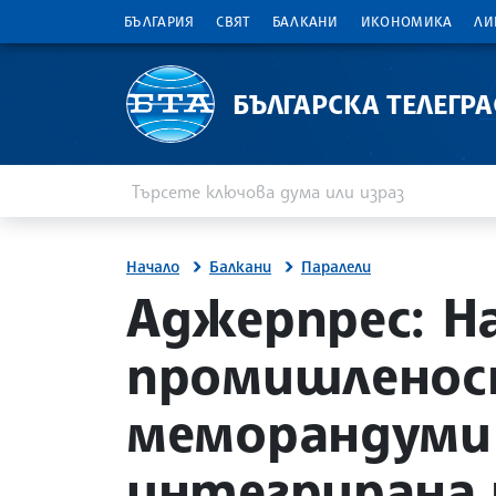
БЪЛГАРИЯ
СВЯТ
БАЛКАНИ
ИКОНОМИКА
ЛИ
БЪЛГАРСКА ТЕЛЕГР
Въведете ключова дума или израз
Търсене
Начало
Балкани
Паралели
site.bta
Аджерпрес: Н
промишленост
меморандуми 
интегрирана