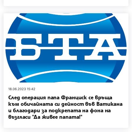
18.06.2023 15:42
След операция папа Франциск се връща
към обичайната си дейност във Ватикана
и благодари за подкрепата на фона на
възгласи "Да живее папата!"