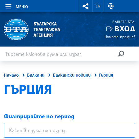
RIGHTMENU.SOCIAL
ВАЛУТНИ КУР
EN
МЕНЮ
ВАШАТА БТА
БЪЛГАРСКА
ВХОД
ТЕЛЕГРАФНА
АГЕНЦИЯ
Нямате профил?
Въведете ключова дума или израз
Търсене
ТЪРСЕН
Начало
Балкани
Балкански новини
Гърция
ГЪРЦИЯ
Филтрирайте по период