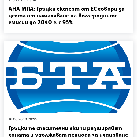
17.06.2023 09:14
АНА-МПА: Гръцки експерт от ЕС говори за
целта от намаляване на въглеродните
емисии до 2040 г. с 95%
16.06.2023 20:25
Гръцките спасителни екипи разширяват
зоната и удължават периода за издирване