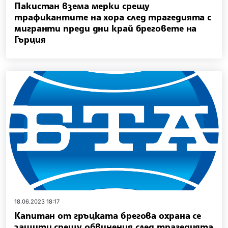
Пакистан взема мерки срещу
трафикантите на хора след трагедията с
мигранти преди дни край бреговете на
Гърция
18.06.2023 18:17
Капитан от гръцката брегова охрана се
защити срещу обвинения след трагедията