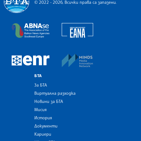
© 2022 - 2026, Всички права са запазени.
Българска телеграфна агенция
European Alliance of N
The Assocoation of the Balkan News Agencies S
MINDS Media Innovatio
European Newsroom
БТА
За БТА
Виртуална разходка
Новини за БТА
Мисия
История
Документи
Кариери