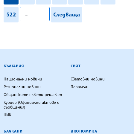
pagination.search
522
Следваща
БЪЛГАРСКА ТЕЛЕГРАФНА АГЕНЦИЯ
БЪЛГАРИЯ
СВЯТ
Национални новини
Световни новини
Регионални новини
Паралели
Общинските съвети решават
Куриер (Официални актове и
съобщения)
ЦИК
БАЛКАНИ
ИКОНОМИКА