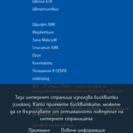
Школа БТА
Шкорпиловци
Шрифт ЛИК
Маркетинг
Зала МаксиМ
Списание ЛИК
Екип
Контакти
Плащания в СЕБРА
old.bta.bg
ВОТ - 19 април 2026 г . ред и условия за
предизборната кампания за Народно събрание
Тази интернет страница използва бисквитки
Карта на сайта
Политика за
(cookies). Като приемете бисквитките, можете
поверителност
Общи условия
Декларация
да се възползвате от оптималното поведение на
за достъпност
интернет страницата.
Профил на купувача
Приемане
Повече информация