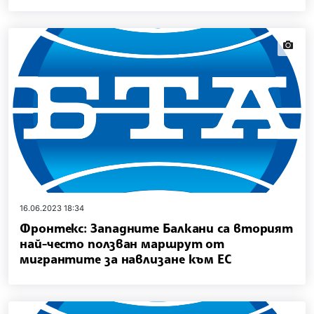
news.i
16.06.2023 18:34
Фронтекс: Западните Балкани са вторият
най-често ползван маршрут от
мигрантите за навлизане към ЕС