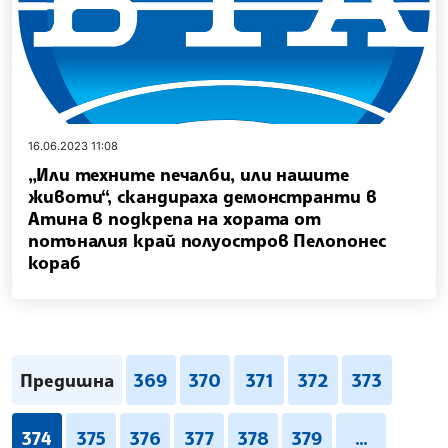
16.06.2023 11:08
„Или техните печалби, или нашите
животи“, скандираха демонстранти в
Атина в подкрепа на хората от
потъналия край полуостров Пелопонес
кораб
Предишна
369
370
371
372
373
374
375
376
377
378
379
...