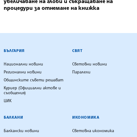
увеличаване на глоби и съкращаване на
процедури за отнемане на книжка
БЪЛГАРСКА ТЕЛЕГРАФНА АГЕНЦИЯ
БЪЛГАРИЯ
СВЯТ
Национални новини
Световни новини
Регионални новини
Паралели
Общинските съвети решават
Куриер (Официални актове и
съобщения)
ЦИК
БАЛКАНИ
ИКОНОМИКА
Балкански новини
Световна икономика