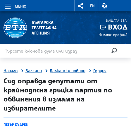
RIGHTMENU.SOCIAL
ВАЛУТНИ КУР
EN
МЕНЮ
ВАШАТА БТА
БЪЛГАРСКА
ВХОД
ТЕЛЕГРАФНА
АГЕНЦИЯ
Нямате профил?
Въведете ключова дума или израз
Търсене
ТЪРСЕН
Начало
Балкани
Балкански новини
Гърция
site.bta
Съд оправда депутати от
крайнодясна гръцка партия по
обвинения в измама на
избирателите
ПЕТЪР КЪДРЕВ