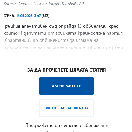
Василис Стигас. Снимка: Yorgos Karahalis, AP
АТИНА,
14.05.2025 13:47
(БТА)
Гръцкия апелативен съд оправда 13 обвиняеми, сред
които 11 депутати от гръцката крайнодясна партия
„Спартанци“, по обвиненията за измама на
избирателите на парламентарните избори през юни
2023 г., съобщи телевизия Скай. Освен депутатите по
/С-АМ/
ЗА ДА ПРОЧЕТЕТЕ ЦЯЛАТА СТАТИЯ
АБОНИРАЙТЕ СЕ
ВЛЕЗТЕ ВЪВ ВАШАТА БТА
Продължете да четете с абонамент