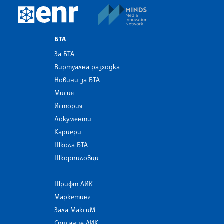
MINDS Media Innovatio
European Newsroom
БТА
За БТА
Виртуална разходка
Новини за БТА
Мисия
История
Документи
Кариери
Школа БТА
Шкорпиловци
Шрифт ЛИК
Маркетинг
Зала МаксиМ
Списание ЛИК