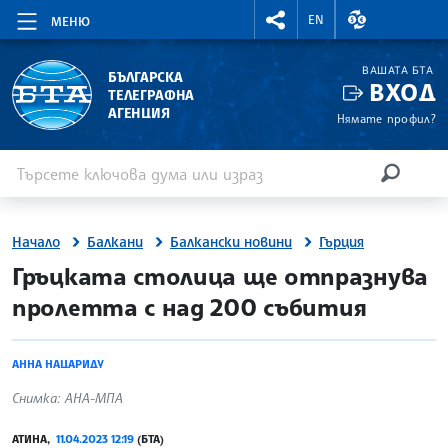
RIGHTMENU.SOCIAL
ВАЛУТНИ КУР
EN
МЕНЮ
ВАШАТА БТА
БЪЛГАРСКА
ВХОД
ТЕЛЕГРАФНА
АГЕНЦИЯ
Нямате профил?
Въведете ключова дума или израз
Търсене
ТЪРСЕН
Начало
Балкани
Балкански новини
Гърция
site.bta
Гръцката столица ще отпразнува
пролетта с над 200 събития
АННА НАЦАРИДУ
Снимка: АНА-МПА
АТИНА,
11.04.2023 12:19
(БТА)