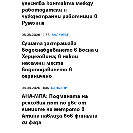
улеснява контакта между
работодатели и
чуждестранни работници в
Румъния
08.08.2026 12:53
БАЛКАНИ
Сушата застрашава
водоснабдяването в Босна и
Херцеговина; в някои
населени места
водоподаването в
ограничено
08.08.2026 11:05
БАЛКАНИ
АНА-МПА: Подмяната на
релсовия път по две от
линиите на метрото в
Атина навлиза във финална
си фаза