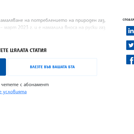
намаляване на потреблението на природен газ,
СПОДЕЛ
– март 2023 г. и е намалила вноса на руски газ
 предаде АНА-МПА.
ЕТЕ ЦЯЛАТА СТАТИЯ
ВЛЕЗТЕ ВЪВ ВАШАТА БТА
 четете с абонамент
 условията