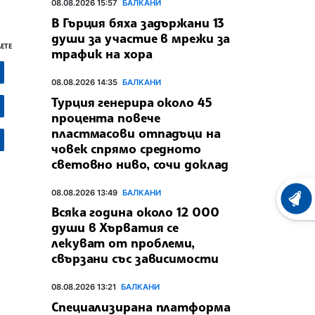
08.08.2026 15:57
БАЛКАНИ
В Гърция бяха задържани 13
души за участие в мрежи за
ЕТЕ
трафик на хора
08.08.2026 14:35
БАЛКАНИ
Турция генерира около 45
процента повече
пластмасови отпадъци на
човек спрямо средното
световно ниво, сочи доклад
08.08.2026 13:49
БАЛКАНИ
ХРОНО
Всяка година около 12 000
души в Хърватия се
лекуват от проблеми,
свързани със зависимости
08.08.2026 13:21
БАЛКАНИ
Специализирана платформа