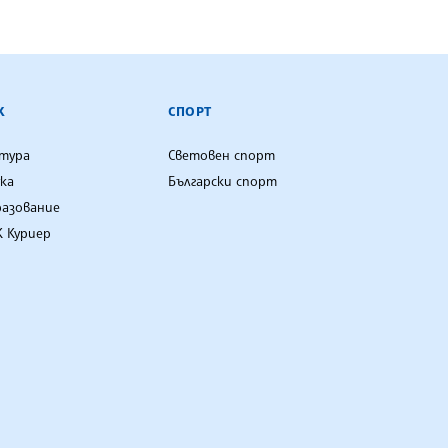
К
СПОРТ
лтура
Световен спорт
ка
Български спорт
разование
 Куриер