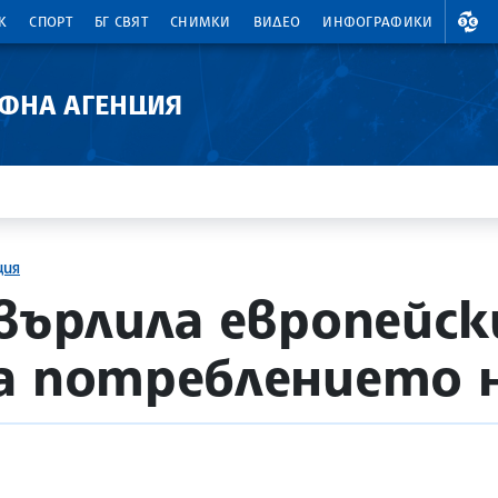
ВАЛ
К
СПОРТ
БГ СВЯТ
СНИМКИ
ВИДЕО
ИНФОГРАФИКИ
АФНА АГЕНЦИЯ
ция
хвърлила европейск
а потреблението н