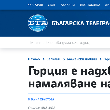
БЪЛГАРИЯ
СВЯТ
БАЛКАНИ
ИКОНОМИКА
ЛИ
БЪЛГАРСКА ТЕЛЕГР
Въведете ключова дума или израз
Търсене
Начало
Балкани
Балкански новини
Гър
site.bta
Гърция е над
намаляване н
МЕЛИНА ХРИСТОВА
Снимка: АНА-МПА