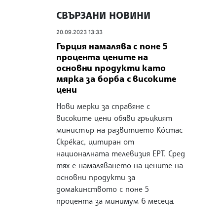
СВЪРЗАНИ НОВИНИ
20.09.2023 13:33
Гърция намалява с поне 5
процента цените на
основни продукти като
мярка за борба с високите
цени
Нови мерки за справяне с
високите цени обяви гръцкият
министър на развитието Ко́стас
Скре́кас, цитиран от
националната телевизия ЕРТ. Сред
тях е намаляването на цените на
основни продукти за
домакинството с поне 5
процента за минимум 6 месеца.