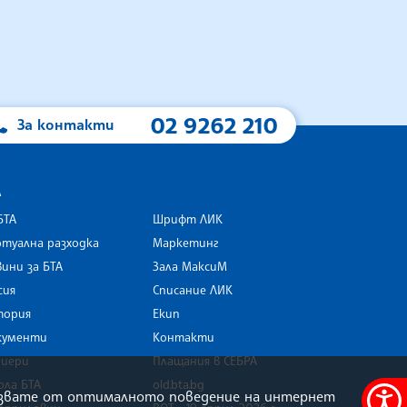
02 9262 210
За контакти
А
БТА
Шрифт ЛИК
туална разходка
Маркетинг
ини за БТА
Зала МаксиМ
rk
сия
Списание ЛИК
тория
Екип
кументи
Контакти
риери
Плащания в СЕБРА
ола БТА
old.bta.bg
олзвате от оптималното поведение на интернет