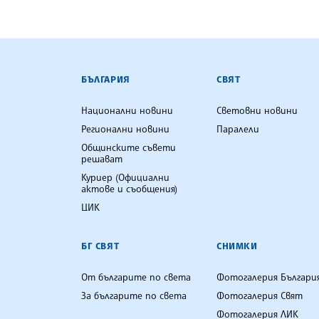
БЪЛГАРСКА ТЕЛЕГРАФНА АГ
БЪЛГАРИЯ
СВЯТ
Национални новини
Световни новини
Регионални новини
Паралели
Общинските съвети
решават
Куриер (Официални
актове и съобщения)
ЦИК
БГ СВЯТ
СНИМКИ
От българите по света
Фотогалерия Българи
За българите по света
Фотогалерия Свят
Фотогалерия ЛИК