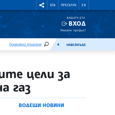
УТНИ КУРСОВЕ
RIGHTMENU.SOCIAL
БТА
ПРЕСКЛУБ
EN
ВАШАТА БТА
ВХОД
Нямате профил?
Подробно търсене
НАВСЯКЪДЕ
ТЪРСЕНЕ
ЕМИСИЯ
ите цели за
а газ
ВОДЕЩИ НОВИНИ