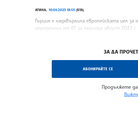
АТИНА,
10.04.2023 18:53
(БТА)
Гърция е надхвърлила европейската цел за 
определена от ЕС за периода август 2022 г. 
с над 70 процента през изминалата година,
/ВН/
ЗА ДА ПРОЧЕТ
АБОНИРАЙТЕ СЕ
Продължете да
Вижте