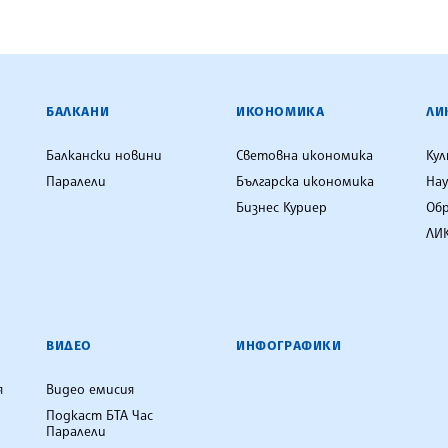
ЕНЦИЯ
БАЛКАНИ
ИКОНОМИКА
ЛИ
Балкански новини
Световна икономика
Ку
Паралели
Българска икономика
Нау
Бизнес Куриер
Об
ЛИК
ВИДЕО
ИНФОГРАФИКИ
я
Видео емисия
Подкаст БТА Час
Паралели