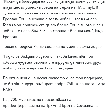
"Искам да благодаря на всички за този голям успех и за
тази много успешна среща на върха на НАТО тук, в
Турция, и искам много да благодаря на президента
Ердоган. Той наистина е голям човек и голям лидер.
Голям мой приятел от дълго време. Той е много силен
човек и е направил велика страна с военна мощ", каза
Ердоган.
Тръмп определи Рюте също като умен и голям лидер.
"Рядко се виждат лидери с такива качества. Той
свърши чудесна работа и е трудно да намерим друг
такъв", каза американският президент.
По отношение на постигнатото днес той подчерта,
че всички лидери разбират добре САЩ и приноса им за
НАТО.
Над 700 журналисти присъстваха на
пресконференцията на Тръмп в края на Срещата на