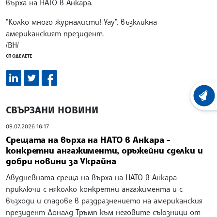
върха на НАТО в Анкара.
"Колко много журналисти! Уау", възкликна
американският президент.
/ВН/
СПОДЕЛЕТЕ
ХРОНО
СВЪРЗАНИ НОВИНИ
09.07.2026 16:17
Срещата на върха на НАТО в Анкара -
конкретни ангажименти, оръжейни сделки и
добри новини за Украйна
Двудневната среща на върха на НАТО в Анкара
приключи с няколко конкретни ангажимента и с
възходи и спадове в раздразнението на американския
президент Доналд Тръмп към неговите съюзници от