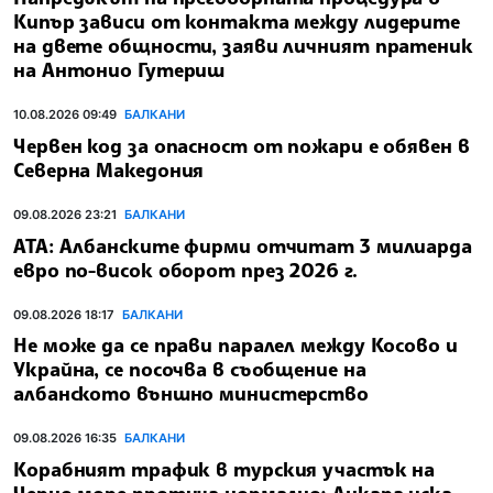
Кипър зависи от контакта между лидерите
на двете общности, заяви личният пратеник
на Антонио Гутериш
10.08.2026 09:49
БАЛКАНИ
Червен код за опасност от пожари е обявен в
Северна Македония
09.08.2026 23:21
БАЛКАНИ
АТА: Албанските фирми отчитат 3 милиарда
евро по-висок оборот през 2026 г.
09.08.2026 18:17
БАЛКАНИ
Не може да се прави паралел между Косово и
Украйна, се посочва в съобщение на
албанското външно министерство
09.08.2026 16:35
БАЛКАНИ
Корабният трафик в турския участък на
Черно море протича нормално; Анкара иска