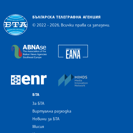
БЪЛГАРСКА ТЕЛЕГРАФНА АГЕНЦИЯ
© 2022 - 2026, Всички права са запазени.
Българска телеграфна агенция
European Alliance of N
The Assocoation of the Balkan News Agencies S
MINDS Media Innovatio
European Newsroom
БТА
За БТА
Виртуална разходка
Новини за БТА
Мисия