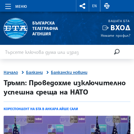
RIGHTMENU.SOCIAL
ВАЛУТНИ КУР
EN
МЕНЮ
ВАШАТА БТА
БЪЛГАРСКА
ВХОД
ТЕЛЕГРАФНА
АГЕНЦИЯ
Нямате профил?
Въведете ключова дума или израз
Търсене
ТЪРСЕН
Начало
Балкани
Балкански новини
site.bta
Тръмп: Проведохме изключително
успешна среща на НАТО
КОРЕСПОНДЕНТ НА БТА В АНКАРА АЙШЕ САЛИ