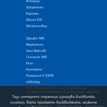
История
Документи
Кариери
Школа БТА
Шкорпиловци
Шрифт ЛИК
Маркетинг
Зала МаксиМ
Списание ЛИК
Екип
Контакти
Плащания в СЕБРА
old.bta.bg
ВОТ - 19 април 2026 г . ред и условия за
предизборната кампания за Народно събрание
Тази интернет страница използва бисквитки
Карта на сайта
Политика за
(cookies). Като приемете бисквитките, можете
поверителност
Общи условия
Декларация