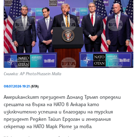
Снимка: AP Photo/Hussein Malla
08.07.2026 19:21
(БТА)
Американският президент Доналд Тръмп определи
срещата на върха на НАТО в Анкара като
изключително успешна и благодари на турския
президент Реджеп Тайип Ердоган и генералния
секретар на НАТО Марк Рюте за това.