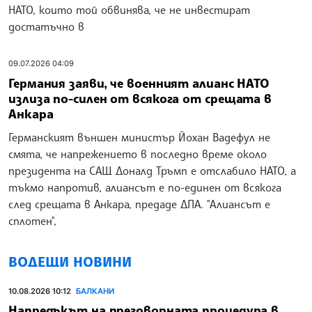
НАТО, които той обвинява, че не инвестират
достатъчно в
09.07.2026 04:09
Германия заяви, че военният алианс НАТО
излиза по-силен от всякога от срещата в
Анкара
Германският външен министър Йохан Вадефул не
смята, че напрежението в последно време около
президента на САЩ Доналд Тръмп е отслабило НАТО, а
тъкмо напротив, алиансът е по-единен от всякога
след срещата в Анкара, предаде ДПА. "Алиансът е
сплотен",
ВОДЕЩИ НОВИНИ
10.08.2026 10:12
БАЛКАНИ
Напредъкът на преговорната процедура в