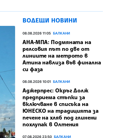
ВОДЕЩИ НОВИНИ
08.08.2026 11:05
БАЛКАНИ
АНА-МПА: Подмяната на
релсовия път по две от
линиите на метрото в
Атина навлиза във финална
си фаза
08.08.2026 10:01
БАЛКАНИ
Аджерпрес: Окръг Долж
предприема стъпки за
включване в списъка на
ЮНЕСКО на традицията за
печене на хляб под глинени
похлупак в Олтения
07.08.2026 23:50
БАЛКАНИ