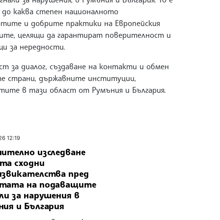
 до каква степен националното
тите и добрите практики на Европейския
ите, целящи да гарантират поверителност и
щи за нередности.
т за диалог, създаване на контакти и обмен
те страни, държавните институции,
тите в тази област от Румъния и България.
26 12:19
нително изследване
та сходни
извикателства пред
тата на подаващите
ли за нарушения в
ния и България