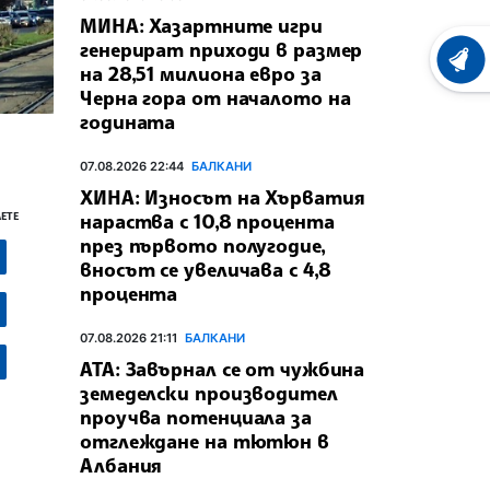
МИНА: Хазартните игри
генерират приходи в размер
ХРОНО
на 28,51 милиона евро за
Черна гора от началото на
годината
07.08.2026 22:44
БАЛКАНИ
ХИНА: Износът на Хърватия
нараства с 10,8 процента
ЕТЕ
през първото полугодие,
вносът се увеличава с 4,8
процента
07.08.2026 21:11
БАЛКАНИ
АТА: Завърнал се от чужбина
земеделски производител
проучва потенциала за
отглеждане на тютюн в
Албания