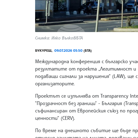
Снимка: Илко Вълков/БТА
БУКУРЕЩ,
09.07.2026 05:50
(БТА)
Международна конференция с българско уча
резултатите от проекта „Легитимност и 
подаващи сигнали за нарушения“ (LAW), ще с
организаторите.
Проектът се изпълнява от Transparency Int
"Прозрачност без граници" - България (Transpa
съфинансиран от Европейския съюз по прог
ценности“ (CERV).
По време на днешното събитие ще бъде пр
относно защитата на лицата, подаващи сигн