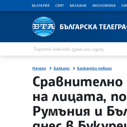
БЪЛГАРИЯ
СВЯТ
БАЛКАНИ
ИКОНОМИКА
ЛИ
БЪЛГАРСКА ТЕЛЕГР
Въведете ключова дума или израз
Търсене
Начало
Балкани
Балкански новини
site.bta
Сравнително
на лицата, п
Румъния и Бъ
днес в Букур