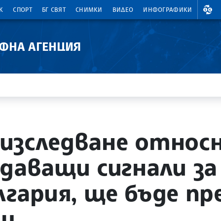
ВАЛ
К
СПОРТ
БГ СВЯТ
СНИМКИ
ВИДЕО
ИНФОГРАФИКИ
АФНА АГЕНЦИЯ
 изследване отно
одаващи сигнали за
лгария, ще бъде п
ещ