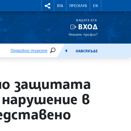
УТНИ КУРСОВЕ
RIGHTMENU.SOCIAL
БТА
ПРЕСКЛУБ
EN
ВАШАТА БТА
ВХОД
Нямате профил?
Подробно търсене
НАВСЯКЪДЕ
ТЪРСЕНЕ
ЕМИСИЯ
сно защитата
 нарушение в
редставено