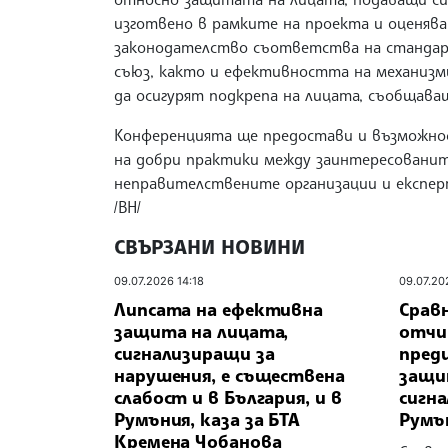
изготвено в рамките на проекта и оценява
законодателство съответства на стандар
съюз, както и ефективността на механизм
да осигурят подкрепа на лицата, съобщава
Конференцията ще предостави и възможнос
на добри практики между заинтересовани
неправителствените организации и експер
/ВН/
СВЪРЗАНИ НОВИНИ
09.07.2026 14:18
09.07.20
Липсата на ефективна
Срав
защита на лицата,
отчи
сигнализиращи за
пред
нарушения, е съществена
защи
слабост и в България, и в
сигна
Румъния, каза за БТА
Румъ
Кремена Чобанова