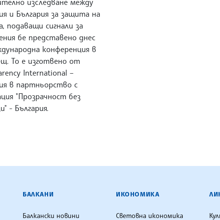
ително изследване между
я и България за защита на
, подаващи сигнали за
ения бе представено днес
ждународна конференция в
щ. То е изготвено от
arency International –
ия в партньорство с
ация "Прозрачност без
и" - България.
ЕНЦИЯ
БАЛКАНИ
ИКОНОМИКА
ЛИ
Балкански новини
Световна икономика
Ку