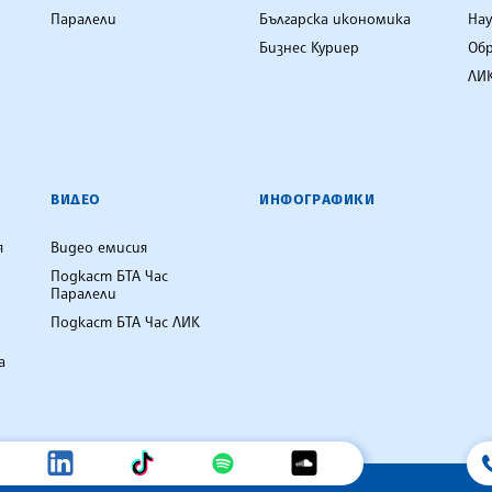
Паралели
Българска икономика
Нау
Бизнес Куриер
Об
ЛИК
ВИДЕО
ИНФОГРАФИКИ
я
Видео емисия
Подкаст БТА Час
Паралели
Подкаст БТА Час ЛИК
а