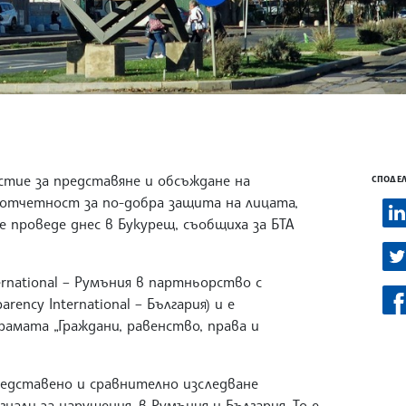
стие за представяне и обсъждане на
СПОДЕЛ
отчетност за по-добра защита на лицата,
е проведе днес в Букурещ, съобщиха за БТА
ernational – Румъния в партньорство с
rency International – България) и е
рамата „Граждани, равенство, права и
едставено и сравнително изследване
али за нарушения, в Румъния и България. То е