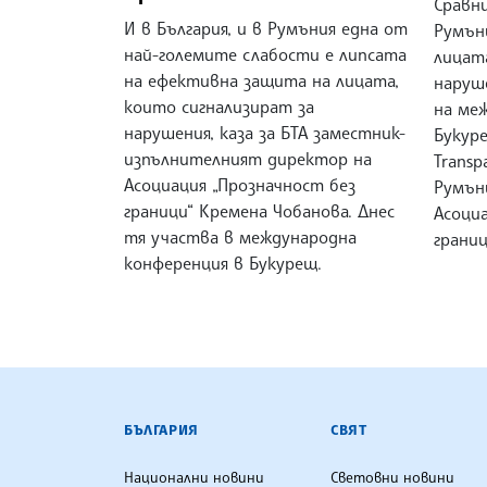
Сравн
И в България, и в Румъния една от
Румъни
най-големите слабости е липсата
лицата
на ефективна защита на лицата,
наруш
които сигнализират за
на ме
нарушения, каза за БТА заместник-
Букуре
изпълнителният директор на
Transp
Асоциация „Прозначност без
Румън
граници“ Кремена Чобанова. Днес
Асоци
тя участва в международна
границ
конференция в Букурещ.
БЪЛГАРСКА ТЕЛЕГРАФНА АГ
БЪЛГАРИЯ
СВЯТ
Национални новини
Световни новини