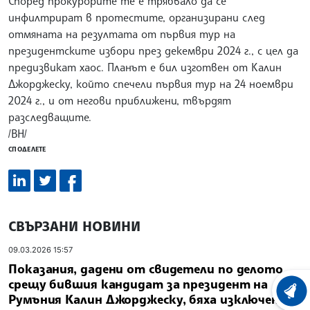
Според прокурорите те е трябвало да се
инфилтрират в протестите, организирани след
отмяната на резултата от първия тур на
президентските избори през декември 2024 г., с цел да
предизвикат хаос. Планът е бил изготвен от Калин
Джорджеску, който спечели първия тур на 24 ноември
2024 г., и от негови приближени, твърдят
разследващите.
/ВН/
СПОДЕЛЕТЕ
СВЪРЗАНИ НОВИНИ
09.03.2026 15:57
Показания, дадени от свидетели по делото
срещу бившия кандидат за президент на
ХРОНО
Румъния Калин Джорджеску, бяха изключени