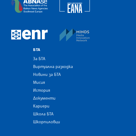
European Alliance of N
The Assocoation of the Balkan News Agencies S
MINDS Media Innovatio
European Newsroom
БТА
За БТА
Виртуална разходка
Новини за БТА
Мисия
История
Документи
Кариери
Школа БТА
Шкорпиловци