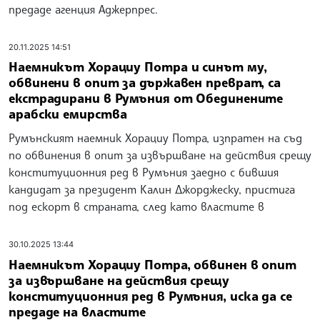
предаде агенция Аджерпрес.
20.11.2025 14:51
Наемникът Хорациу Потра и синът му,
обвинени в опит за държавен преврат, са
екстрадирани в Румъния от Обединените
арабски емирства
Румънският наемник Хорациу Потра, изпратен на съд
по обвинения в опит за извършване на действия срещу
конституционния ред в Румъния заедно с бившия
кандидат за президент Калин Джорджеску, пристига
под ескорт в страната, след като властите в
30.10.2025 13:44
Наемникът Хорациу Потра, обвинен в опит
за извършване на действия срещу
конституционния ред в Румъния, иска да се
предаде на властите