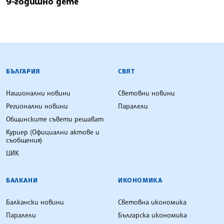
9-годишно дете
БЪЛГАРСКА ТЕЛЕГРАФНА АГЕНЦИЯ
БЪЛГАРИЯ
СВЯТ
Национални новини
Световни новини
Регионални новини
Паралели
Общинските съвети решават
Куриер (Официални актове и
съобщения)
ЦИК
БАЛКАНИ
ИКОНОМИКА
Балкански новини
Световна икономика
Паралели
Българска икономика