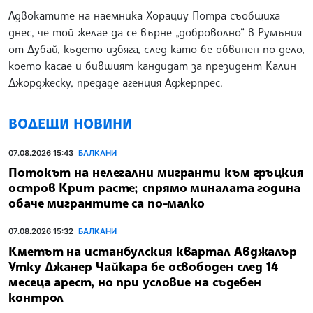
Адвокатите на наемника Хорациу Потра съобщиха
днес, че той желае да се върне „доброволно“ в Румъния
от Дубай, където избяга, след като бе обвинен по дело,
което касае и бившият кандидат за президент Калин
Джорджеску, предаде агенция Аджерпрес.
ВОДЕЩИ НОВИНИ
07.08.2026 15:43
БАЛКАНИ
Потокът на нелегални мигранти към гръцкия
остров Крит расте; спрямо миналата година
обаче мигрантите са по-малко
07.08.2026 15:32
БАЛКАНИ
Кметът на истанбулския квартал Авджалър
Утку Джанер Чайкара бе освободен след 14
месеца арест, но при условие на съдебен
контрол