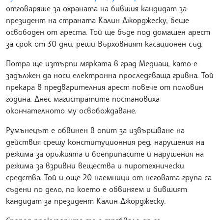
отговаряше за охраната на бившия кандидат за
президент на страната Калин Джорджеску, беше
освободен от ареста. Той ще бъде под домашен арест
за срок от 30 дни, реши Върховният касационен съд.
Потра ще изтърпи мярката в град Медиаш, като е
задължен да носи електронна проследяваща гривна. Той
прекара в предварителния арест повече от половин
година. Днес магистратите постановиха
окончателното му освобождаване.
Румънецът е обвинен в опит за извършване на
действия срещу конституционния ред, нарушения на
режима за оръжията и боеприпасите и нарушения на
режима за взривни вещества и пиротехнически
средства. Той и още 20 наемници от неговата група са
съдени по дело, по което е обвиняем и бившият
кандидат за президент Калин Джорджеску.