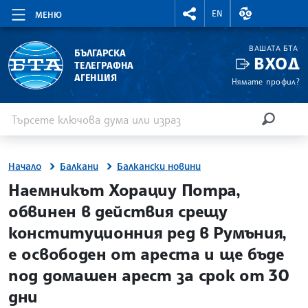
RIGHTMENU.SOCIAL
ВАЛУТНИ КУР
EN
МЕНЮ
ВАШАТА БТА
БЪЛГАРСКА
ВХОД
ТЕЛЕГРАФНА
АГЕНЦИЯ
Нямате профил?
Въведете ключова дума или израз
Търсене
ТЪРСЕН
Начало
Балкани
Балкански новини
site.bta
Наемникът Хорациу Потра,
обвинен в действия срещу
конституционния ред в Румъния,
е освободен от ареста и ще бъде
под домашен арест за срок от 30
дни