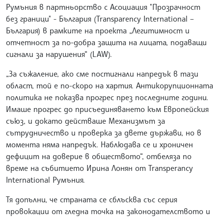
Румъния в партньорство с Асоциация "Прозрачност
без граници" - България (Transparency International –
България) в рамките на проекта „Легитимност и
отчетност за по-добра защита на лицата, подаващи
сигнали за нарушения“ (LAW).
„За съжаление, ако сме постигнали напредък в тази
област, той е по-скоро на хартия. Антикорупционната
политика не показва прогрес през последните години.
Имаше прогрес до присъединяването към Европейския
съюз, и докато действаше Механизмът за
сътрудничество и проверка за двете държави, но в
момента няма напредък. Наблюдава се и хроничен
дефицит на доверие в обществото“, отбеляза по
време на събитието Ирина Лонян от Transperancy
International Румъния.
Тя допълни, че страната се сблъсква със серия
провокации от гледна точка на законодателството и