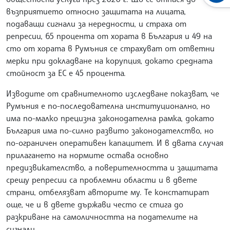
възприятието относно защитата на лицата,
подаващи сигнали за нередности, и страха от
репресии, 65 процента от хората в България и 49 на
сто от хората в Румъния се страхуват от ответни
мерки при докладване на корупция, докато средната
стойност за ЕС е 45 процента.
Изводите от сравнителното изследване показват, че
Румъния е по-последователна институционално, но
има по-малко прецизна законодателна рамка, докато
България има по-силно развито законодателство, но
по-ограничен оперативен капацитет. И в двата случая
прилагането на нормите остава основно
предизвикателство, а поверителността и защитата
срещу репресии са проблемни области и в двете
страни, отбелязват авторите му. Те констатират
още, че и в двете държави често се стига до
разкриване на самоличността на подателите на
сигнали.