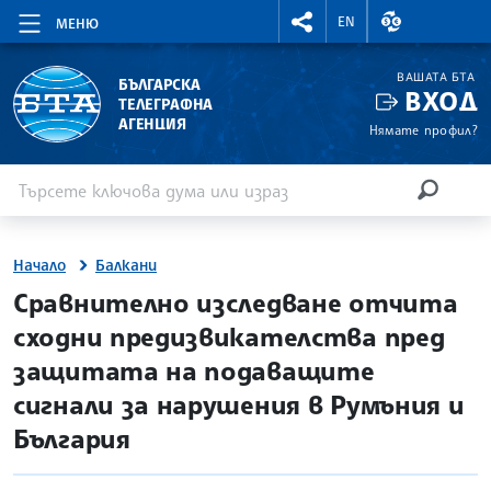
RIGHTMENU.SOCIAL
ВАЛУТНИ КУР
EN
МЕНЮ
ВАШАТА БТА
БЪЛГАРСКА
ВХОД
ТЕЛЕГРАФНА
АГЕНЦИЯ
Нямате профил?
Въведете ключова дума или израз
Търсене
ТЪРСЕН
Начало
Балкани
site.bta
Сравнително изследване отчита
сходни предизвикателства пред
защитата на подаващите
сигнали за нарушения в Румъния и
България