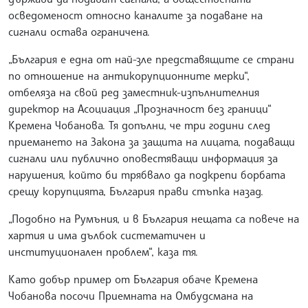
осведоменост относно каналите за подаване на
сигнали остава ограничена.
„България е една от най-зле представящите се страни
по отношение на антикорупционните мерки“,
отбеляза на свой ред заместник-изпълнителния
директор на Асоциация „Прозначност без граници“
Кремена Чобанова. Тя допълни, че три години след
приемането на Закона за защита на лицата, подаващи
сигнали или публично оповестяващи информация за
нарушения, който би трябвало да подкрепи борбата
срещу корупцията, България прави стъпка назад.
„Подобно на Румъния, и в България нещата са повече на
хартия и има дълбок систематичен и
институционален проблем“, каза тя.
Като добър пример от България обаче Кремена
Чобанова посочи Приемната на Омбудсмана на