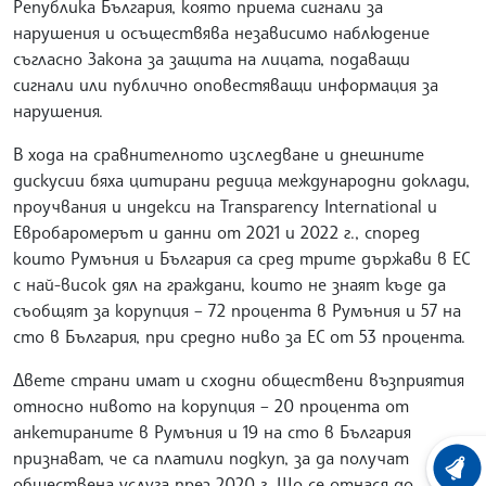
Република България, която приема сигнали за
нарушения и осъществява независимо наблюдение
съгласно Закона за защита на лицата, подаващи
сигнали или публично оповестяващи информация за
нарушения.
В хода на сравнителното изследване и днешните
дискусии бяха цитирани редица международни доклади,
проучвания и индекси на Transparency International и
Евробаромерът и данни от 2021 и 2022 г., според
които Румъния и България са сред трите държави в ЕС
с най-висок дял на граждани, които не знаят къде да
съобщят за корупция – 72 процента в Румъния и 57 на
сто в България, при средно ниво за ЕС от 53 процента.
Двете страни имат и сходни обществени възприятия
относно нивото на корупция – 20 процента от
анкетираните в Румъния и 19 на сто в България
признават, че са платили подкуп, за да получат
ХРОНО
обществена услуга през 2020 г. Що се отнася до