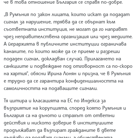
че в това отношение България се справя по-добре.
„В Румъния по закон лицата, които искат да подадат
сигнал за нарушение, трябва да се обърнат към
съответната институция, не могат да го направят
чрез неправителствена организация или чрез медиите.
А йерархията в публичните институции ограничава
каналите, по които може да се приеме и разреши
подаден сигнал, докладван случай. Прилагането на
санкциите и подвеждане под отговорност са по-скоро
на хартия“, обясни Ирина Лонян и призна, че в Румъния
е трудно да се гарантира конфиденциалността на
самоличността на подаващите сигнали.
Тя цитира и класацията на ЕС по Индекса за
възприятие на корупцията, според която Румъния и
България са на дъното и страхът от ответни
действия и ниското доверие в институциите
продължават да възпират гражданите в двете
държави да подават сигнали, а обществената