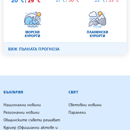
20 °C
29 °C
21 °C
30 °C
22 °C
33 °C
МОРСКИ
ПЛАНИНСКИ
КУРОРТИ
КУРОРТИ
ВИЖ ПЪЛНАТА ПРОГНОЗА
БЪЛГАРСКА ТЕЛЕГРАФНА АГЕНЦИЯ
БЪЛГАРИЯ
СВЯТ
Национални новини
Световни новини
Регионални новини
Паралели
Общинските съвети решават
Куриер (Официални актове и