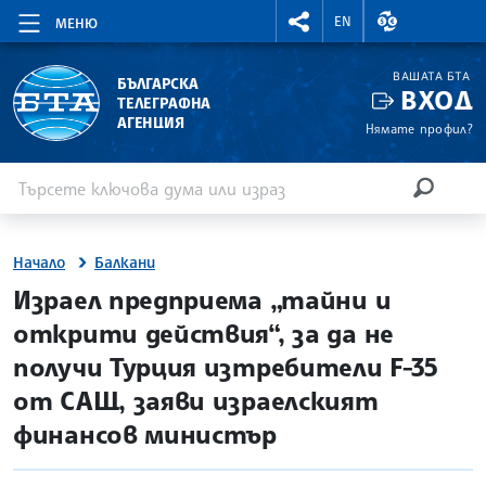
RIGHTMENU.SOCIAL
ВАЛУТНИ КУР
EN
МЕНЮ
ВАШАТА БТА
БЪЛГАРСКА
ВХОД
ТЕЛЕГРАФНА
АГЕНЦИЯ
Нямате профил?
Въведете ключова дума или израз
Търсене
ТЪРСЕН
Начало
Балкани
site.bta
Израел предприема „тайни и
открити действия“, за да не
получи Турция изтребители F-35
от САЩ, заяви израелският
финансов министър