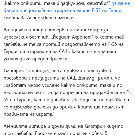
„както открити, така и задкулисни действия“,
за да не
бъдат предоставени изтребителите F-35 на Турция
,
съобщава Анадолската агенция.
Агенцията цитира интервю на министъра за
израелския вестник „Йедиот Ахронот“, в което той
заявява, че те са против предоставянето на F-35 на
Турция от страна на на САЩ, както и че полагат
усилия да го предотвратят.
Смотрич е съобщил, че са провели интензивни
преговори с президента на САЩ Доналд Тръмп и че
„работят много усилено както открито, така и по
неофициален път“, за да попречат на продажбата на F-
35 на Турция, като е добавил: „На Ердоган не трябва да
се позволява достъп до оръжия, които ще променят
правилата на играта.“
Агенцията цитира и други думи на Смотрич където
той заявява: „Ердоган е много опасен човек. В