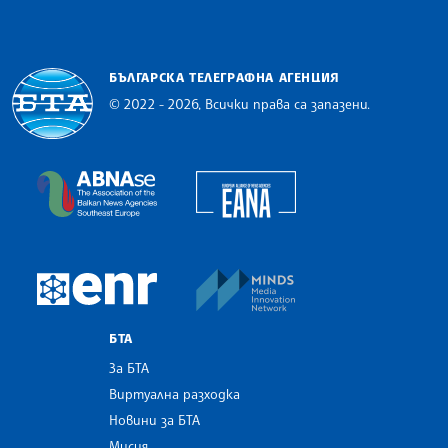
БЪЛГАРСКА ТЕЛЕГРАФНА АГЕНЦИЯ
© 2022 - 2026, Всички права са запазени.
Българска телеграфна агенция
European Alliance of N
The Assocoation of the Balkan News Agencies S
MINDS Media Innovatio
European Newsroom
БТА
За БТА
Виртуална разходка
Новини за БТА
Мисия