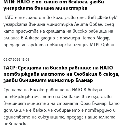
МТИ: НАТО е по-силно от всякога, заяви
унгарската външна министърка
НАТО е по-силно от всякога, заяви днес във „Фейсбук“
унгарската външна министърка Анита Орбан, след
като присъства на срещата на високо равнище на
алианса в Анкара заедно с премиера Петер Мадяр,
предаде унгарската новинарска агенция МТИ. Орбан
09.07.2026 15:08
ТАСР: Срещата на високо равнище на НАТО
потвърждава мястото на Словакия в съюза,
заяви външният министър Бланар
Срещата на високо равнище на НАТО в Анкара
потвърждава мястото на Словакия в съюза, заяви
външният министър на страната Юрай Бланар, като
допълни, че е важно, че събирането е потвърдило и
единството на съюзниците, предаде националната
новинарска