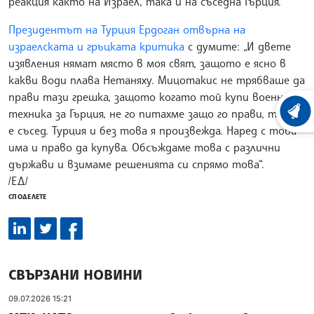
реакция както на Израел, така и на съседна Гърция.
Президентът на Турция Ердоган отвърна на
израелската и гръцката критика
с думите: „И двете
изявления нямат място в моя свят, защото е ясно в
какви води плава Нетаняху. Мицотакис не трябваше да
прави тази грешка, защото когато той купи военна
техника за Гърция, не го питахме защо го прави, той ни
ХРОНО
е съсед. Турция и без това я произвежда. Наред с това
има и право да купува. Обсъждаме това с различни
държави и взимаме решенията си спрямо това“.
/ЕД/
СПОДЕЛЕТЕ
СВЪРЗАНИ НОВИНИ
09.07.2026 15:21