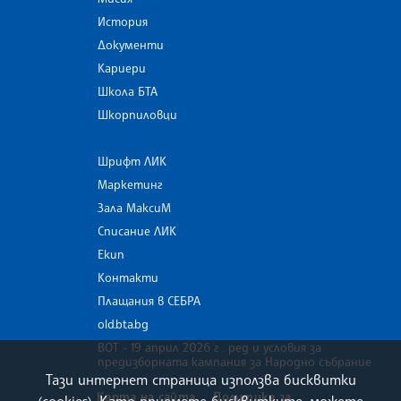
История
Документи
Кариери
Школа БТА
Шкорпиловци
Шрифт ЛИК
Маркетинг
Зала МаксиМ
Списание ЛИК
Екип
Контакти
Плащания в СЕБРА
old.bta.bg
ВОТ - 19 април 2026 г . ред и условия за
предизборната кампания за Народно събрание
Тази интернет страница използва бисквитки
Карта на сайта
Политика за