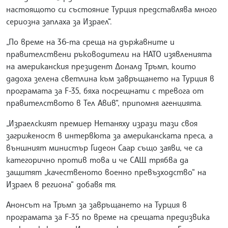
настоящото си състояние Турция представлява много
сериозна заплаха за Израел“.
„По време на 36-та среща на държавните и
правителствени ръководители на НАТО изявленията
на американския президент Доналд Тръмп, които
дадоха зелена светлина към завръщането на Турция в
програмата за F-35, бяха посрещнати с тревога от
правителството в Тел Авив“, припомня агенцията.
„Израелският премиер Нетаняху изрази тази своя
загриженост в интервюта за американската преса, а
външният министър Гидеон Саар също заяви, че са
категорично против това и че САЩ трябва да
защитят „качественото военно превъзходство“ на
Израел в региона“ добавя тя.
Анонсът на Тръмп за завръщането на Турция в
програмата за F-35 по време на срещата предизвика