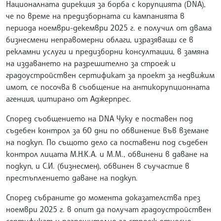
Националната дирекция за борба с корупцията (DNA),
че по време на предизборната си кампанията в
периода ноември-декември 2025 г. е получил от двама
бизнесмени неправомерни облаги, изразяващи се в
рекламни услуги и предизборни консултации, в замяна
на издаването на разрешително за строеж и
градоустройствен сертификат за проект за недвижим
имот, се посочва в съобщение на антикорупционната
агенция, цитирано от Аджерпрес.
Според съобщението на DNA Чуку е поставен под
съдебен контрол за 60 дни по обвинение във вземане
на подкуп. По същото дело са поставени под съдебен
контрол лицата М.Н.К.А. и М.М., обвинени в даване на
подкуп, и С.И. (бизнесмен), обвинен в съучастие в
престъплението даване на подкуп.
Според събраните до момента доказателства през
ноември 2025 г. в опит да получат градоустройствен
сертификат и разрешително за строеж относно