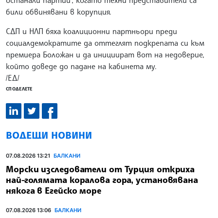
били обвинявани в корупция.
СДП и НЛП бяха коалиционни партньори преди
социалдемократите да оттеглят подкрепата си към
премиера Боложан и да инициират вот на недоверие,
който доведе до падане на кабинета му.
/ЕД/
СПОДЕЛЕТЕ
ВОДЕЩИ НОВИНИ
07.08.2026 13:21
БАЛКАНИ
Морски изследователи от Турция откриха
най-голямата коралова гора, установявана
някога в Егейско море
07.08.2026 13:06
БАЛКАНИ