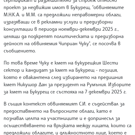
проект за недвижим имот в Букурещ, "обвиняемите
М.Н.К.А. и М.М. са предложили неправомерни облаги,
изразяващи се в рекламни услуги и предизборни
консултации в периода ноември-декември 2025 г.,
целящи да подкрепят политическата и предизборна
дейност на обвиняемия Чиприан Чуку", се посочва в
съобщението.
По това време Чуку е кмет на букурещкия Шести
сектор и кандидат за кмет на Букурещ - позиция,
която е овакантена след избирането на предишния
кмет Никушор Дан за президент на Румъния. Изборите
за кмет на Букурещ се състояха на 7 декември 2025 г.
В същия контекст обвиняемият С.И. е съдействал за
предоставянето на въпросните облаги, като е
познавал целта на участниците и е допринесъл за
осъществяването на връзката между лицата, които са
предложили облагите, и длъжностното лице, което е