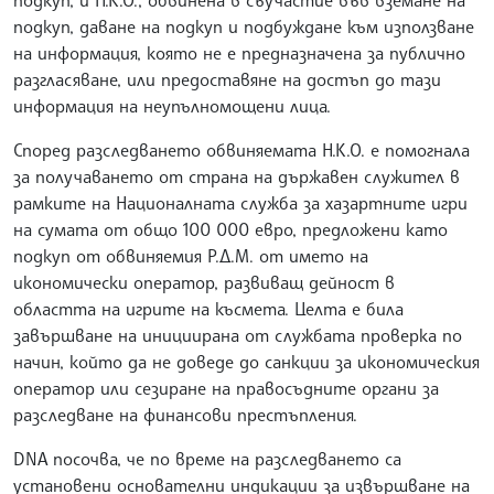
подкуп, даване на подкуп и подбуждане към използване
на информация, която не е предназначена за публично
разгласяване, или предоставяне на достъп до тази
информация на неупълномощени лица.
Според разследването обвиняемата Н.К.О. е помогнала
за получаването от страна на държавен служител в
рамките на Националната служба за хазартните игри
на сумата от общо 100 000 евро, предложени като
подкуп от обвиняемия Р.Д.М. от името на
икономически оператор, развиващ дейност в
областта на игрите на късмета. Целта е била
завършване на инициирана от службата проверка по
начин, който да не доведе до санкции за икономическия
оператор или сезиране на правосъдните органи за
разследване на финансови престъпления.
DNA посочва, че по време на разследването са
установени основателни индикации за извършване на