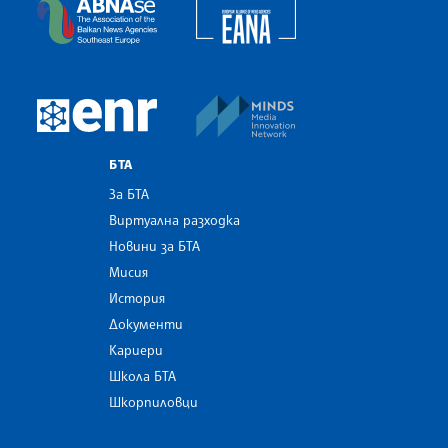
European Alliance of N
The Assocoation of the Balkan News Agencies S
MINDS Media Innovatio
European Newsroom
БТА
За БТА
Виртуална разходка
Новини за БТА
Мисия
История
Документи
Кариери
Школа БТА
Шкорпиловци