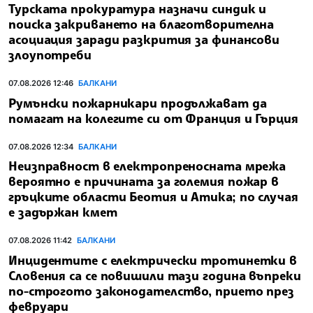
Турската прокуратура назначи синдик и
поиска закриването на благотворителна
асоциация заради разкрития за финансови
злоупотреби
07.08.2026 12:46
БАЛКАНИ
Румънски пожарникари продължават да
помагат на колегите си от Франция и Гърция
07.08.2026 12:34
БАЛКАНИ
Неизправност в електропреносната мрежа
вероятно е причината за големия пожар в
гръцките области Беотия и Атика; по случая
е задържан кмет
07.08.2026 11:42
БАЛКАНИ
Инцидентите с електрически тротинетки в
Словения са се повишили тази година въпреки
по-строгото законодателство, прието през
февруари