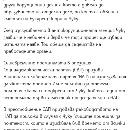
други корупционни деяния, което е довело до
образуването на отделно дело, по което е обвинен
кметът на Букурещ Чиприан Чуку.
След изслушването в антикорупционната агенция Чуку
заяви, че е невинен и вярва, че този процес ще извади
истината наяве. Той обеща да съдейства на
правосъдните органи.
Същевременно преминалата в опозиция
Социалдемократическа партия (СДП) призова
Национално-либералната партия (НЛП) на изпълзяващия
длъжността премиер Илие Боложан да оттегли
политическата си подкрепа към Чуку, който е един от
четиримата първи заместник-председатели на НЛП.
В прессъобщение СДП призовава ръководството на
НЛП да приложи в случая с Чуку "същите принципи за
почтеност, които е изисквала във времето от всички
останали партии", когато техни представители са