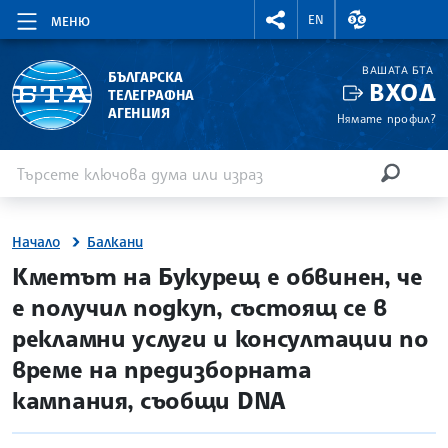
RIGHTMENU.SOCIAL
ВАЛУТНИ КУР
EN
МЕНЮ
ВАШАТА БТА
БЪЛГАРСКА
ВХОД
ТЕЛЕГРАФНА
АГЕНЦИЯ
Нямате профил?
Въведете ключова дума или израз
Търсене
ТЪРСЕН
Начало
Балкани
site.bta
Кметът на Букурещ е обвинен, че
е получил подкуп, състоящ се в
рекламни услуги и консултации по
време на предизборната
кампания, съобщи DNA