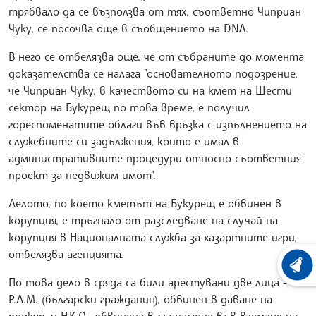
трябвало да се възползва от тях, съответно Чиприан
Чуку, се посочва още в съобщението на DNA.
В него се отбелязва още, че от събраните до момента
доказателства се налага "основателното подозрение,
че Чиприан Чуку, в качеството си на кмет на Шести
сектор на Букурещ по това време, е получил
гореспоменатите облаги във връзка с изпълнението на
служебните си задължения, които е имал в
административните процедури относно съответния
проект за недвижим имот".
Делото, по което кметът на Букурещ е обвинен в
корупция, е тръгнало от разследване на случай на
корупция в Националната служба за хазартните игри,
отбелязва агенцията.
ХРОНО
По това дело в сряда са били арестувани две лица -
Р.Д.М. (български гражданин), обвинен в даване на
подкуп, и Н.К.О., обвинена в съучастие във вземане на