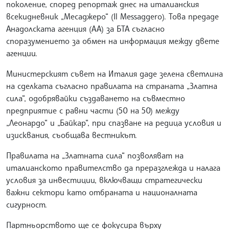
поколение, според репортаж днес на италианския
всекидневник „Месаджеро“ (Il Messaggero). Това предаде
Анадолската агенция (АА) за БТА съгласно
споразумението за обмен на информация между двете
агенции.
Министерският съвет на Италия даде зелена светлина
на сделката съгласно правилата на страната „Златна
сила“, одобрявайки създаването на съвместно
предприятие с равни части (50 на 50) между
„Леонардо“ и „Байкар“, при спазване на редица условия и
изисквания, съобщава вестникът.
Правилата на „Златната сила“ позволяват на
италианското правителство да преразглежда и налага
условия за инвестиции, включващи стратегически
важни сектори като отбраната и националната
сигурност.
Партньорството ще се фокусира върху