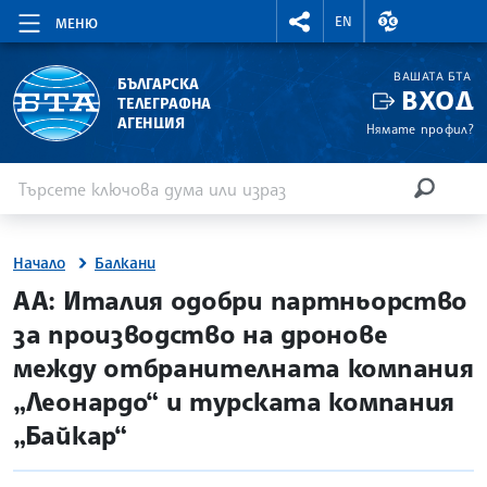
RIGHTMENU.SOCIAL
ВАЛУТНИ КУР
EN
МЕНЮ
ВАШАТА БТА
БЪЛГАРСКА
ВХОД
ТЕЛЕГРАФНА
АГЕНЦИЯ
Нямате профил?
Въведете ключова дума или израз
Търсене
ТЪРСЕН
Начало
Балкани
site.bta
АА: Италия одобри партньорство
за производство на дронове
между отбранителната компания
„Леонардо“ и турската компания
„Байкар“