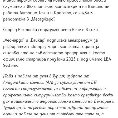
служители, включително министърът на външните
работи Антонио Таяни и Кросето, се казва в
репортажа в „Месаджеро“.
Според вестника споразумението вече е в сила.
„Леонардо“ и „Байкар“ подписаха меморандум за
разбирателство през март миналата година за
създаването на съвместното предприятие, което
официално стартира през юни 2025 г. под името LBA
Systems.
(Това е новина от деня в Турция, избрана от
Анадолската агенция (АА) за публикуване от БТА
съгласно споразумението за обмен на информация и
професионално сътрудничество, което предвижда всеки
ден националните информационни агенции на България и
Турция да си разменят директно избрана от другата
агенция новина на деня от съответната страна, а