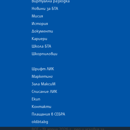
Виртуална разходка
Новини за БТА
Мисия
История
Документи
Кариери
Школа БТА
Шкорпиловци
Шрифт ЛИК
Маркетинг
Зала МаксиМ
Списание ЛИК
Екип
Контакти
Плащания в СЕБРА
old.bta.bg
ВОТ - 19 април 2026 г . ред и условия за