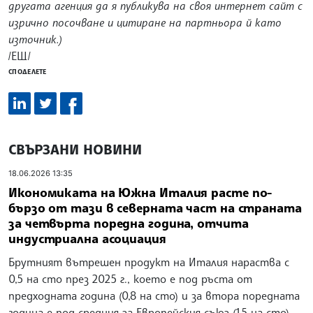
другата агенция да я публикува на своя интернет сайт с
изрично посочване и цитиране на партньора й като
източник.)
/ЕЩ/
СПОДЕЛЕТЕ
СВЪРЗАНИ НОВИНИ
18.06.2026 13:35
Икономиката на Южна Италия расте по-
бързо от тази в северната част на страната
за четвърта поредна година, отчита
индустриална асоциация
Брутният вътрешен продукт на Италия нараства с
0,5 на сто през 2025 г., което е под ръста от
предходната година (0,8 на сто) и за втора поредната
година е под средния за Европейския съюз (1,5 на сто).