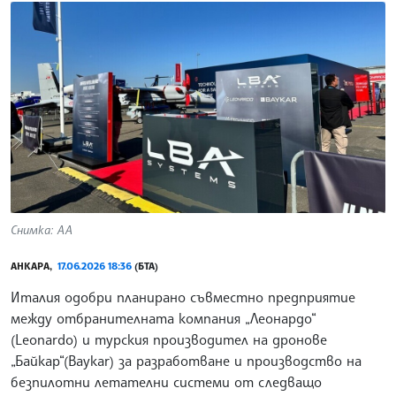
Снимка: АА
АНКАРА,
17.06.2026 18:36
(БТА)
Италия одобри планирано съвместно предприятие
между отбранителната компания „Леонардо“
(Leonardo) и турския производител на дронове
„Байкар“(Baykar) за разработване и производство на
безпилотни летателни системи от следващо