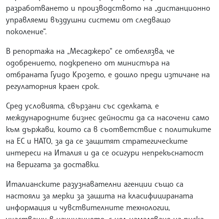
разработването и производството на „дистанционно
управляеми въздушни системи от следващо
поколение“.
В репортажа на „Месаджеро“ се отбелязва, че
одобрението, подкрепено от министъра на
отбраната Гуидо Крозето, е дошло преди изтичане на
регулаторния краен срок.
Сред условията, свързани със сделката, е
международните бизнес дейности да са насочени само
към държави, които са в съответствие с политиките
на ЕС и НАТО, за да се защитят стратегическите
интереси на Италия и да се осигури непрекъснатост
на веригата за доставки.
Италианските разузнавателни агенции също са
настояли за мерки за защита на класифицираната
информация и чувствителните технологии,
участващи в начинанието, с цел намаляване на риска