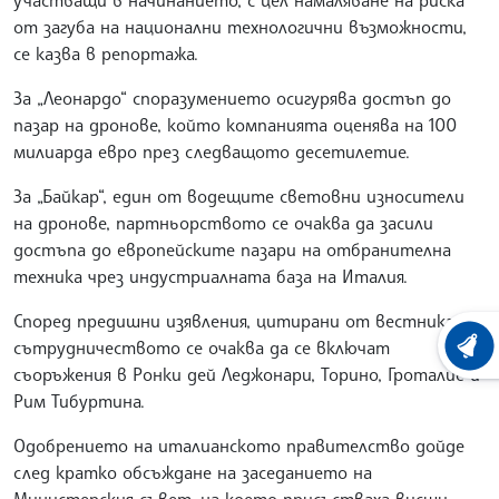
от загуба на национални технологични възможности,
се казва в репортажа.
За „Леонардо“ споразумението осигурява достъп до
пазар на дронове, който компанията оценява на 100
милиарда евро през следващото десетилетие.
За „Байкар“, един от водещите световни износители
на дронове, партньорството се очаква да засили
достъпа до европейските пазари на отбранителна
техника чрез индустриалната база на Италия.
Според предишни изявления, цитирани от вестника, в
сътрудничеството се очаква да се включат
ХРОНО
съоръжения в Ронки дей Леджонари, Торино, Гроталие и
Рим Тибуртина.
Одобрението на италианското правителство дойде
след кратко обсъждане на заседанието на
Министерския съвет, на което присъстваха висши