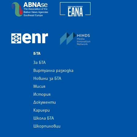
European Alliance of N
The Assocoation of the Balkan News Agencies S
MINDS Media Innovatio
European Newsroom
БТА
За БТА
Виртуална разходка
Новини за БТА
Мисия
История
Документи
Кариери
Школа БТА
Шкорпиловци