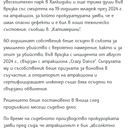
увеселителен парк в Халкидики и още трима души във
връзка със смъртта на 19-годишен младеж през 2024 г.
на атракцион, за който прокуратурата заяви, че е
имал опасни дефекти и е бил в лошо техническо
състояние, съобщи в. „Катимерини“.
60-годишният собственик беше осъден в събота за
умишлено убийство с вероятно намерение, както и за
опит за убийство, във връзка с инцидента от август
2024 г., свързан с атракциона „Crazy Dance“. Съпругата
му и съсобственик беше призната за виновна в
съучастие, а операторът на атракциона и
сертифициращият инженер също бяха осъдени по
свързани обвинения.
Решението беше постановено в Яница след
продължило месеци съдебно дело.
По време на съдебното производство прокурорката
заяви пред съда, че атракционът е бил „абсолютно