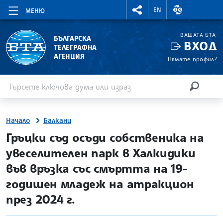
RIGHTMENU.SOCIAL
ВАЛУТНИ КУР
EN
МЕНЮ
ВАШАТА БТА
БЪЛГАРСКА
ВХОД
ТЕЛЕГРАФНА
АГЕНЦИЯ
Нямате профил?
Въведете ключова дума или израз
Търсене
ТЪРСЕН
Начало
Балкани
site.bta
Гръцки съд осъди собственика на
увеселителен парк в Халкидики
във връзка със смъртта на 19-
годишен младеж на атракцион
през 2024 г.