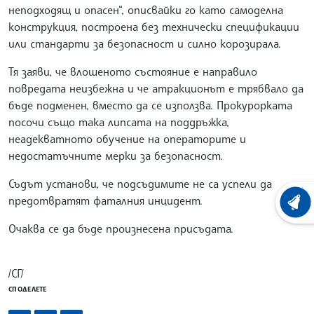
неподходящ и опасен“, описвайки го като самоделна
конструкция, построена без технически спецификации
или стандарти за безопасност и силно корозирала.
Тя заяви, че влошеното състояние е направило
повредата неизбежна и че атракционът е трябвало да
бъде подменен, вместо да се използва. Прокурорката
посочи също така липсата на поддръжка,
неадекватното обучение на операторите и
недостатъчните мерки за безопасност.
Съдът установи, че подсъдимите не са успели да
предотвратят фаталния инцидент.
ХРОНО
Очаква се да бъде произнесена присъдата.
/СГ/
СПОДЕЛЕТЕ