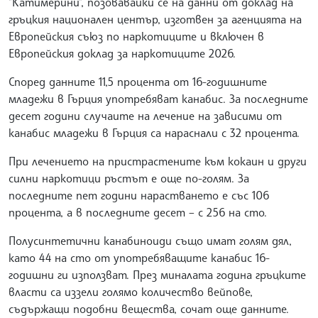
"Катимерини", позовавайки се на данни от доклад на
гръцкия национален център, изготвен за агенцията на
Европейския съюз по наркотиците и включен в
Европейския доклад за наркотиците 2026.
Според данните 11,5 процента от 16-годишните
младежи в Гърция употребяват канабис. За последните
десет години случаите на лечение на зависими от
канабис младежи в Гърция са нараснали с 32 процента.
При лечението на пристрастените към кокаин и други
силни наркотици ръстът е още по-голям. За
последните пет години нарастването е със 106
процента, а в последните десет – с 256 на сто.
Полусинтетични канабиноиди също имат голям дял,
като 44 на сто от употребяващите канабис 16-
годишни ги използват. През миналата година гръцките
власти са иззели голямо количество вейпове,
съдържащи подобни вещества, сочат още данните.