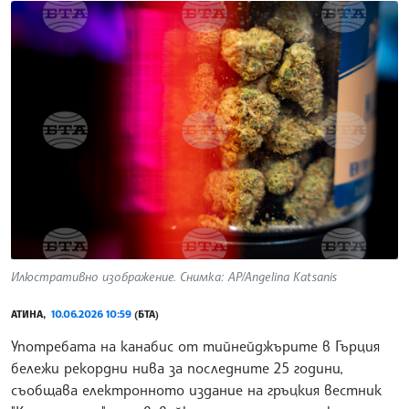
Илюстративно изображение. Снимка: AP/Angelina Katsanis
АТИНА,
10.06.2026 10:59
(БТА)
Употребата на канабис от тийнейджърите в Гърция
бележи рекордни нива за последните 25 години,
съобщава електронното издание на гръцкия вестник