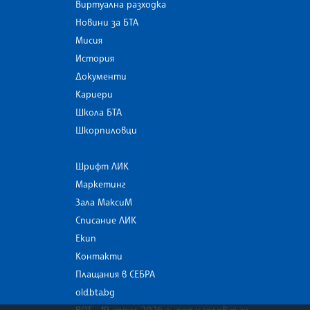
Виртуална разходка
Новини за БТА
Мисия
История
Документи
Кариери
Школа БТА
Шкорпиловци
Шрифт ЛИК
Маркетинг
Зала МаксиМ
Списание ЛИК
Екип
Контакти
Плащания в СЕБРА
old.bta.bg
ВОТ - 19 април 2026 г . ред и условия за