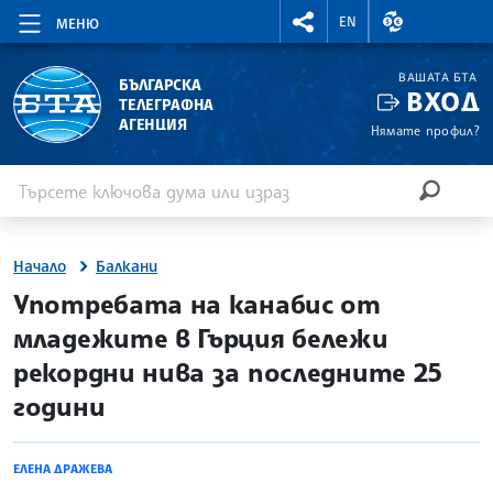
RIGHTMENU.SOCIAL
ВАЛУТНИ КУР
EN
МЕНЮ
ВАШАТА БТА
БЪЛГАРСКА
ВХОД
ТЕЛЕГРАФНА
АГЕНЦИЯ
Нямате профил?
Въведете ключова дума или израз
Търсене
ТЪРСЕН
Начало
Балкани
site.bta
Употребата на канабис от
младежите в Гърция бележи
рекордни нива за последните 25
години
ЕЛЕНА ДРАЖЕВА