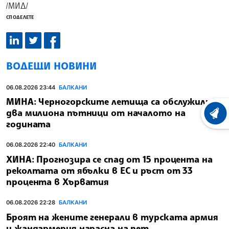
/МИД/
СПОДЕЛЕТЕ
ВОДЕЩИ НОВИНИ
06.08.2026 23:44
БАЛКАНИ
МИНА: Черногорските летища са обслужили
два милиона пътници от началото на
ХРОНО
годината
06.08.2026 22:40
БАЛКАНИ
ХИНА: Прогнозира се спад от 15 процента на
реколтата от ябълки в ЕС и ръст от 33
процента в Хърватия
06.08.2026 22:28
БАЛКАНИ
Броят на жените генерали в турската армия
и жандармерия нарасна на пет