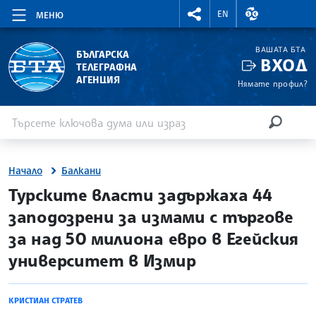
RIGHTMENU.SOCIAL
ВАЛУТНИ КУР
EN
МЕНЮ
ВАШАТА БТА
БЪЛГАРСКА
ВХОД
ТЕЛЕГРАФНА
АГЕНЦИЯ
Нямате профил?
Въведете ключова дума или израз
Търсене
ТЪРСЕН
Начало
Балкани
site.bta
Турските власти задържаха 44
заподозрени за измами с търгове
за над 50 милиона евро в Егейския
университет в Измир
КРИСТИАН СТРАТЕВ