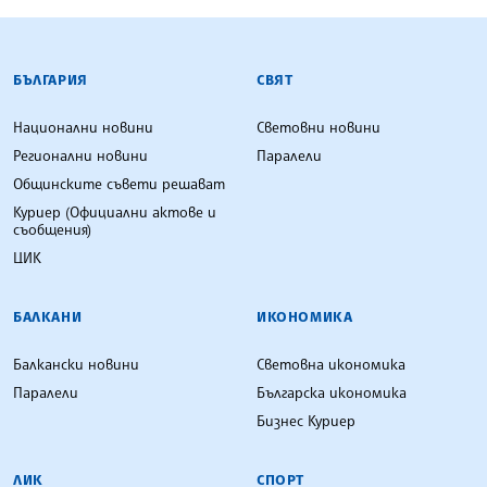
БЪЛГАРСКА ТЕЛЕГРАФНА АГЕНЦИЯ
БЪЛГАРИЯ
СВЯТ
Национални новини
Световни новини
Регионални новини
Паралели
Общинските съвети решават
Куриер (Официални актове и
съобщения)
ЦИК
БАЛКАНИ
ИКОНОМИКА
Балкански новини
Световна икономика
Паралели
Българска икономика
Бизнес Куриер
ЛИК
СПОРТ