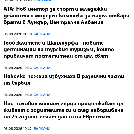
05.08.2026 22:44
БАЛКАНИ
АТА: Нов център за спорт и младежки
дейности с модерен комплекс за падел отваря
врати в Лундър, Централна Албания
05.08.2026 20:10
БАЛКАНИ
Гьобеклитепе и Шанлъурфа - новите
дестинации на турския туризъм, които
привличат постетители от цял свят
05.08.2026 19:53
БАЛКАНИ
Няколко пожара избухнаха в различни части
на Сърбия
05.08.2026 19:50
БАЛКАНИ
Над половин милион гърци продължават да
живеят с родителите си и след навършване
на 25 години, сочат данни на Евростат
05.08.2026 19:47
БАЛКАНИ