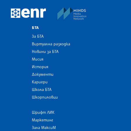
MINDS Media Innovatio
European Newsroom
БТА
За БТА
Виртуална разходка
Новини за БТА
Мисия
История
Документи
Кариери
Школа БТА
Шкорпиловци
Шрифт ЛИК
Маркетинг
Зала МаксиМ