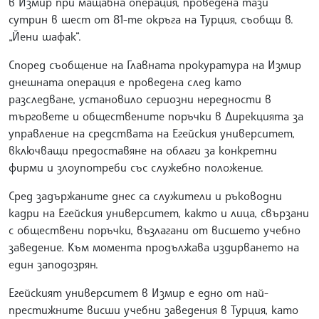
в Измир при мащабна операция, проведена тази
сутрин в шест от 81-те окръга на Турция, съобщи в.
„Йени шафак“.
Според съобщение на Главната прокуратура на Измир
днешната операция е проведена след като
разследване, установило сериозни нередности в
търговете и обществените поръчки в Дирекцията за
управление на средствата на Егейския университет,
включващи предоставяне на облаги за конкретни
фирми и злоупотреби със служебно положение.
Сред задържаните днес са служители и ръководни
кадри на Егейския университет, както и лица, свързани
с обществени поръчки, възлагани от висшето учебно
заведение. Към момента продължава издирването на
един заподозрян.
Егейският университет в Измир е едно от най-
престижните висши учебни заведения в Турция, като