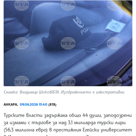
Снимка: Владимир Шоков/БТА. Изображението е илюстративно.
АНКАРА,
09.06.2026 13:40
(БТА)
Турските власти задържаха общо 44 души, заподозрени
за измами с търгове за над 3,1 милиарда турски лири
(56,3 милиона евро) в престижния Егейски университет