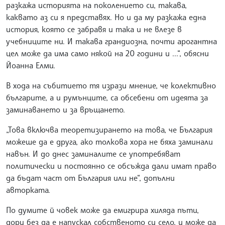
разкажа историята на поколението си, такава,
каквато аз си я представях. Но и да му разкажа една
история, която се забравя и така и не влезе в
учебниците ни. И такава грандиозна, почти арогантна
цел може да има само някой на 20 години и ...“, обясни
Йоанна Елми.
В хода на събитието тя изрази мнение, че колективно
българите, а и румънците, са обсебени от идеята за
заминаването и за връщането.
„Това включва теоретизирането на това, че България
можеше да е друга, ако толкова хора не бяха заминали
навън. И до днес заминалите се употребяват
политически и постоянно се обсъжда дали имат право
да бъдат част от България или не“, допълни
авторката.
По думите й човек може да емигрира хиляда пъти,
дори без да е напускал собственото си село, и може да