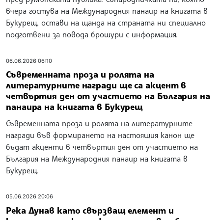
Международния панаир на книгата „Букфест“ в
Букурещ. Той обхваща периода от 1933 до 1949 г.
07.06.2026 08:00
С три събития ще бъде отбелязано
българското участие в последния ден от
Международния панаир на книгата в Букурещ
Българското участие на Международния панаир на
книгата „Букфест“ в Букурещ днес ще бъде отбелязано
с три събития.
06.06.2026 19:36
Писателите, наградите и литературата
като рентген на обществото бяха акцент в
четвъртия ден от Международния панаир на
книгата в Букурещ
Писателите и наградите и литературата като
рентген на обществото бяха акценти в четвъртия