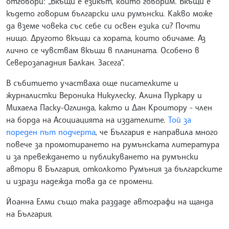
отговори: „Вкъщи е езикът, който говорим. Вкъщи е
където говорим български или румънски. Какво може
да вземе човека със себе си освен езика си? Почти
нищо. Другото вкъщи са хората, които обичаме. Аз
лично се чувствам вкъщи в планината. Особено в
Северозападния Балкан. Засега“.
В събитието участваха още писателките и
журналистки Вероника Никулеску, Алина Пуркару и
Михаела Паску-Оглинда, както и Дан Кроитору - член
на борда на Асоциацията на издателите.
Той за
пореден път подчерта
, че България е направила много
повече за промотирането на румънската литература
и за превеждането и публикуването на румънски
автори в България, отколкото Румъния за българските
и изрази надежда това да се промени.
Йоанна Елми също така раздаде автографи на щанда
на България.