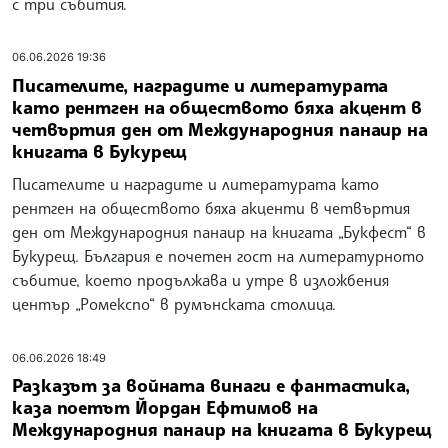
07.06.2026 20:16
Литературна прическа – немски фризьор
подстригва безплатно всеки, който му чете
откъс от любима книга
Немският професионален стилист и артист Дани
Бойербах подстригва и боядисва безплатно всеки,
който му прочете откъс от любима книга. Мъжът,
който е родом от Мюнхен, гостува на Международния
панаир на книгата „Букфест“ в Букурещ и изненада
публиката с проекта си.
07.06.2026 18:12
Книги от български автори са били сред най-
продаваните на тазгодишното издание на
Международния панаир на книгата в Букурещ
Книги от български автори са били сред най-
продаваните на тазгодишното издание на