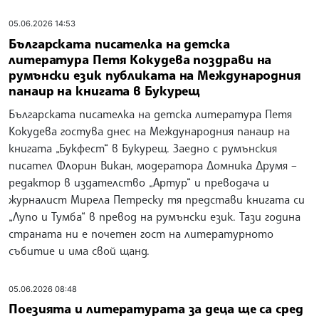
06.06.2026 17:36
Всяко поколение изживява своята илюзия за
свобода, каза писателката Елена Алексиева на
Международния панаир на книгата в Букурещ
Всяко поколение изживява своята илюзия за свобода,
каза писателката Елена Алексиева на Международния
панаир на книгата „Букфест“ в Букурещ. Днес тя
представи пред публиката романа си „Вулкан“ в превод
на румънски език.
06.06.2026 12:22
На щанда на България на панаира на книгата
в Букурещ се набират румънски книги; те ще
бъдат дарени на Университетската
библиотека в София
Румънски книги набират на щанда на България на
Международния панаир на книгата "Букфест" в
Букурещ. Те ще бъдат дарени на Университетската