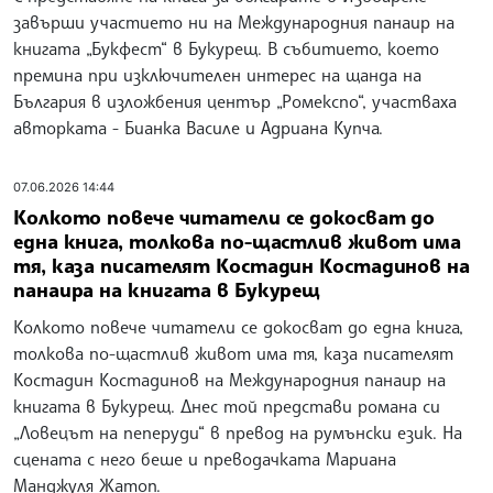
СВЪРЗАНИ НОВИНИ
12.06.2026 15:45
Културният диалог между България и
Румъния преживява красива еволюция, каза
българският писател Иван Станков в
интервю за румънско списание
Културният диалог между България и Румъния