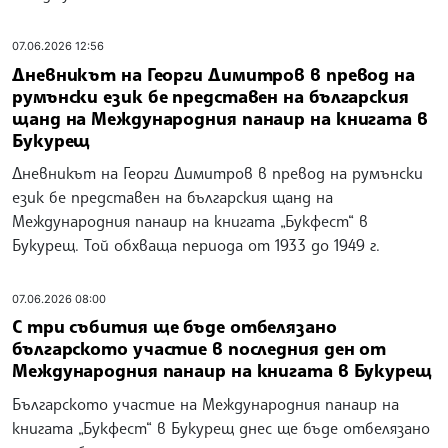
преживява красива еволюция, споделя българският
писател, литературен критик, университетски
преподавател и преводач на Мирча Картареску на
български език Иван Станков в интервю за
румънското списание
11.06.2026 16:40
Българската и румънската литература са
във възход, оживени от ново самочувствие,
каза Георги Господинов в интервю за
румънско списание
За мен и за моето поколение румънската поезия беше
едно от четивата, които ни дадоха смелост и
увереност, коментира Георги Господинов в интервю за
румънското списание „Културен наблюдател“. Той
допълва, че и България продължава да има силна поезия
и