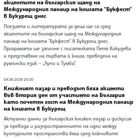
библиотека "Св. Климент Охридски" в София.
06.06.2026 09:21
Седем детайла от България, които звучат
като от детска книга представи
писателката Петя Кокудева на панаира на
книгата в Букурещ
Седем детайла от България, които звучат като от
детска книга представи писателката Петя Кокудева
пред румънската публика. Сънародничката ни, която
вчера гостува на Международния панаир на книгата в
Букурещ, остави на щанда на страната ни специално
подготвени за повода брошури с информация.
06.06.2026 06:10
Съвременната проза и ролята на
литературните награди ще са акцент в
четвъртия ден от участието на България на