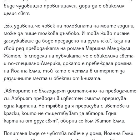
бъде чудовищно провинциален, дори да е обиколил
целия свят.
„Бях удивена, че човек на половината на моите години,
може да пише толкова дълбоко. И това живо писане
заслужаваше да бъде предадено на румънски“, каза на
свой ред преводачката на романа Мариана Манджуля
Жатоп. Тя сподели на публиката, че е обиколила света
и по-специално Америка, докато е превеждала романа
на Йоанна Елми, тъй като е четяла в интернет за
различните места и обекти от книгата.
„Авторите не благодарят достатъчно на преводачите
си. Добрият преводач в известен смисъл прерисува
една картина. Но трябва да я прерисува с цветове и
краски, които не съществуват за автора. Една
картина от друг свят“, обърна се към Жатоп Елми.
Попитана къде се чувства повече у дома, Йоанна Елми