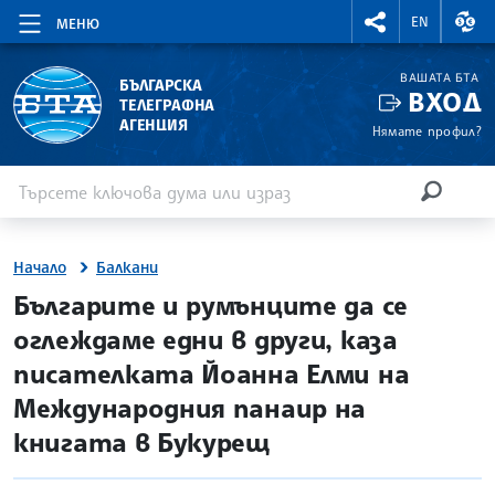
RIGHTMENU.SOCI
ВАЛ
EN
МЕНЮ
ВАШАТА БТА
БЪЛГАРСКА
ВХОД
ТЕЛЕГРАФНА
АГЕНЦИЯ
Нямате профил?
Въведете ключова дума или израз
Търсене
ТЪРСЕН
Начало
Балкани
site.bta
Българите и румънците да се
оглеждаме едни в други, каза
писателката Йоанна Елми на
Международния панаир на
книгата в Букурещ