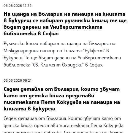
една книга, толкова по-щастлив живот има
тя, каза писателят Костадин Костадинов на
панаира на книгата в Букурещ
Колкото повече читатели се докосват до една книга,
толкова по-щастлив живот има тя, каза писателят
Костадин Костадинов на Международния панаир на
книгата в Букурещ. Днес той представи романа си
„Ловецът на пеперуди“ в превод на румънски език. На
сцената с него беше и преводачката Мариана
Манджуля Жатоп.
07.06.2026 12:56
Дневникът на Георги Димитров в превод на
румънски език бе представен на българския
щанд на Международния панаир на книгата в
Букурещ
Дневникът на Георги Димитров в превод на румънски
език бе представен на българския щанд на