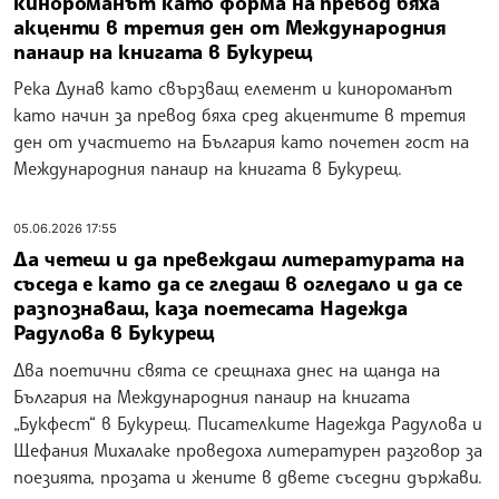
ден от Международния панаир на книгата „Букфест“ в
Букурещ. България е почетен гост на литературното
събитие, което продължава и утре в изложбения
център „Ромекспо“ в румънската столица.
06.06.2026 18:49
Разказът за войната винаги е фантастика,
каза поетът Йордан Ефтимов на
Международния панаир на книгата в Букурещ
Разказът за войната винаги е фантастика, каза
поетът Йордан Ефтимов на Международния панаир на
книгата в Букурещ и допълни, че в наши дни тази
фантастика минава и през компютърните игри. Той
представи стихосбирката си „Преди да измият
кръвта“ в превод на румънски език. В събитието
участваше и преводачката Ливия Нистор.