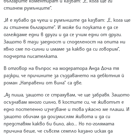
българите коментират и казват: „Е, кога ще ги
стигнем румънците“.
„И е хубаво да чуеш и румънците да казват: „Е, кога ще
ги стигнем българите“. И може би поуката е да се
оглеждаме едни в други и да се учим едни от други.
Защото в тази заедност и споделеност на опита ни
явно сме по-силни и имаме за какво да си говорим“,
подчерта писателката.
В отговор на въпрос на модератора Анда Доча тя
разкри, че причините за създаването на дебютния й
роман „Направени от вина“ са две.
„Аз пиша, защото се страхувам, че ще забравя. Защото
осъзнавам много силно, в костите си, че животът е
едно постепенно изчезване и това ужасно ме плаши. И
защото обичам да доизмислям живота и да си
представям какво би било, ако... Но по-голямата
причина беше, че съвсем семпло казано исках да