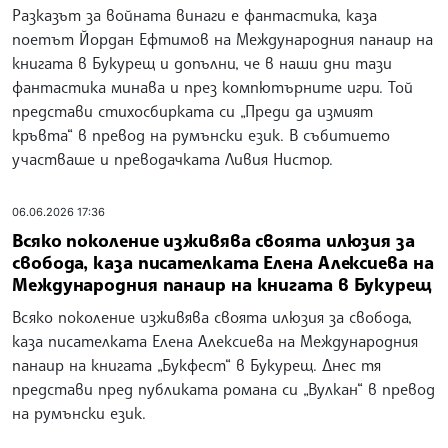
Международния панаир на книгата „Букфест“ в
Букурещ, съобщиха за БТА организаторите. Страната
ни бе почетен гост на най-голямото литературно
събитие в румънската столица, което приключи днес.
07.06.2026 17:24
С книга за българите в Извоареле и с домашна
баница завърши участието на България на
Международния панаир на книгата в Букурещ
С представяне на книга за българите в Извоареле
завърши участието ни на Международния панаир на
книгата „Букфест“ в Букурещ. В събитието, което
премина при изключителен интерес на щанда на
България в изложбения център „Ромекспо“, участваха
авторката - Бианка Василе и Адриана Купча.
07.06.2026 14:44
Колкото повече читатели се докосват до