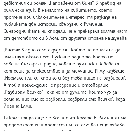
дебютния си роман „Направени от вина“ в превод на
румънски език. В началото на събитието, което
протече при изключителен интерес, тя разказа на
публиката две истории, свързани с Румъния.
Сънародничката ни сподели, че е прекарала голяма част
от детството си в Лом, от другата страна на Дунава.
„Растях в едно село с дядо ми, който не понасяше да
няма шум около него. Пускаше радиото, което не
ловеше български радиа, ловеше румънски. А баба ми
копнееше за спокойствие и за мълчание. И му казваше:
„Нормален ли си, спри го и без това нищо не разбираш“.
А той я поглеждаше с презрение и отговаряше:
„Разбирам всичко“. Така че от думите, които чух за
романа, ние сме се разбрали, разбрали сме всичко“, каза
Йоанна Елми.
Тя коментира още, че всеки път, когато в Румъния има
продемократичен протест или се случва нещо хубаво,