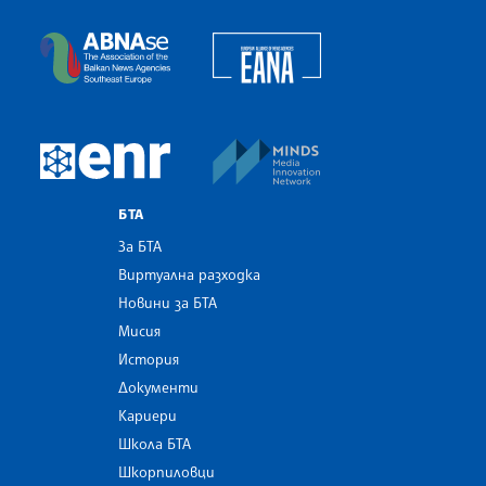
Българска телеграфна агенция
European Alliance of N
The Assocoation of the Balkan News Agencies S
MINDS Media Innovatio
European Newsroom
БТА
За БТА
Виртуална разходка
Новини за БТА
Мисия
История
Документи
Кариери
Школа БТА
Шкорпиловци