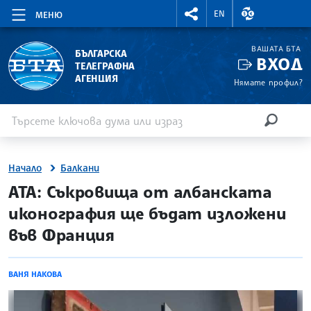
RIGHTMENU.SOCIAL
ВАЛУТНИ КУР
EN
МЕНЮ
ВАШАТА БТА
БЪЛГАРСКА
ВХОД
ТЕЛЕГРАФНА
АГЕНЦИЯ
Нямате профил?
Въведете ключова дума или израз
Търсене
ТЪРСЕН
Начало
Балкани
site.bta
АТА: Съкровища от албанската
иконография ще бъдат изложени
във Франция
ВАНЯ НАКОВА