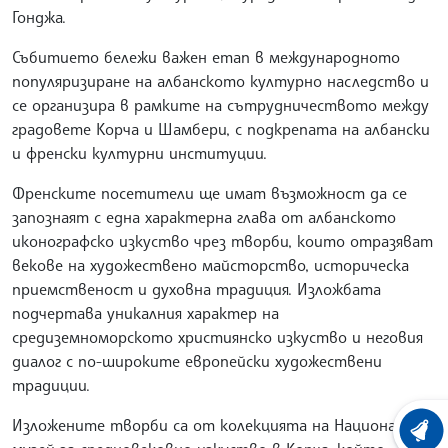
Гонджа.
Събитието бележи важен етап в международното
популяризиране на албанското културно наследство и
се организира в рамките на сътрудничеството между
градовете Корча и Шамбери, с подкрепата на албански
и френски културни институции.
Френските посетители ще имат възможност да се
запознаят с една характерна глава от албанското
иконографско изкуство чрез творби, които отразяват
векове на художествено майсторство, историческа
приемственост и духовна традиция. Изложбата
подчертава уникалния характер на
средиземноморското християнско изкуство и неговия
диалог с по-широките европейски художествени
традиции.
Изложените творби са от колекцията на Националния
ХРОНО