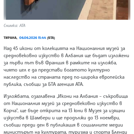
Снимка: АТА
ТИРАНА,
06.06.2026 15:44
(БТА)
Над 45 икони от колекцията на Националния музей за
средновековно изкуство в Албания ще бъдат изложени
за първи път във Франция в рамките на изложба,
чиято цел е да представи богатото културно
наследство на страната пред по-широка европейска
публика, съобщи за БТА агенция АТА.
Изложбата, озаглавена „Икони на Албания – съкровища
от Националния музей за средновековно изкуство в
Корча“, ще бъде открита на 13 юни в Музея за изящни
изкуства в Шамбери и ще продължи до 13 ноември,
съобщи преди ден в публикация в социалните медии
министърът на културата, туризма и спорта Бленди