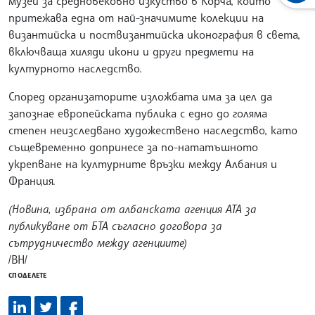
музей за средновековно изкуство в Корча, който
притежава една от най-значимите колекции на
византийска и поствизантийска иконография в света,
включваща хиляди икони и други предмети на
културното наследство.
Според организаторите изложбата има за цел да
запознае европейската публика с едно до голяма
степен неизследвано художествено наследство, като
същевременно допринесе за по-нататъшното
укрепване на културните връзки между Албания и
Франция.
(Новина, избрана от албанската агенция АТА за
публикуване от БТА съгласно договора за
сътрудничество между агенциите)
/ВН/
СПОДЕЛЕТЕ