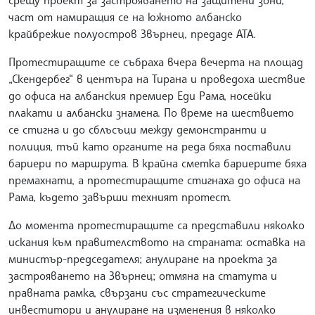
част от намиращия се на южното албанско
крайбрежие полуостров Звърнец, предаде АТА.
Протестиращите се събраха вчера вечерта на площад
„Скендербег“ в центъра на Тирана и проведоха шествие
до офиса на албанския премиер Еди Рама, носейки
плакати и албански знамена. По време на шествието
се стигна и до сблъсъци между демонстранти и
полиция, тъй като органите на реда бяха поставили
бариери по маршрута. В крайна сметка бариерите бяха
премахнати, а протестиращите стигнаха до офиса на
Рама, където завърши техният протест.
До момента протестиращите са представили няколко
искания към правителството на страната: оставка на
министър-председателя; анулиране на проекта за
застрояването на Звърнец; отмяна на статута и
правната рамка, свързани със стратегическите
инвеститори и анулиране на изменения в няколко