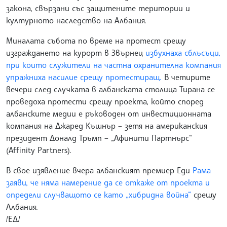
закона, свързани със защитените територии и
културното наследство на Албания.
Миналата събота по време на протест срещу
изграждането на курорт в Звърнец
избухнаха сблъсъци,
при които служители на частна охранителна компания
упражниха насилие срещу протестиращ.
В четирите
вечери след случката в албанската столица Тирана се
проведоха протести срещу проекта, който според
албанските медии е ръководен от инвестиционната
компания на Джаред Къшнър – зетя на американския
президент Доналд Тръмп – „Афинити Партнърс“
(Affinity Partners).
В свое изявление вчера албанският премиер Еди
Рама
заяви, че няма намерение да се откаже от проекта и
определи случващото се като „хибридна война“
срещу
Албания.
/ЕД/