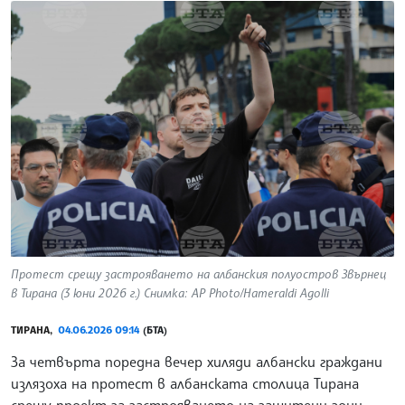
Протест срещу застрояването на албанския полуостров Звърнец
в Тирана (3 юни 2026 г.) Снимка: AP Photo/Hameraldi Agolli
ТИРАНА,
04.06.2026 09:14
(БТА)
За четвърта поредна вечер хиляди албански граждани
излязоха на протест в албанската столица Тирана
срещу проект за застрояването на защитени зони,