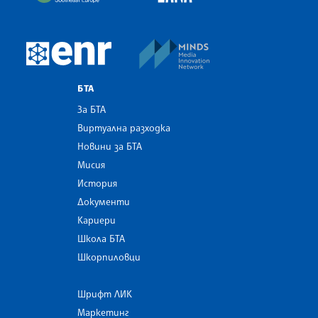
MINDS Media Innovatio
European Newsroom
БТА
За БТА
Виртуална разходка
Новини за БТА
Мисия
История
Документи
Кариери
Школа БТА
Шкорпиловци
Шрифт ЛИК
Маркетинг