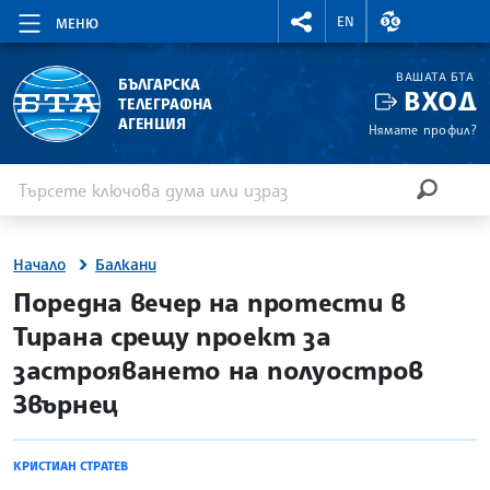
RIGHTMENU.SOCIAL
ВАЛУТНИ КУР
EN
МЕНЮ
ВАШАТА БТА
БЪЛГАРСКА
ВХОД
ТЕЛЕГРАФНА
АГЕНЦИЯ
Нямате профил?
Въведете ключова дума или израз
Търсене
ТЪРСЕН
Начало
Балкани
site.bta
Поредна вечер на протести в
Тирана срещу проект за
застрояването на полуостров
Звърнец
КРИСТИАН СТРАТЕВ