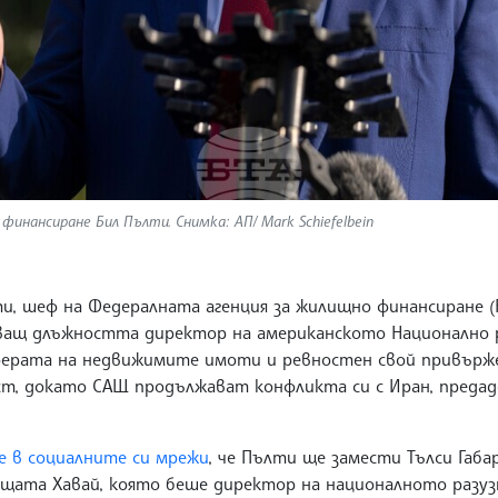
инансиране Бил Пълти. Снимка: АП/ Mark Schiefelbein
, шеф на Федералната агенция за жилищно финансиране (F
няващ длъжността директор на американското Национално р
сферата на недвижимите имоти и ревностен свой привърж
ст, докато САЩ продължават конфликта си с Иран, преда
е в социалните си мрежи
, че Пълти ще замести Тълси Габа
ата Хавай, която беше директор на националното разузн