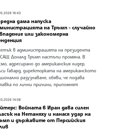
05.2026 16:43
редна дама напуска
министрацията на Тръмп - случайно
впадение или закономерна
нденция
петък в администрацията на президента
 САЩ Доналд Тръмп настъпи промяна. В
смо, адресирано до американския лидер,
лси Габард, директорката на американското
ционално разузнаване, обяви, че подава
тавка по лични причини, припомнят
03.2026 14:08
йтерс: Войната в Иран дава силен
асък на Нетаняху и нанася удар на
ъмп и държавите от Персийския
лив