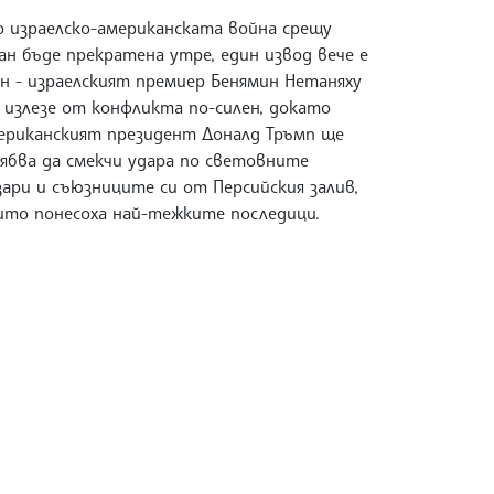
о израелско-американската война срещу
ан бъде прекратена утре, един извод вече e
ен - израелският премиер Бенямин Нетаняху
 излезе от конфликта по-силен, докато
ериканският президент Доналд Тръмп ще
ябва да смекчи удара по световните
зари и съюзниците си от Персийския залив,
ито понесоха най-тежките последици.