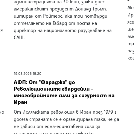
администрацията на 30 юни, заяви днес
Ак
,
американският президент Доналд Тръмп,
Ир
цитиран от Ройтерс.Така той потвърди
яс
оттеглянето на Габард от поста на
ще
ля
директор на националното разузнаване на
ам
САЩ.
тр
па
ко
19.03.2026 15:20
АФП: От "Фараджа" до
Революционните гвардейци -
многобройните сили за сигурност на
Иран
но
От Ислямската революция в Иран през 1979 г.
досега страната се е организирала така, че да
не зависи от една-единствена сила за
сигурност, а да разполага с няколко