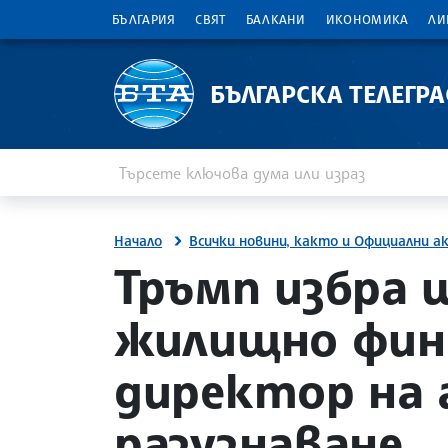
БЪЛГАРИЯ
СВЯТ
БАЛКАНИ
ИКОНОМИКА
ЛИ
БЪЛГАРСКА ТЕЛЕГР
Въведете ключова дума или израз
Търсене
Начало
Всички новини, както и Официални а
site.bta
Тръмп избра 
жилищно фина
директор на 
разузнаване