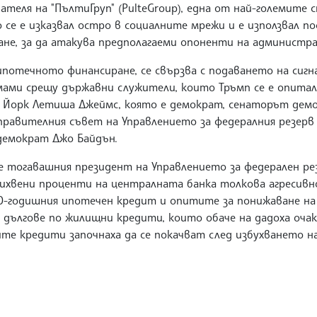
вателя на "ПълтиГруп" (PulteGroup), една от най-големите
се е изказвал остро в социалните мрежи и е използвал п
не, за да атакува предполагаеми опоненти на администр
потечното финансиране, се свързва с подаването на сигна
ами срещу държавни служители, които Тръмп се е опитал 
ю Йорк Летиша Джеймс, която е демократ, сенаторът де
правителния съвет на Управлението за федералния резерв 
демократ Джо Байдън.
е тогавашния президент на Управлението за федерален ре
лихвени проценти на централната банка толкова агресивно
50-годишния ипотечен кредит и опитите за понижаване на
 дългове по жилищни кредити, които обаче на дадоха оча
е кредити започнаха да се покачват след избухването н