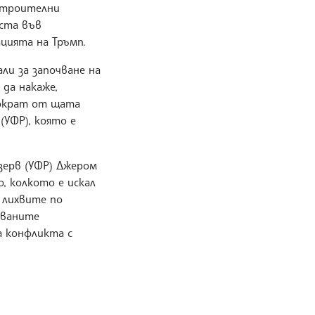
 строителни
оста във
ацията на Тръмп.
ли за започване на
да накаже,
мократ от щата
(УФР), която е
зерв (УФР) Джером
, колкото е искал
 лихвите по
кваните
а конфликта с