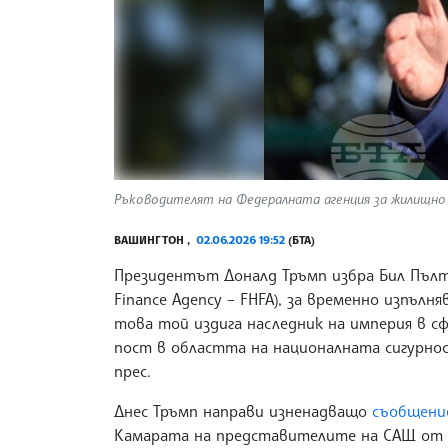
Ръководителят на Федералната агенция за жилищно ф
ВАШИНГТОН ,
02.06.2026 19:52
(БТА)
Президентът Доналд Тръмп избра Бил Пълти
Finance Agency – FHFA), за временно изпъл
това той издига наследник на империя в 
пост в областта на националната сигурно
прес.
Днес Тръмп направи изненадващо
съобщени
Камарата на представителите на САЩ от щ