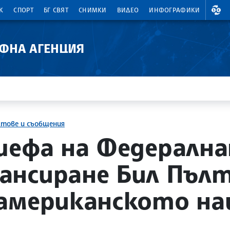
ВАЛ
К
СПОРТ
БГ СВЯТ
СНИМКИ
ВИДЕО
ИНФОГРАФИКИ
АФНА АГЕНЦИЯ
ктове и съобщения
шефа на Федерална
нсиране Бил Пълти 
американското на