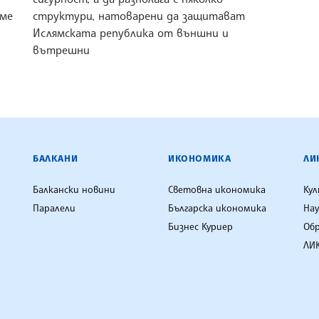
еме
структури, натоварени да защитават
,
Ислямската република от външни и
вътрешни
ЕНЦИЯ
БАЛКАНИ
ИКОНОМИКА
ЛИ
Балкански новини
Световна икономика
Ку
Паралели
Българска икономика
Нау
Бизнес Куриер
Об
ЛИК