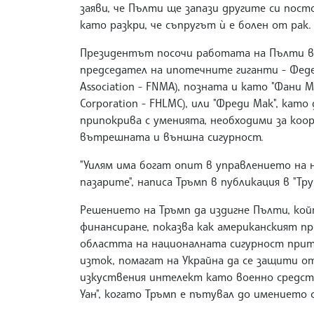
заяви, че Пълти ще запази другите си пост
като разкри, че съпругът ѝ е болен от рак
Президентът посочи работата на Пълти въ
председател на ипотечните гиганти - Феде
Association - FNMA), позната и като "Фани 
Corporation - FHLMC), или "Фреди Мак", ка
припокрива с уменията, необходими за коо
вътрешната и външна сигурност.
"Уилям има богат опит в управлението на
пазарите", написа Тръмп в публикация в "Тр
Решението на Тръмп да издигне Пълти, кой
финансиране, показва как американският п
областта на националната сигурност прит
изток, помагат на Украйна да се защити о
изкуствения интелект като военно средств
Уан", когато Тръмп е пътувал до имението 