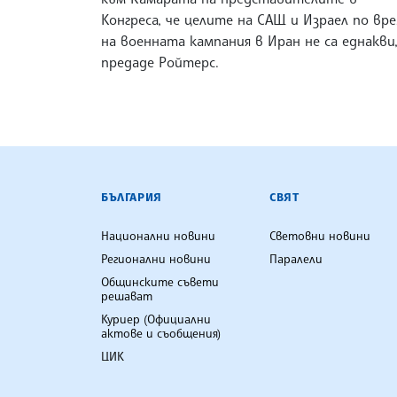
Конгреса, че целите на САЩ и Израел по вр
на военната кампания в Иран не са еднакви
предаде Ройтерс.
БЪЛГАРСКА ТЕЛЕГРАФНА АГ
БЪЛГАРИЯ
СВЯТ
Национални новини
Световни новини
Регионални новини
Паралели
Общинските съвети
решават
Куриер (Официални
актове и съобщения)
ЦИК