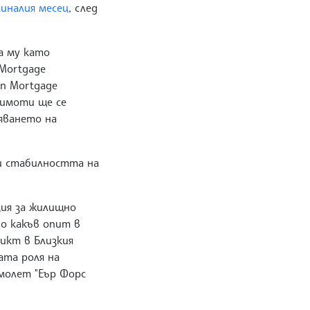
иналия месец
, след
а му като
 Mortgage
an Mortgage
 имоти ще се
ряването на
 и стабилността на
ция за жилищно
но какъв опит в
икт в Близкия
ата роля на
амолет "Еър Форс