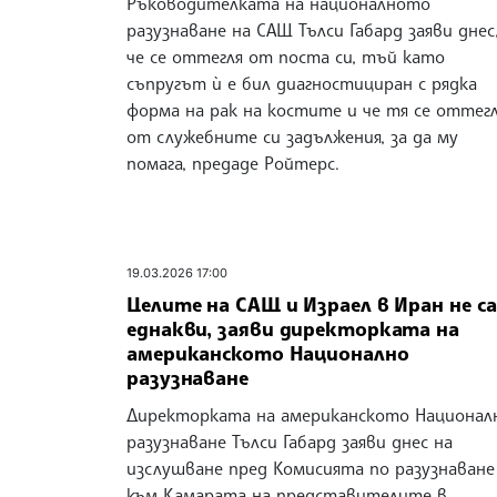
Ръководителката на националното
разузнаване на САЩ Тълси Габард заяви днес
че се оттегля от поста си, тъй като
съпругът ѝ е бил диагностициран с рядка
форма на рак на костите и че тя се оттег
от служебните си задължения, за да му
помага, предаде Ройтерс.
19.03.2026 17:00
Целите на САЩ и Израел в Иран не са
еднакви, заяви директорката на
американското Национално
разузнаване
Директорката на американското Национал
разузнаване Тълси Габард заяви днес на
изслушване пред Комисията по разузнаване
към Камарата на представителите в