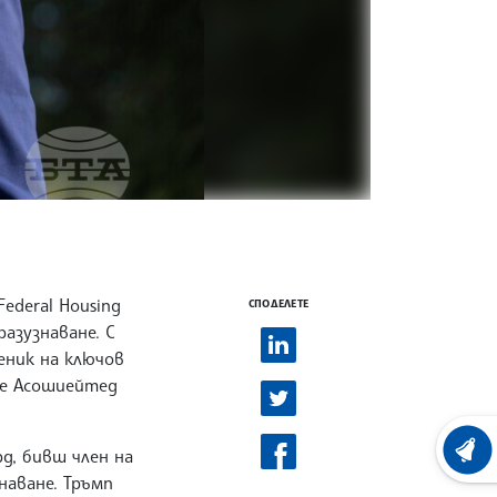
ederal Housing
СПОДЕЛЕТЕ
азузнаване. С
еник на ключов
де Асошиейтед
рд, бивш член на
ХРОНО
аване. Тръмп