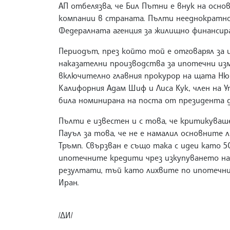
АП отбелязва, че Бил Пътни е внук на осно
компании в страната. Пълти нееднократно 
Федералната агенция за жилищно финансира
Периодът, през който той е отговарял за и
наказателни производства за ипотечни изм
включително главния прокурор на щата Н
Калифорния Адам Шиф и Лиса Кук, член на У
била номинирана на поста от президента 
Пълти е известен и с това, че критикуваш
Пауъл за това, че не е намалил основните 
Тръмп. Свързван е също така с идеи като 
ипотечните кредити чрез изкупуването на
резултати, тъй като лихвите по ипотечнит
Иран.
/ДИ/