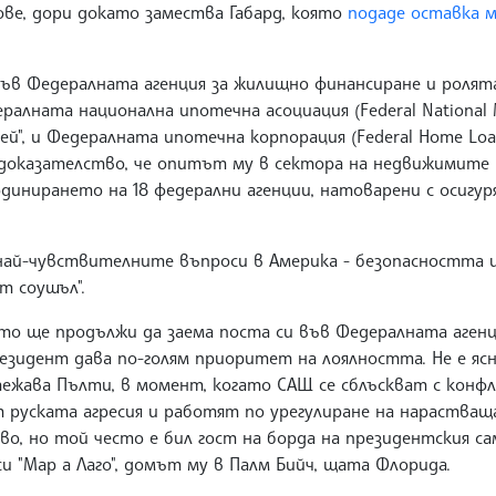
ове, дори докато замества Габард, която
подаде оставка м
.
в Федералната агенция за жилищно финансиране и ролят
ралната национална ипотечна асоциация (Federal National
Мей", и Федералната ипотечна корпорация (Federal Home Lo
то доказателство, че опитът му в сектора на недвижимите
рдинирането на 18 федерални агенции, натоварени с осигу
 най-чувствителните въпроси в Америка - безопасността
ут соушъл".
то ще продължи да заема поста си във Федералната аген
резидент дава по-голям приоритет на лоялността. Не е яс
ежава Пълти, в момент, когато САЩ се сблъскват с конфл
т руската агресия и работят по урегулиране на нарастващ
о, но той често е бил гост на борда на президентския с
си "Мар а Лаго", домът му в Палм Бийч, щата Флорида.