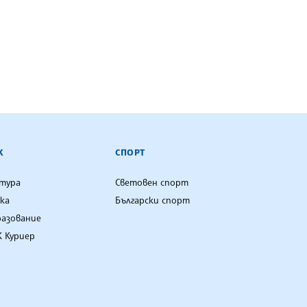
К
СПОРТ
лтура
Световен спорт
ка
Български спорт
разование
 Куриер