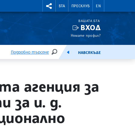
УТНИ КУРСОВЕ
RIGHTMENU.SOCIAL
БТА
ПРЕСКЛУБ
EN
ВАШАТА БТА
ВХОД
Нямате профил?
Подробно търсене
НАВСЯКЪДЕ
ТЪРСЕНЕ
ЕМИСИЯ
та агенция за
за и. д.
ционално