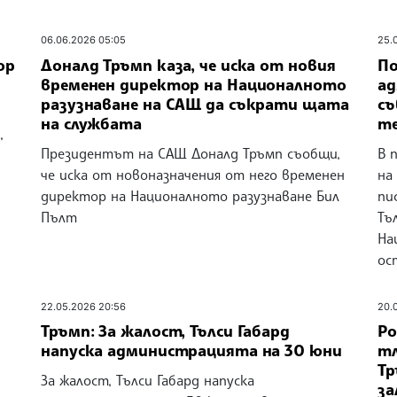
06.06.2026 05:05
25.
ор
Доналд Тръмп каза, че иска от новия
По
временен директор на Националното
ад
разузнаване на САЩ да съкрати щата
съ
на службата
те
,
Президентът на САЩ Доналд Тръмп съобщи,
В 
че иска от новоназначения от него временен
на
директор на Националното разузнаване Бил
пи
Пълт
Тъ
На
ос
22.05.2026 20:56
20.
Тръмп: За жалост, Тълси Габард
Ро
напуска администрацията на 30 юни
тл
Тр
За жалост, Тълси Габард напуска
за