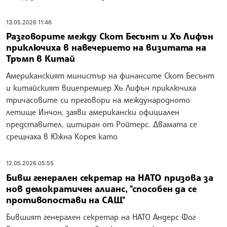
13.05.2026 11:46
Разговорите между Скот Бесънт и Хъ Лифън
приключиха в навечерието на визитата на
Тръмп в Китай
Американският министър на финансите Скот Бесънт
и китайският вицепремиер Хъ Лифън приключиха
тричасовите си преговори на международното
летище Инчон, заяви американски официален
представител, цитиран от Ройтерс. Двамата се
срещнаха в Южна Корея като
12.05.2026 05:55
Бивш генерален секретар на НАТО призова за
нов демократичен алианс, "способен да се
противопостави на САЩ"
Бившият генерален секретар на НАТО Андерс Фог