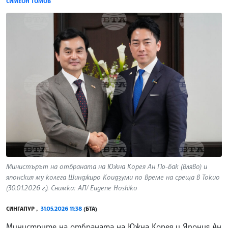
СИМЕОН ТОМОВ
Министърът на отбраната на Южна Корея Ан Гю-бак (вляво) и
японския му колега Шинджиро Коидзуми по време на среща в Токио
(30.01.2026 г.). Снимка: АП/ Eugene Hoshiko
СИНГАПУР ,
31.05.2026 11:38
(БТА)
Министрите на отбраната на Южна Корея и Япония Ан