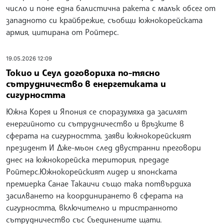
число и поне една балистична ракета с малък обсег от
западното си крайбрежие, съобщи южнокорейската
армия, цитирана от Ройтерс.
19.05.2026 12:09
Токио и Сеул договориха по-тясно
сътрудничество в енергетиката и
сигурността
Южна Корея и Япония се споразумяха да засилят
енергийното си сътрудничество и връзките в
сферата на сигурността, заяви южнокорейският
президент И Дже-мьон след двустранни преговори
днес на южнокорейска територия, предаде
Ройтерс.Южнокорейският лидер и японската
премиерка Санае Такаичи също така потвърдиха
засилването на координирането в сферата на
сигурността, включително и тристранното
сътрудничество със Съединените щати.