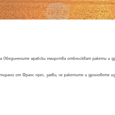
 Обединените арабски емирства отблъскват ракети и др
ирано от Франс прес, заяви, че ракетите и дроновете и