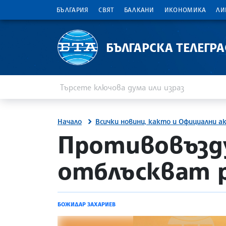
БЪЛГАРИЯ
СВЯТ
БАЛКАНИ
ИКОНОМИКА
ЛИ
БЪЛГАРСКА ТЕЛЕГР
Въведете ключова дума или израз
Търсене
Начало
Всички новини, както и Официални а
ушните
site.bta
Противовъзд
отблъскват р
БОЖИДАР ЗАХАРИЕВ