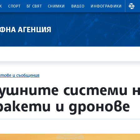
ВАЛ
К
СПОРТ
БГ СВЯТ
СНИМКИ
ВИДЕО
ИНФОГРАФИКИ
АФНА АГЕНЦИЯ
ктове и съобщения
ушните системи н
акети и дронове