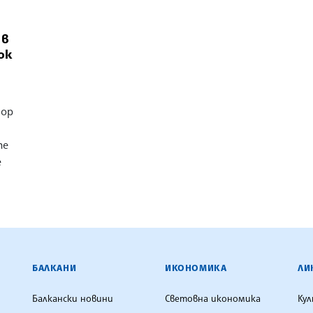
 в
ок
дор
те
е
ЕНЦИЯ
БАЛКАНИ
ИКОНОМИКА
ЛИ
Балкански новини
Световна икономика
Ку