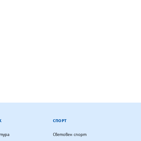
К
СПОРТ
лтура
Световен спорт