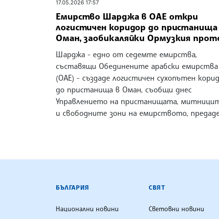
17.05.2026 17:57
Емирство Шарджа в ОАЕ откри
логистичен коридор до пристанища
Оман, заобикаляйки Ормузкия прот
Шарджа - едно от седемте емирства,
съставящи Обединените арабски емирства
(ОАЕ) - създаде логистичен сухопътен кори
до пристанища в Оман, съобщи днес
Управлението на пристанищата, митници
и свободните зони на емирството, предад
БЪЛГАРСКА ТЕЛЕГРАФНА АГ
БЪЛГАРИЯ
СВЯТ
Национални новини
Световни новини