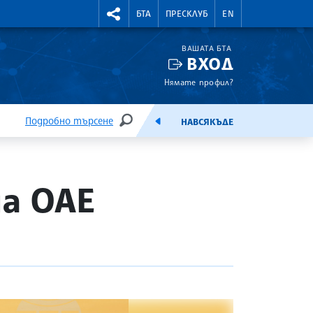
УТНИ КУРСОВЕ
RIGHTMENU.SOCIAL
БТА
ПРЕСКЛУБ
EN
ВАШАТА БТА
ВХОД
Нямате профил?
Подробно търсене
НАВСЯКЪДЕ
ТЪРСЕНЕ
ЕМИСИЯ
а ОАЕ