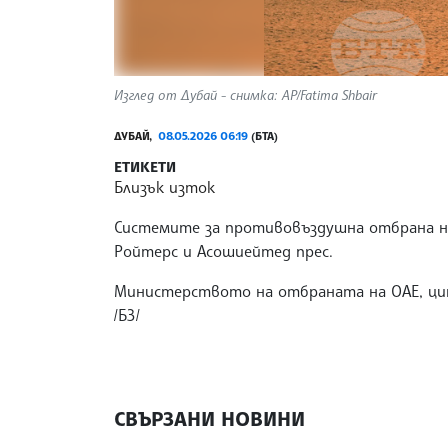
Изглед от Дубай - снимка: AP/Fatima Shbair
ДУБАЙ,
08.05.2026 06:19
(БТА)
ЕТИКЕТИ
Близък изток
Системите за противовъздушна отбрана на
Ройтерс и Асошиейтед прес.
Министерството на отбраната на ОАЕ, цит
/БЗ/
СВЪРЗАНИ НОВИНИ