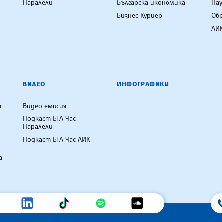
Паралели
Българска икономика
Нау
Бизнес Куриер
Об
ЛИК
ВИДЕО
ИНФОГРАФИКИ
я
Видео емисия
Подкаст БТА Час
Паралели
Подкаст БТА Час ЛИК
а