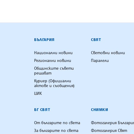
БЪЛГАРСКА ТЕЛЕГРАФНА АГ
БЪЛГАРИЯ
СВЯТ
Национални новини
Световни новини
Регионални новини
Паралели
Общинските съвети
решават
Куриер (Официални
актове и съобщения)
ЦИК
БГ СВЯТ
СНИМКИ
От българите по света
Фотогалерия Българи
За българите по света
Фотогалерия Свят