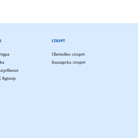
К
СПОРТ
лтура
Световен спорт
ка
Български спорт
разование
 Куриер