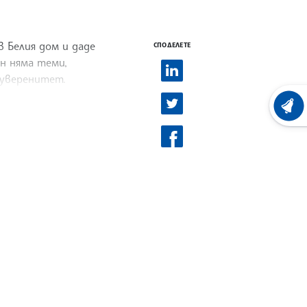
в Белия дом и даде
СПОДЕЛЕТЕ
ен няма теми,
суверенитет.
ХРОНО