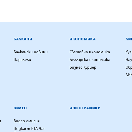
ЕНЦИЯ
БАЛКАНИ
ИКОНОМИКА
ЛИ
Балкански новини
Световна икономика
Ку
Паралели
Българска икономика
Нау
Бизнес Куриер
Об
ЛИК
ВИДЕО
ИНФОГРАФИКИ
я
Видео емисия
Подкаст БТА Час