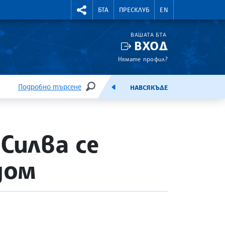
УТНИ КУРСОВЕ
RIGHTMENU.SOCIAL
БТА
ПРЕСКЛУБ
EN
ВАШАТА БТА
ВХОД
Нямате профил?
Подробно търсене
НАВСЯКЪДЕ
ТЪРСЕНЕ
ЕМИСИЯ
Силва се
дом