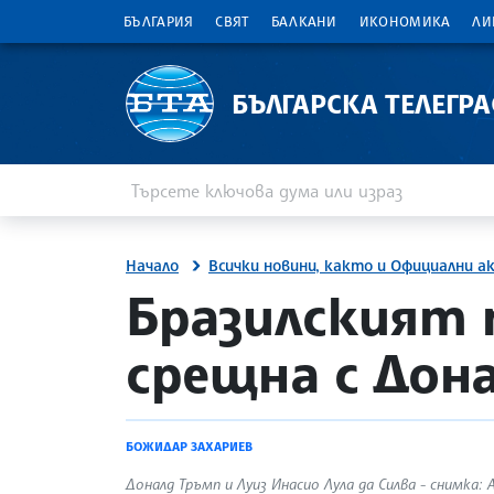
БЪЛГАРИЯ
СВЯТ
БАЛКАНИ
ИКОНОМИКА
ЛИ
БЪЛГАРСКА ТЕЛЕГР
Въведете ключова дума или израз
Търсене
Начало
Всички новини, както и Официални а
site.bta
Бразилският 
срещна с Дон
БОЖИДАР ЗАХАРИЕВ
Доналд Тръмп и Луиз Инасио Лула да Силва - снимка: A