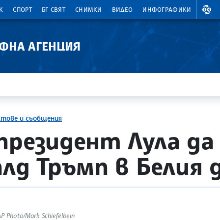
ВАЛ
К
СПОРТ
БГ СВЯТ
СНИМКИ
ВИДЕО
ИНФОГРАФИКИ
АФНА АГЕНЦИЯ
ктове и съобщения
президент Лула да 
алд Тръмп в Белия 
P Photo/Mark Schiefelbein