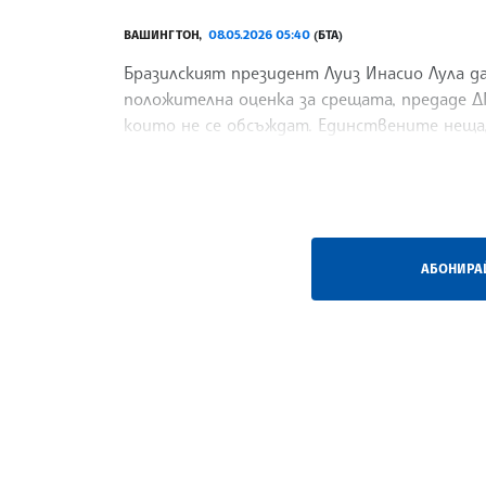
ВАШИНГТОН,
08.05.2026 05:40
(БТА)
Бразилският президент Луиз Инасио Лула да
положителна оценка за срещата, предаде ДП
които не се обсъждат. Единствените неща
Всичко останало подлежи на обсъждане", ка
/БЗ/
АБОНИРАЙ