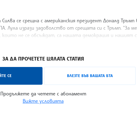
 Силва се срещна с американския президент Доналд Тръмп 
А. Лула изрази задоволство от срещата си с Тръмп. "За м
, които не се обсъждат, са нашата демокрация и нашият 
за той.
ЗА ДА ПРОЧЕТЕТЕ ЦЯЛАТА СТАТИЯ
ТЕ СЕ
ВЛЕЗТЕ ВЪВ ВАШАТА БТА
Продължете да четете с абонамент
Вижте условията