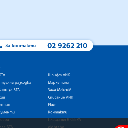
02 9262 210
За контакти
А
БТА
Шрифт ЛИК
туална разходка
Маркетинг
ини за БТА
Зала МаксиМ
rk
сия
Списание ЛИК
тория
Екип
кументи
Контакти
риери
Плащания в СЕБРА
ола БТА
old.bta.bg