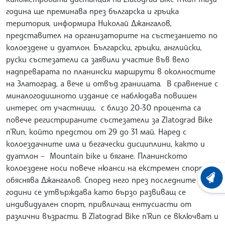
година ще преминава през българска и гръцка
територия, информира Николай Джангалов,
представител на организаторите на състезанието по
колоездене и дуатлон. Български, гръцки, английски,
руски състезатели са заявили участие във вело
надпреварата по планински маршрути в околностите
на Златоград, а вече и отвъд границата. В сравнение с
миналогодишното издание се наблюдава повишен
интерес от участници, с близо 20-30 процента са
повече регистрираните състезатели за Zlatograd Bike
n’Run, който предстои от 29 до 31 май. Наред с
колоездачните има и бегачески дисциплини, както и
дуатлон – Mountain bike и бягане. Планинското
колоездене носи повече нюанси на екстремен спорт,
обяснява Джангалов. Според него през последните
ХРОНО
години се утвърждава като бързо развиващ се
индивидуален спорт, привличащ ентусиасти от
различни възрасти. В Zlatograd Bike n’Run се включват и