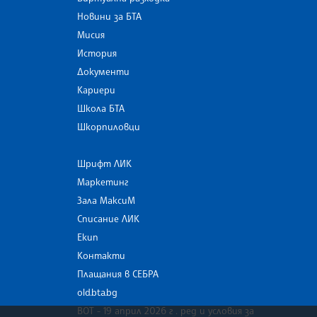
Новини за БТА
Мисия
История
Документи
Кариери
Школа БТА
Шкорпиловци
Шрифт ЛИК
Маркетинг
Зала МаксиМ
Списание ЛИК
Екип
Контакти
Плащания в СЕБРА
old.bta.bg
ВОТ - 19 април 2026 г . ред и условия за