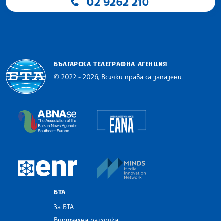
02 9262 210
БЪЛГАРСКА ТЕЛЕГРАФНА АГЕНЦИЯ
© 2022 - 2026, Всички права са запазени.
Българска телеграфна агенция
European Alliance of N
The Assocoation of the Balkan News Agencies S
MINDS Media Innovatio
European Newsroom
БТА
За БТА
Виртуална разходка