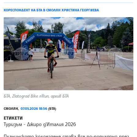
КОРЕСПОНДЕНТ НА БТА В СМОЛЯН ХРИСТИНА ГЕОРГИЕВА
БТА, Zlatograd Bike n’Run, архив БТА
СМОЛЯН,
07.05.2026 18:56
(БТА)
ЕТИКЕТИ
Туризъм
Джиро д'Италия 2026
Планинското колоездене става все по-популярно през