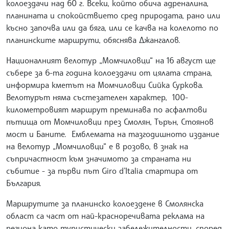
колоездачи над 60 г. Всеки, който обича адреналина,
планината и спокойствието сред природата, рано или
късно започва или да бяга, или се качва на колелото по
планинските маршрути, обяснява Джангалов.
Националният велотур „Момчиловци“ на 16 август ще
събере за 6-та година колоездачи от цялата страна,
информира кметът на Момчиловци Сийка Суркова.
Велотурът няма състезателен характер, 100-
километровият маршрут преминава по асфалтови
пътища от Момчиловци през Смолян, Търън, Стоянов
мост и Баните. Емблемата на тазгодишното издание
на велотур „Момчиловци“ е в розово, в знак на
съпричастност към значимото за страната ни
събитие - за първи път Giro d’Italia стартира от
България.
Маршрутите за планинско колоездене в Смолянска
област са част от най-красноречивата реклама на
региона като туристически забележителности, според