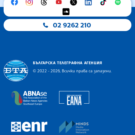
02 9262 210
БЪЛГАРСКА ТЕЛЕГРАФНА АГЕНЦИЯ
© 2022 - 2026, Всички права са запазени.
Българска телеграфна агенция
European Alliance of N
The Assocoation of the Balkan News Agencies S
MINDS Media Innovatio
European Newsroom