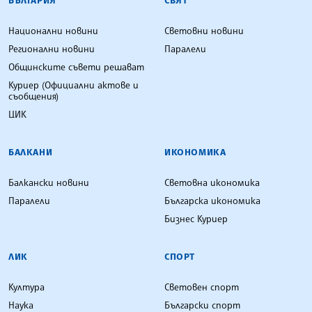
БЪЛГАРИЯ
СВЯТ
Национални новини
Световни новини
Регионални новини
Паралели
Общинските съвети решават
Куриер (Официални актове и
съобщения)
ЦИК
БАЛКАНИ
ИКОНОМИКА
Балкански новини
Световна икономика
Паралели
Българска икономика
Бизнес Куриер
ЛИК
СПОРТ
Култура
Световен спорт
Наука
Български спорт