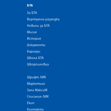
БТА
За БТА
Виртуална разходка
Новини за БТА
Мисия
История
Документи
Кариери
Школа БТА
Шкорпиловци
Шрифт ЛИК
Маркетинг
Зала МаксиМ
Списание ЛИК
Екип
Контакти