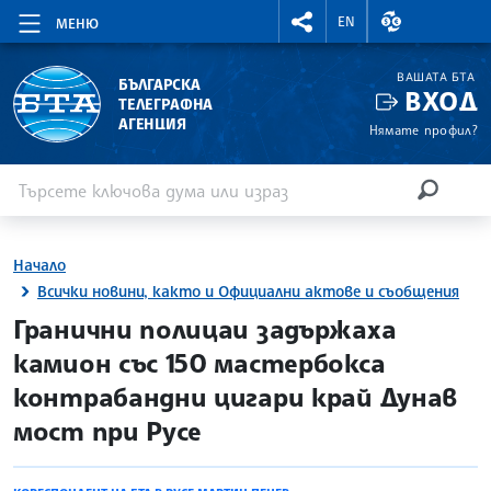
RIGHTMENU.SOCIAL
ВАЛУТНИ КУР
EN
МЕНЮ
ВАШАТА БТА
БЪЛГАРСКА
ВХОД
ТЕЛЕГРАФНА
АГЕНЦИЯ
Нямате профил?
Въведете ключова дума или израз
Търсене
ТЪРСЕН
Начало
Всички новини, както и Официални актове и съобщения
site.bta
Гранични полицаи задържаха
камион със 150 мастербокса
контрабандни цигари край Дунав
мост при Русе