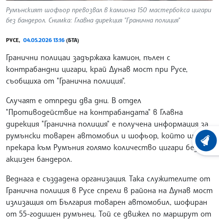
Румънският шофьор превозвал в камиона 150 мастербокса цигари
без бандерол. Снимка: Главна дирекция "Гранична полиция"
РУСЕ,
04.05.2026 13:16
(БТА)
Гранични полицаи задържаха камион, пълен с
контрабандни цигари, край Дунав мост при Русе,
съобщиха от "Гранична полиция".
Случаят е отпреди два дни. В отдел
"Противодействие на контрабандата" в Главна
дирекция "Гранична полиция" е получена информация за
румънски товарен автомобил и шофьор, който ще
ХРОНО
прекара към Румъния голямо количество цигари без
акцизен бандерол.
Веднага е създадена организация. Така служителите от
Гранична полиция в Русе спрели в района на Дунав мост
излизащия от България товарен автомобил, шофиран
от 55-годишен румънец. Той се движел по маршрут от