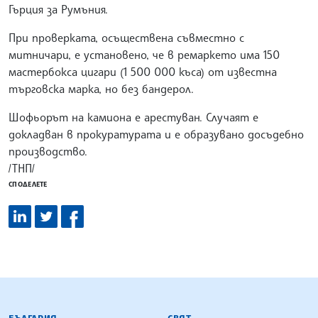
Гърция за Румъния.
При проверката, осъществена съвместно с
митничари, е установено, че в ремаркето има 150
мастербокса цигари (1 500 000 къса) от известна
търговска марка, но без бандерол.
Шофьорът на камиона е арестуван. Случаят е
докладван в прокуратурата и е образувано досъдебно
производство.
/ТНП/
СПОДЕЛЕТЕ
БЪЛГАРСКА ТЕЛЕГРАФНА АГЕНЦИЯ