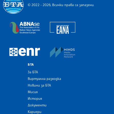
© 2022 - 2026, Всички права са запазени.
Българска телеграфна агенция
European Alliance of N
The Assocoation of the Balkan News Agencies S
MINDS Media Innovatio
European Newsroom
БТА
За БТА
Виртуална разходка
Новини за БТА
Мисия
История
Документи
Кариери