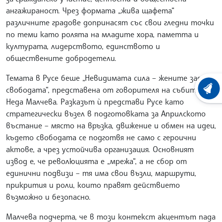
ангажираност. Чрез формата „жива щафета“
различните градове допринасят със свои гледни точки
по теми като ролята на младите хора, паметта и
културата, лидерството, единството и
обществените добродетели.
Темата в Русе беше „Невидимата сила – жените зад
свободата“, представена от говорителя на събитието
ХРОНО
Неда Малчева. Разказът ѝ представи Русе като
стратегически възел в подготовката за Априлското
въстание – място на връзка, движение и обмен на идеи,
където свободата се подготвя не само с героични
актове, а чрез устойчива организация. Основният
извод е, че революцията е „мрежа“, а не сбор от
единични подвизи – тя има свои възли, маршрути,
прикрития и роли, които правят действието
възможно и безопасно.
Малчева подчерта, че в този контекст акцентът пада