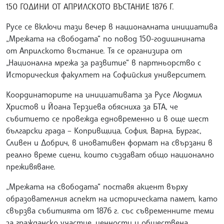
150 ГОДИНИ ОТ АПРИЛСКОТО ВЪСТАНИЕ 1876 Г.
Русе се включи тази вечер в националната инициатива
„Мрежата на свободата“ по повод 150-годишнината
от Априлското въстание. Тя се организира от
„Национална мрежа за развитие“ в партньорство с
Историческия факултет на Софийския университет.
Координаторите на инициативата за Русе Людмил
Христов и Йоана Терзиева обясниха за БТА, че
събитието се провежда едновременно и в още шест
български града – Копривщица, София, Варна, Бургас,
Сливен и Добрич, в иновативен формат на свързани в
реално време сцени, които създават общо национално
преживяване.
„Мрежата на свободата“ поставя акцент върху
образователния аспект на историческата памет, като
свързва събитията от 1876 г. със съвременните теми
за гражданско участие, ценности и обществена