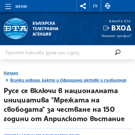
RIGHTMENU.SOCIAL
ВАЛУТНИ КУР
EN
МЕНЮ
ВАШАТА БТА
БЪЛГАРСКА
ВХОД
ТЕЛЕГРАФНА
АГЕНЦИЯ
Нямате профил?
Въведете ключова дума или израз
Търсене
ТЪРСЕН
Начало
Всички новини, както и Официални актове и съобщения
site.bta
Русе се включи в националната
инициатива "Мрежата на
свободата" за честване на 150
години от Априлското въстание