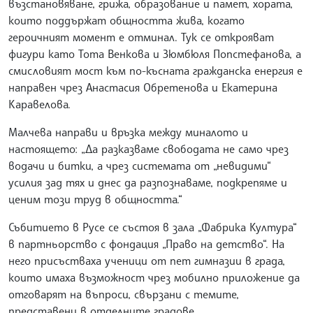
възстановяване, грижа, образование и памет, хората,
които поддържат общността жива, когато
героичният момент е отминал. Тук се открояват
фигури като Тота Венкова и Зюмбюля Попстефанова, а
смисловият мост към по-късната гражданска енергия е
направен чрез Анастасия Обретенова и Екатерина
Каравелова.
Малчева направи и връзка между миналото и
настоящето: „Да разказваме свободата не само чрез
водачи и битки, а чрез системата от „невидими“
усилия зад тях и днес да разпознаваме, подкрепяме и
ценим този труд в общността.“
Събитието в Русе се състоя в зала „Фабрика Култура“
в партньорство с фондация „Право на детство“. На
него присъстваха ученици от пет гимназии в града,
които имаха възможност чрез мобилно приложение да
отговарят на въпроси, свързани с темите,
представени в отделните градове.