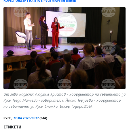
КОРЕСПОНДЕНТ НА БТА В РУСЕ МАРТИН ПЕНЕВ
От ляво надясно: Людмил Христов - координатор на събитието за
Русе, Неда Малчева - говорител, и Йоана Терзиева - координатор
на събитието за Русе. Снимка: Бисер Тодоров/БТА
РУСЕ,
30.04.2026 19:37
(БТА)
ЕТИКЕТИ