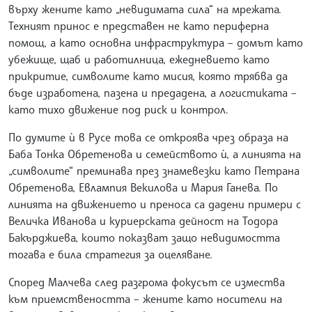
върху жените като „невидимата сила“ на мрежата.
Техният принос е представен не като периферна
помощ, а като основна инфраструктура – домът като
убежище, щаб и работилница, ежедневието като
прикритие, символите като мисия, която трябва да
бъде изработена, пазена и предадена, а логистиката –
като тихо движение под риск и контрол.
По думите ѝ в Русе това се откроява чрез образа на
Баба Тонка Обретенова и семейството ѝ, а линията на
„символите“ преминава през знамевезки като Петрана
Обретенова, Евлампия Векилова и Мария Ганева. По
линията на движението и преноса са дадени примери с
Величка Иванова и куриерската дейност на Тодора
Бакърджиева, които показват защо невидимостта
тогава е била стратегия за оцеляване.
Според Малчева след разгрома фокусът се измества
към приемствеността – жените като носители на