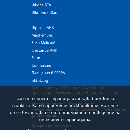
Школа БТА
Шкорпиловци
Шрифт ЛИК
Маркетинг
Зала МаксиМ
Списание ЛИК
Екип
Контакти
Плащания в СЕБРА
old.bta.bg
ВОТ - 19 април 2026 г . ред и условия за
предизборната кампания за Народно събрание
Тази интернет страница използва бисквитки
Карта на сайта
Политика за
(cookies). Като приемете бисквитките, можете
поверителност
Общи условия
Декларация
да се възползвате от оптималното поведение на
за достъпност
интернет страницата.
Профил на купувача