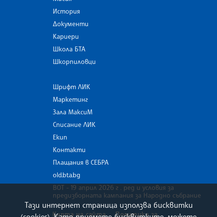
История
Документи
Кариери
Школа БТА
Шкорпиловци
Шрифт ЛИК
Маркетинг
Зала МаксиМ
Списание ЛИК
Екип
Контакти
Плащания в СЕБРА
old.bta.bg
ВОТ - 19 април 2026 г . ред и условия за
предизборната кампания за Народно събрание
Тази интернет страница използва бисквитки
Карта на сайта
Политика за
(cookies). Като приемете бисквитките, можете