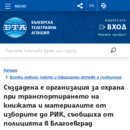
RIGHTMENU.SOCIAL
ВАЛУТНИ КУР
EN
МЕНЮ
ВАШАТА БТА
БЪЛГАРСКА
ВХОД
ТЕЛЕГРАФНА
АГЕНЦИЯ
Нямате профил?
Въведете ключова дума или израз
Търсене
ТЪРСЕН
Начало
Всички новини, както и Официални актове и съобщения
site.bta
Създадена е организация за охрана
при транспортирането на
книжата и материалите от
изборите до РИК, съобщиха от
полицията в Благоевград