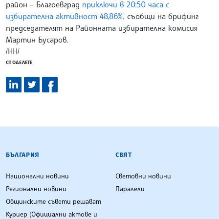
район – Благоевград
приключи в 20:50 часа с
избирателна активност 48,86%,
съобщи на брифинг
председателят на Районната избирателна комисия
Мартин Бусаров.
/НН/
СПОДЕЛЕТЕ
БЪЛГАРСКА ТЕЛЕГРАФНА АГЕНЦИЯ
БЪЛГАРИЯ
СВЯТ
Национални новини
Световни новини
Регионални новини
Паралели
Общинските съвети решават
Куриер (Официални актове и