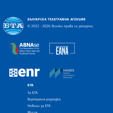
БЪЛГАРСКА ТЕЛЕГРАФНА АГЕНЦИЯ
© 2022 - 2026, Всички права са запазени.
Българска телеграфна агенция
European Alliance of N
The Assocoation of the Balkan News Agencies S
MINDS Media Innovatio
European Newsroom
БТА
За БТА
Виртуална разходка
Новини за БТА
Мисия