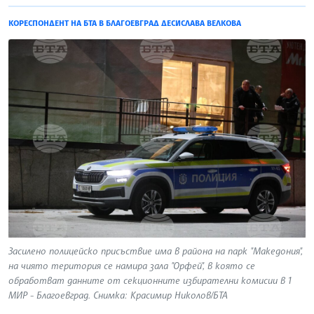
КОРЕСПОНДЕНТ НА БТА В БЛАГОЕВГРАД ДЕСИСЛАВА ВЕЛКОВА
Засилено полицейско присъствие има в района на парк "Македония",
на чиято територия се намира зала "Орфей", в която се
обработват данните от секционните избирателни комисии в 1
МИР - Благоевград. Снимка: Красимир Николов/БТА