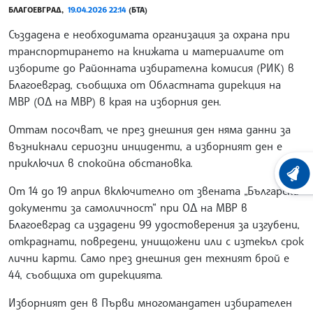
БЛАГОЕВГРАД,
19.04.2026 22:14
(БТА)
Създадена е необходимата организация за охрана при
транспортирането на книжата и материалите от
изборите до Районната избирателна комисия (РИК) в
Благоевград, съобщиха от Областната дирекция на
МВР (ОД на МВР) в края на изборния ден.
Оттам посочват, че през днешния ден няма данни за
възникнали сериозни инциденти, а изборният ден е
приключил в спокойна обстановка.
ХРОНО
От 14 до 19 април включително от звената „Български
документи за самоличност“ при ОД на МВР в
Благоевград са издадени 99 удостоверения за изгубени,
откраднати, повредени, унищожени или с изтекъл срок
лични карти. Само през днешния ден техният брой е
44, съобщиха от дирекцията.
Изборният ден в Първи многомандатен избирателен