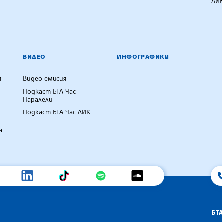
ЛИК
ВИДЕО
ИНФОГРАФИКИ
я
Видео емисия
Подкаст БТА Час
Паралели
Подкаст БТА Час ЛИК
а
БТ