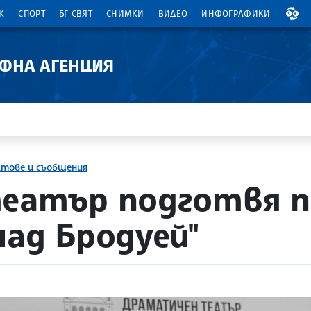
ВАЛ
К
СПОРТ
БГ СВЯТ
СНИМКИ
ВИДЕО
ИНФОГРАФИКИ
АФНА АГЕНЦИЯ
ктове и съобщения
театър подготвя 
над Бродуей"