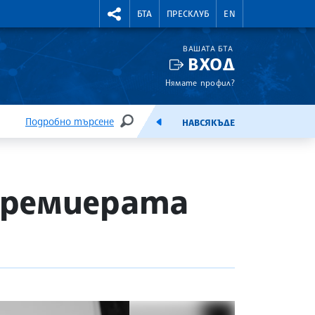
УТНИ КУРСОВЕ
RIGHTMENU.SOCIAL
БТА
ПРЕСКЛУБ
EN
ВАШАТА БТА
ВХОД
Нямате профил?
Подробно търсене
НАВСЯКЪДЕ
ТЪРСЕНЕ
ЕМИСИЯ
премиерата