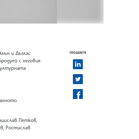
Алън и Дъглас
СПОДЕЛЕТЕ
родуей с неговия
културната
калното
нцислав Петков,
ев, Ростислав