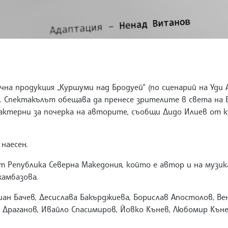
на продукция „Куршуми над Бродуей“ (по сценарий на Уди 
. Спектакълът обещава да пренесе зрителите в света на Б
рактерни за почерка на авторите, съобщи Дидо Илиев от 
наесен.
т Република Северна Македония, който е автор и на музи
жамбазова.
н Бачев, Десислава Бакърджиева, Борислав Апостолов, Ве
о Драганов, Ивайло Спасимиров, Йовко Кънев, Любомир Кън