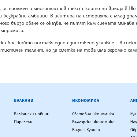
, остроумен и многопластов текст, който ни връща в Ню
 и безкрайни амбиции. В центъра на историята е млад дра
ного бързо обаче се оказва, че пътят към сцената минава 
омпромиси.
и бос, който поставя едно единствено условие – в спект
ртистичен талант, но за сметка на това има огромно сам
ЕНЦИЯ
БАЛКАНИ
ИКОНОМИКА
ЛИ
Балкански новини
Световна икономика
Ку
Паралели
Българска икономика
Нау
Бизнес Куриер
Об