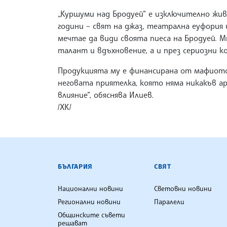
„Куршуми над Бродуей“ е изключително жив
години – свят на джаз, театрална еуфория
мечтае да види своята пиеса на Бродуей. М
талант и вдъхновение, а и през сериозни к
Продукцията му е финансирана от мафиотск
неговата приятелка, която няма никакъв а
влияние“, обяснява Илиев.
/ХК/
БЪЛГАРСКА ТЕЛЕГРАФНА АГ
БЪЛГАРИЯ
СВЯТ
Национални новини
Световни новини
Регионални новини
Паралели
Общинските съвети
решават