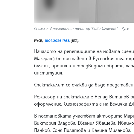
Снимка: Драматичен театър "Сава Огнянов" - Русе
РУСЕ,
16.04.2026 17:38
(БТА)
Началото на репетициите на новата сценич
Макграт) бе поставено в Русенския театър
блясък, ирония и непредвидими обрати, ха
институция.
Спектакълът се очаква да бъде представен 
Режисьор на спектакъла е Ненад Витанов о
оформление. Сценографията е на Величка Д
В постановката участват актьорите Мариа
Виктория Владова, Евгения Явашева, Ивайл
Панков, Соня Пилатова и Калина Миланова.