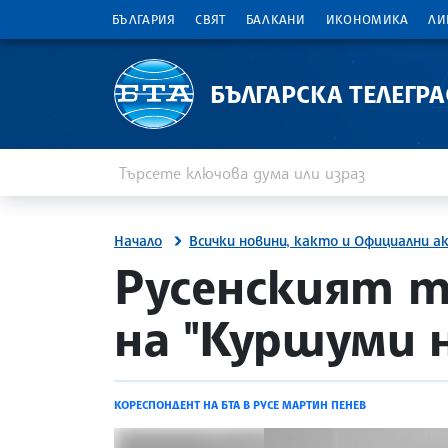
БЪЛГАРИЯ
СВЯТ
БАЛКАНИ
ИКОНОМИКА
ЛИ
БЪЛГАРСКА ТЕЛЕГР
Въведете ключова дума или израз
Търсене
Начало
Всички новини, както и Официални а
site.bta
Русенският 
на "Куршуми 
КОРЕСПОНДЕНТ НА БТА В РУСЕ МАРТИН ПЕНЕВ