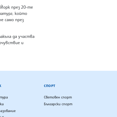
 Йорк през 20-те
матург, който
не само през
акъла да участва
очувствие и
К
СПОРТ
лтура
Световен спорт
ка
Български спорт
разование