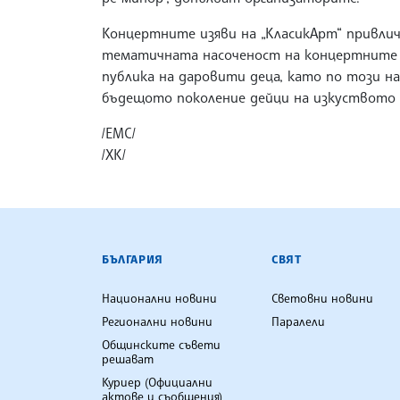
Концертните изяви на „КласикАрт“ привлич
тематичната насоченост на концертните п
публика на даровити деца, като по този н
бъдещото поколение дейци на изкуството 
/ЕМС/
/ХК/
БЪЛГАРСКА ТЕЛЕГРАФНА АГ
БЪЛГАРИЯ
СВЯТ
Национални новини
Световни новини
Регионални новини
Паралели
Общинските съвети
решават
Куриер (Официални
актове и съобщения)