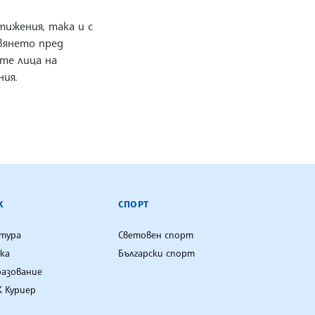
ижения, така и с
вянето пред
те лица на
ия.
К
СПОРТ
лтура
Световен спорт
ка
Български спорт
разование
 Куриер