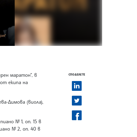
рен маратон“, в
СПОДЕЛЕТЕ
 от екипа на
ва-Димова (виола),
ано № 1, оп. 15 в
ано № 2, оп. 40 в