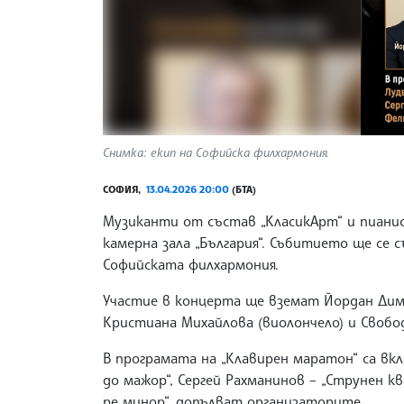
Снимка: екип на Софийска филхармония.
СОФИЯ,
13.04.2026 20:00
(БТА)
Музиканти от състав „КласикАрт“ и пианис
камерна зала „България“. Събитието ще се 
Софийската филхармония.
Участие в концерта ще вземат Йордан Димит
Кристиана Михайлова (виолончело) и Свобод
В програмата на „Клавирен маратон“ са вкл
до мажор“, Сергей Рахманинов – „Струнен кв
ре минор“, допълват организаторите.