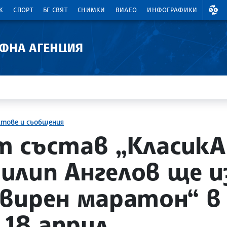
ВАЛ
К
СПОРТ
БГ СВЯТ
СНИМКИ
ВИДЕО
ИНФОГРАФИКИ
АФНА АГЕНЦИЯ
ктове и съобщения
 състав „КласикА
лип Ангелов ще и
вирен маратон“ в 
 18 април