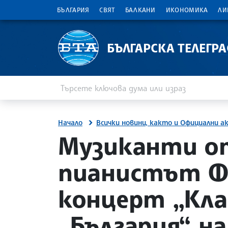
БЪЛГАРИЯ
СВЯТ
БАЛКАНИ
ИКОНОМИКА
ЛИ
БЪЛГАРСКА ТЕЛЕГР
Въведете ключова дума или израз
Търсене
Начало
Всички новини, както и Официални а
site.bta
Музиканти от
пианистът Фи
концерт „Кла
„България“ на