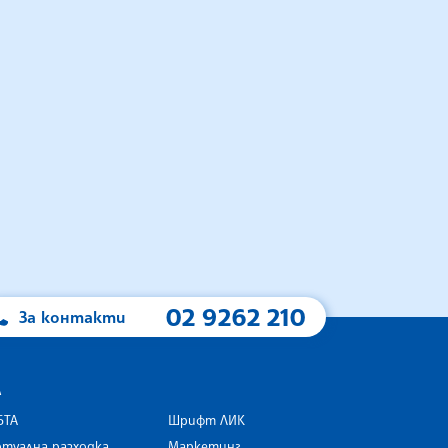
02 9262 210
За контакти
А
БТА
Шрифт ЛИК
туална разходка
Маркетинг