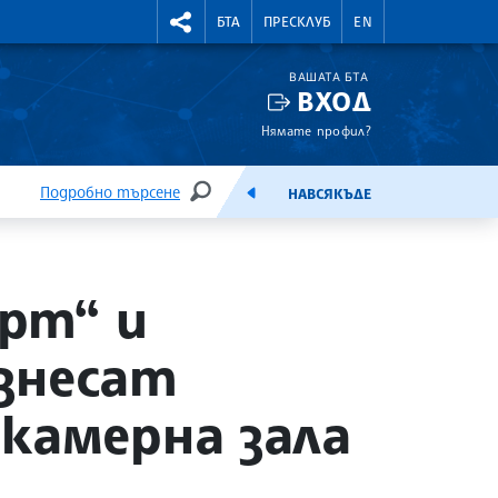
УТНИ КУРСОВЕ
RIGHTMENU.SOCIAL
БТА
ПРЕСКЛУБ
EN
ВАШАТА БТА
ВХОД
Нямате профил?
Подробно търсене
НАВСЯКЪДЕ
ТЪРСЕНЕ
ЕМИСИЯ
рт“ и
знесат
камерна зала