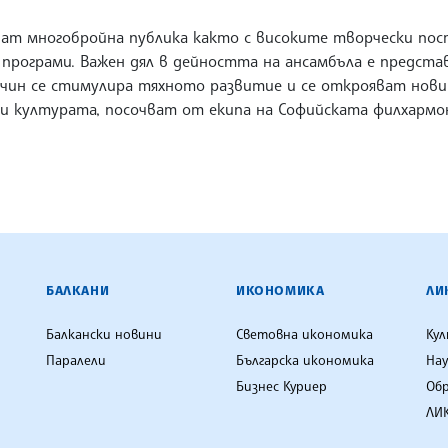
ат многобройна публика както с високите творчески пост
рограми. Важен дял в дейността на ансамбъла е предста
ачин се стимулира тяхното развитие и се открояват нови
и културата, посочват от екипа на Софийската филхармон
ЕНЦИЯ
БАЛКАНИ
ИКОНОМИКА
ЛИ
Балкански новини
Световна икономика
Ку
Паралели
Българска икономика
Нау
Бизнес Куриер
Об
ЛИК