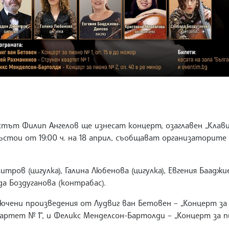
тът Филип Ангелов ще изнесат концерт, озаглавен „Клави
състои от 19:00 ч. на 18 април, съобщават организаторите
ров (цигулка), Галина Любенова (цигулка), Евгения Бааджие
а Боздуганова (контрабас).
ючени произведения от Лудвиг ван Бетовен – „Концерт за пи
артет № 1“, и Феликс Менделсон-Бартолди – „Концерт за пи