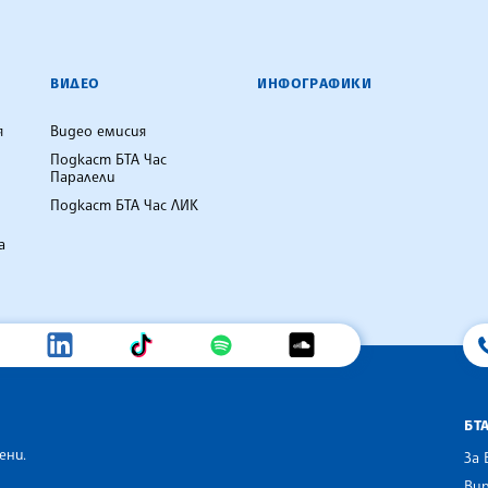
ВИДЕО
ИНФОГРАФИКИ
я
Видео емисия
Подкаст БТА Час
Паралели
Подкаст БТА Час ЛИК
а
БТ
ени.
За 
Вир