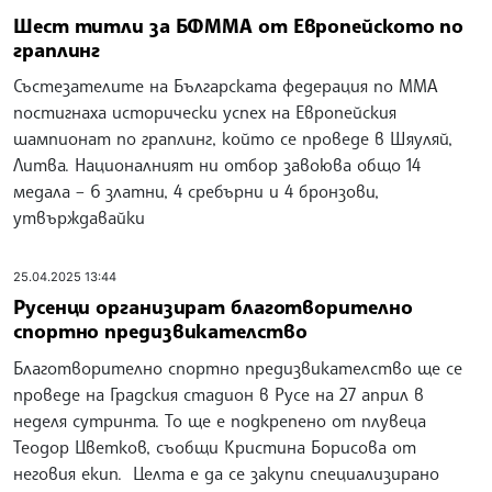
Шест титли за БФММА от Европейското по
граплинг
Състезателите на Българската федерация по ММА
постигнаха исторически успех на Европейския
шампионат по граплинг, който се проведе в Шяуляй,
Литва. Националният ни отбор завоюва общо 14
медала – 6 златни, 4 сребърни и 4 бронзови,
утвърждавайки
25.04.2025 13:44
Русенци организират благотворително
спортно предизвикателство
Благотворително спортно предизвикателство ще се
проведе на Градския стадион в Русе на 27 април в
неделя сутринта. То ще е подкрепено от плувеца
Теодор Цветков, съобщи Кристина Борисова от
неговия екип. Целта е да се закупи специализирано