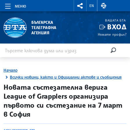
RIGHTMENU.SOCIAL
ВАЛУТНИ КУР
EN
МЕНЮ
ВАШАТА БТА
БЪЛГАРСКА
ВХОД
ТЕЛЕГРАФНА
АГЕНЦИЯ
Нямате профил?
Въведете ключова дума или израз
Търсене
ТЪРСЕН
Начало
Всички новини, както и Официални актове и съобщения
site.bta
Новата състезателна верига
League of Grapplers организира
първото си състезание на 7 март
в София