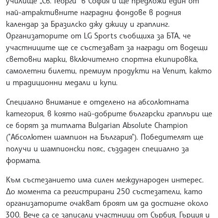
училище „Св. Георги“ в София и ще предложи един от
най-атрактивните наградни фондове в родния
календар за Бразилско джу джицу и граплинг.
Организаторите от LG Sports съобщиха за БТА, че
участниците ще се състезават за награди от водещи
световни марки, включително спортна екипировка,
самолетни билети, премиум продукти на Venum, както
и традиционни медали и купи.
Специално внимание е отделено на абсолютната
категория, в която най-добрите български граплъри ще
се борят за титлата Bulgarian Absolute Champion
("Абсолютен шампион на България"). Победителят ще
получи и шампионски пояс, създаден специално за
формата.
Към състезанието има силен международен интерес.
До момента са регистрирани 250 състезатели, като
организаторите очакват броят им да достигне около
300. Вече са се записали участници от Сърбия, Гърция и