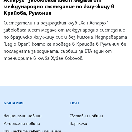
международно състезание по жиу-жицу в
Крайова, Румъния
Състезатели на разградския клуб „Хан Аспарух“
завоюваха шест медала от международно състезание
по бразилско жиу-жицу със и без кимона. Надпреварата
"Legio Open", която се проведе в Крайова в Румъния, бе
последната за годината, съобщи за БТА един от
треньорите в клуба Хубан Соколов.
БЪЛГАРСКА ТЕЛЕГРАФНА АГЕНЦИЯ
БЪЛГАРИЯ
СВЯТ
Национални новини
Световни новини
Регионални новини
Паралели
Общинските съвети решават