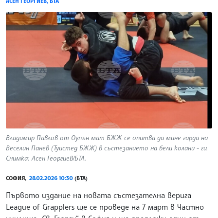
АСЕН ГЕОРГИЕВ, БТА
Владимир Павлов от Оупън мат БЖЖ се опитва да мине гарда на
Веселин Панев (Туистед БЖЖ) в състезанието на бели колани - ги.
Снимка: Асен Георгиев/БТА.
СОФИЯ,
28.02.2026 10:30
(БТА)
Първото издание на новата състезателна верига
League of Grapplers ще се проведе на 7 март в Частно