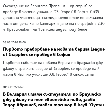
Състезание на веригата "Граплинг индъстриз" се
проведе в частно училище "Св. Георги" в София. С 435
записани участници, състезанието отне по-голямата
част от деня, като кантарът започна по график в 7:30
ч. Правилникът на "Граплинг индъстриз" беше
08.03.2026 16:00
Първото преборване на новата верига League
of Grapplers се проведе в София
Първото събитие на новата верига по бразилско джу
джицу и граплинг League of Grapplers се проведе на 7
март в Частно училище „Св. Георги“ в столицата.
10.12.2025 17:48
В България имаме състезатели по Бразилско
джу джицу на топ европейско ниво, заяви
Тодор Абрашев, главен треньор в клуб "Оупън