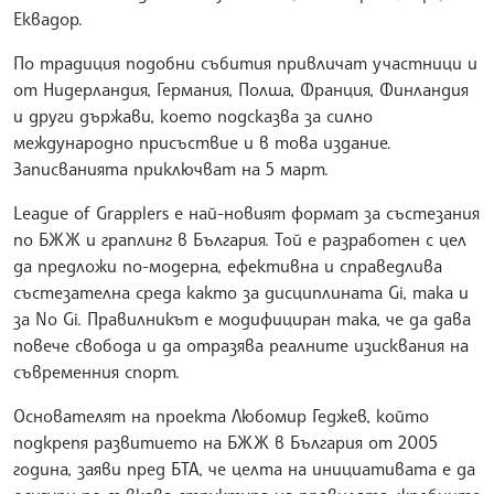
Еквадор.
По традиция подобни събития привличат участници и
от Нидерландия, Германия, Полша, Франция, Финландия
и други държави, което подсказва за силно
международно присъствие и в това издание.
Записванията приключват на 5 март.
League of Grapplers е най-новият формат за състезания
по БЖЖ и граплинг в България. Той е разработен с цел
да предложи по-модерна, ефективна и справедлива
състезателна среда както за дисциплината Gi, така и
за No Gi. Правилникът е модифициран така, че да дава
повече свобода и да отразява реалните изисквания на
съвременния спорт.
Основателят на проекта Любомир Геджев, който
подкрепя развитието на БЖЖ в България от 2005
година, заяви пред БТА, че целта на инициативата е да