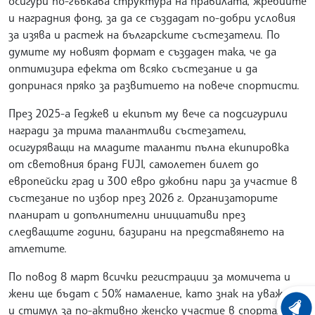
осигури по-гъвкава структура на правилата, жребиите
и наградния фонд, за да се създадат по-добри условия
за изява и растеж на българските състезатели. По
думите му новият формат е създаден така, че да
оптимизира ефекта от всяко състезание и да
допринася пряко за развитието на повече спортисти.
През 2025-а Геджев и екипът му вече са подсигурили
награди за трима талантливи състезатели,
осигуряващи на младите таланти пълна екипировка
от световния бранд FUJI, самолетен билет до
европейски град и 300 евро джобни пари за участие в
състезание по избор през 2026 г. Организаторите
планират и допълнителни инициативи през
следващите години, базирани на представянето на
атлетите.
По повод 8 март всички регистрации за момичета и
жени ще бъдат с 50% намаление, като знак на уважение
и стимул за по-активно женско участие в спорта.
ХРОНО