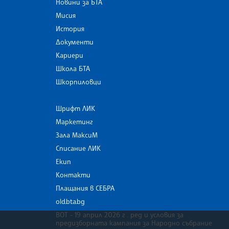
Новини за БТА
Мисия
История
Документи
Кариери
Школа БТА
Шкорпиловци
Шрифт ЛИК
Маркетинг
Зала МаксиМ
Списание ЛИК
Екип
Контакти
Плащания в СЕБРА
old.bta.bg
ВОТ - 19 април 2026 г . ред и условия за
предизборната кампания за Народно събрание