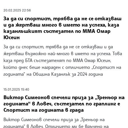
20.02.2025 22:56
За да си спортист, трябва да не се отказваш
и да жертваш много в името на успеха, каза
казанлъшкият състезател по ММА Омар
Юсеин
За да си спортист, трябва да не се отказваш и да
жертваш възможно най-много в името на успеха. Това
каза пред БТА състезателят по ММА Омар Юсеин,
който днес беше награден с отличието „Спортист на
годината“ на Община Казанлък за 2024 година
15.01.2025 15:40
Виктор Симеонов спечели приза за „Треньор на
годината“ в Ловеч, състезател по граплинг е
Спортист на годината в града
Виктор Симеонов спечели приза за „Треньор на
годината“ в Ловеч. Отличието му бе връчено на