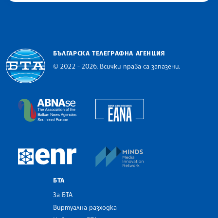
БЪЛГАРСКА ТЕЛЕГРАФНА АГЕНЦИЯ
© 2022 - 2026, Всички права са запазени.
Българска телеграфна агенция
European Alliance of N
The Assocoation of the Balkan News Agencies S
MINDS Media Innovatio
European Newsroom
БТА
За БТА
Виртуална разходка