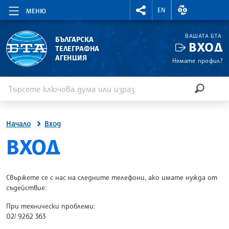
RIGHTMENU.SOCIAL
ВАЛУТНИ КУР
EN
МЕНЮ
ВАШАТА БТА
БЪЛГАРСКА
ВХОД
ТЕЛЕГРАФНА
АГЕНЦИЯ
Нямате профил?
Въведете ключова дума или израз
Търсене
ТЪРСЕН
Начало
Вход
SITE.BTA
ВХОД
Свържете се с нас на следните телефони, ако имате нужда от
съдействие:
При технически проблеми:
02/ 9262 363