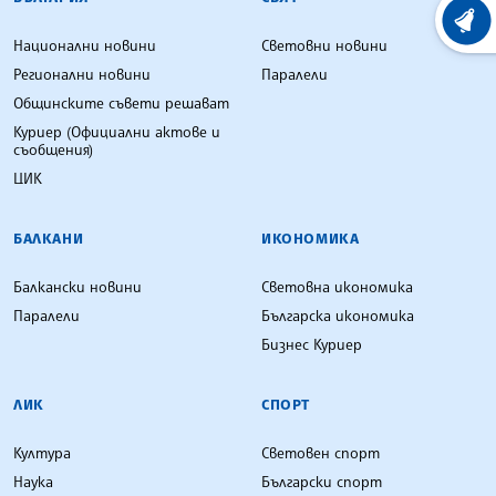
ХРОНО
Национални новини
Световни новини
Регионални новини
Паралели
Общинските съвети решават
Куриер (Официални актове и
съобщения)
ЦИК
БАЛКАНИ
ИКОНОМИКА
Балкански новини
Световна икономика
Паралели
Българска икономика
Бизнес Куриер
ЛИК
СПОРТ
Култура
Световен спорт
Наука
Български спорт