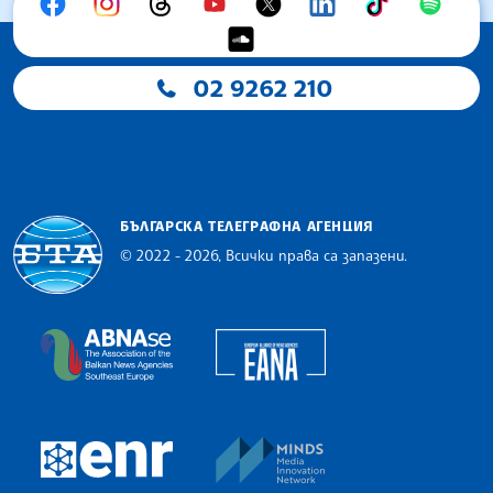
02 9262 210
БЪЛГАРСКА ТЕЛЕГРАФНА АГЕНЦИЯ
© 2022 - 2026, Всички права са запазени.
Българска телеграфна агенция
European Alliance of N
The Assocoation of the Balkan News Agencies S
MINDS Media Innovatio
European Newsroom