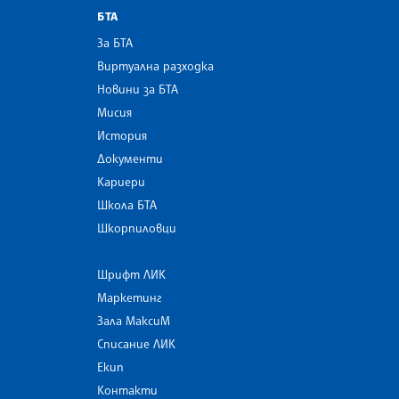
БТА
За БТА
Виртуална разходка
Новини за БТА
Мисия
История
Документи
Кариери
Школа БТА
Шкорпиловци
Шрифт ЛИК
Маркетинг
Зала МаксиМ
Списание ЛИК
Екип
Контакти