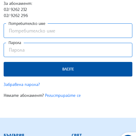
За абонамент:
02/ 9262 232
02/ 9262 296
Потребителско име
Парола
ВЛЕЗТЕ
Забравена парола?
Нямате абонамент?
Регистрирайте се
БЪЛГАРСКА ТЕЛЕГРАФНА АГЕНЦИЯ
БЪЛГАРИЯ
СВЯТ