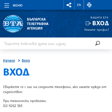
RIGHTMENU.SOCIAL
ВАЛУТНИ КУР
EN
МЕНЮ
ВАШАТА БТА
БЪЛГАРСКА
ВХОД
ТЕЛЕГРАФНА
АГЕНЦИЯ
Нямате профил?
Въведете ключова дума или израз
Търсене
ТЪРСЕН
Начало
Вход
SITE.BTA
ВХОД
Свържете се с нас на следните телефони, ако имате нужда от
съдействие:
При технически проблеми:
02/ 9262 363