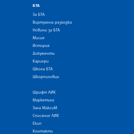
БТА
За БТА
Виртуална разходка
Новини за БТА
Мисия
История
Документи
Кариери
Школа БТА
Шкорпиловци
Шрифт ЛИК
Маркетинг
Зала МаксиМ
Списание ЛИК
Екип
Контакти