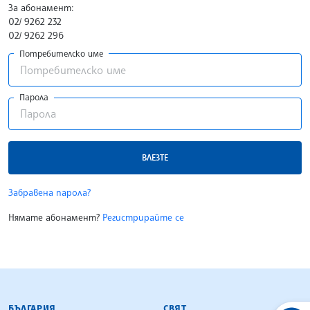
За абонамент:
02/ 9262 232
02/ 9262 296
Потребителско име
Парола
ВЛЕЗТЕ
Забравена парола?
Нямате абонамент?
Регистрирайте се
БЪЛГАРСКА ТЕЛЕГРАФНА АГЕНЦИЯ
БЪЛГАРИЯ
СВЯТ