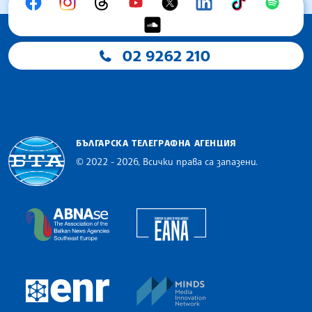
02 9262 210
БЪЛГАРСКА ТЕЛЕГРАФНА АГЕНЦИЯ
© 2022 - 2026, Всички права са запазени.
Българска телеграфна агенция
European Alliance of N
The Assocoation of the Balkan News Agencies S
MINDS Media Innovatio
European Newsroom