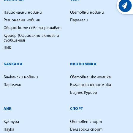
ХРОНО
Национални новини
Световни новини
Регионални новини
Паралели
Общинските съвети решават
Куриер (Официални актове и
съобщения)
ЦИК
БАЛКАНИ
ИКОНОМИКА
Балкански новини
Световна икономика
Паралели
Българска икономика
Бизнес Куриер
ЛИК
СПОРТ
Култура
Световен спорт
Наука
Български спорт