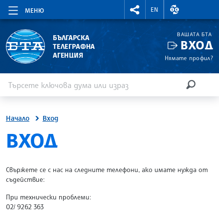
RIGHTMENU.SOCIAL
ВАЛУТНИ КУР
EN
МЕНЮ
ВАШАТА БТА
БЪЛГАРСКА
ВХОД
ТЕЛЕГРАФНА
АГЕНЦИЯ
Нямате профил?
Въведете ключова дума или израз
Търсене
ТЪРСЕН
Начало
Вход
SITE.BTA
ВХОД
Свържете се с нас на следните телефони, ако имате нужда от
съдействие:
При технически проблеми:
02/ 9262 363