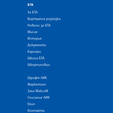
БТА
За БТА
Виртуална разходка
Новини за БТА
Мисия
История
Документи
Кариери
Школа БТА
Шкорпиловци
Шрифт ЛИК
Маркетинг
Зала МаксиМ
Списание ЛИК
Екип
Контакти