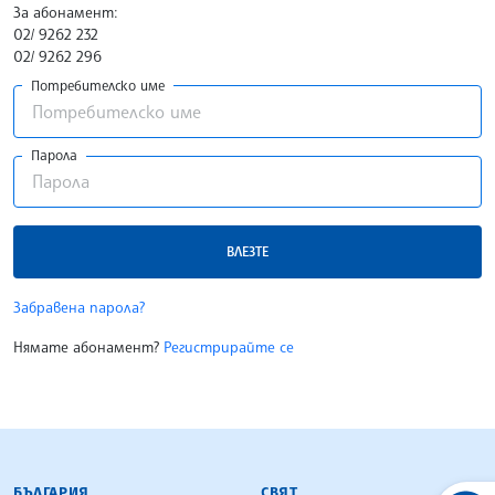
За абонамент:
02/ 9262 232
02/ 9262 296
Потребителско име
Парола
ВЛЕЗТЕ
Забравена парола?
Нямате абонамент?
Регистрирайте се
БЪЛГАРСКА ТЕЛЕГРАФНА АГЕНЦИЯ
БЪЛГАРИЯ
СВЯТ