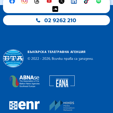
02 9262 210
БЪЛГАРСКА ТЕЛЕГРАФНА АГЕНЦИЯ
© 2022 - 2026, Всички права са запазени.
Българска телеграфна агенция
European Alliance of N
The Assocoation of the Balkan News Agencies S
MINDS Media Innovatio
European Newsroom