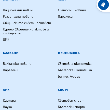
ХРОНО
Национални новини
Световни новини
Регионални новини
Паралели
Общинските съвети решават
Куриер (Официални актове и
съобщения)
ЦИК
БАЛКАНИ
ИКОНОМИКА
Балкански новини
Световна икономика
Паралели
Българска икономика
Бизнес Куриер
ЛИК
СПОРТ
Култура
Световен спорт
Наука
Български спорт