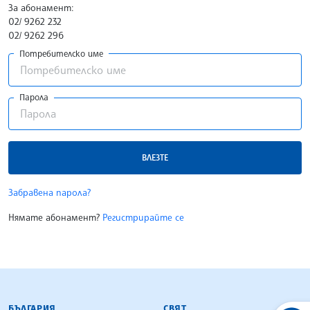
За абонамент:
02/ 9262 232
02/ 9262 296
Потребителско име
Парола
ВЛЕЗТЕ
Забравена парола?
Нямате абонамент?
Регистрирайте се
БЪЛГАРСКА ТЕЛЕГРАФНА АГЕНЦИЯ
БЪЛГАРИЯ
СВЯТ