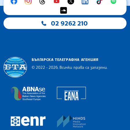
02 9262 210
БЪЛГАРСКА ТЕЛЕГРАФНА АГЕНЦИЯ
© 2022 - 2026, Всички права са запазени.
Българска телеграфна агенция
European Alliance of N
The Assocoation of the Balkan News Agencies S
MINDS Media Innovatio
European Newsroom