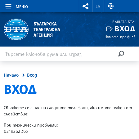
RIGHTMENU.SOCIAL
ВАЛУТНИ КУР
EN
МЕНЮ
ВАШАТА БТА
БЪЛГАРСКА
ВХОД
ТЕЛЕГРАФНА
АГЕНЦИЯ
Нямате профил?
Въведете ключова дума или израз
Търсене
ТЪРСЕН
Начало
Вход
SITE.BTA
ВХОД
Свържете се с нас на следните телефони, ако имате нужда от
съдействие:
При технически проблеми:
02/ 9262 363