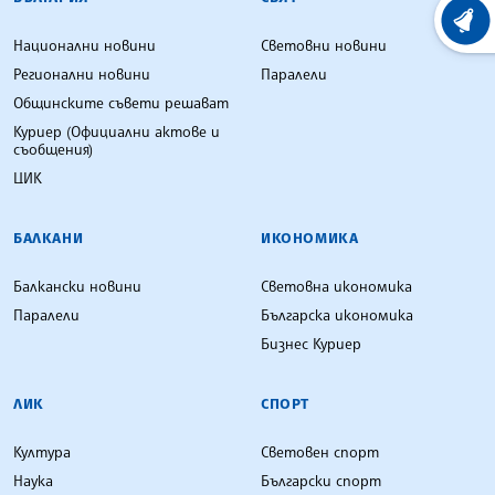
ХРОНО
Национални новини
Световни новини
Регионални новини
Паралели
Общинските съвети решават
Куриер (Официални актове и
съобщения)
ЦИК
БАЛКАНИ
ИКОНОМИКА
Балкански новини
Световна икономика
Паралели
Българска икономика
Бизнес Куриер
ЛИК
СПОРТ
Култура
Световен спорт
Наука
Български спорт