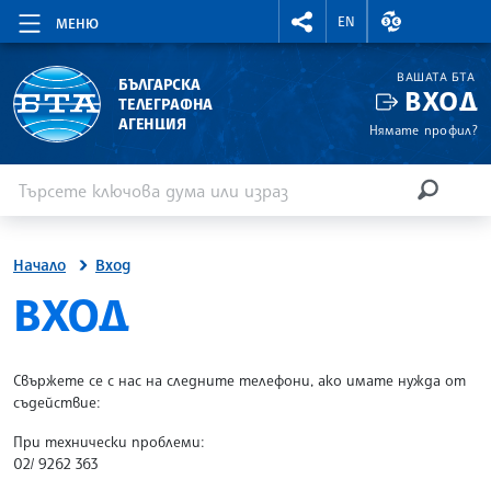
RIGHTMENU.SOCIAL
ВАЛУТНИ КУР
EN
МЕНЮ
ВАШАТА БТА
БЪЛГАРСКА
ВХОД
ТЕЛЕГРАФНА
АГЕНЦИЯ
Нямате профил?
Въведете ключова дума или израз
Търсене
ТЪРСЕН
Начало
Вход
SITE.BTA
ВХОД
Свържете се с нас на следните телефони, ако имате нужда от
съдействие:
При технически проблеми:
02/ 9262 363