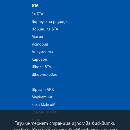
БТА
За БТА
Виртуална разходка
Новини за БТА
Мисия
История
Документи
Кариери
Школа БТА
Шкорпиловци
Шрифт ЛИК
Маркетинг
Зала МаксиМ
Списание ЛИК
Екип
Тази интернет страница използва бисквитки
Контакти