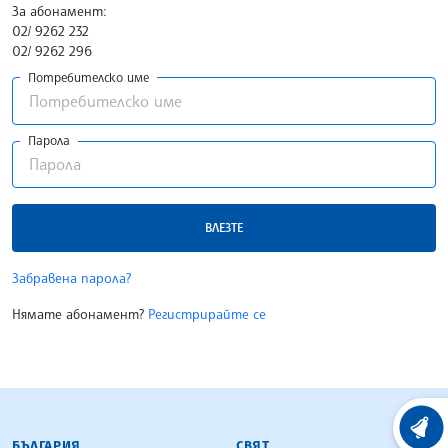
За абонамент:
02/ 9262 232
02/ 9262 296
Потребителско име
Парола
ВЛЕЗТЕ
Забравена парола?
Нямате абонамент?
Регистрирайте се
БЪЛГАРСКА ТЕЛЕГРАФНА АГЕНЦИЯ
ХРОНО
БЪЛГАРИЯ
СВЯТ