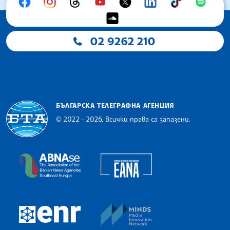
02 9262 210
БЪЛГАРСКА ТЕЛЕГРАФНА АГЕНЦИЯ
© 2022 - 2026, Всички права са запазени.
Българска телеграфна агенция
European Alliance of N
The Assocoation of the Balkan News Agencies S
MINDS Media Innovatio
European Newsroom