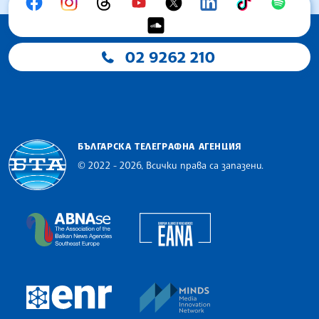
02 9262 210
БЪЛГАРСКА ТЕЛЕГРАФНА АГЕНЦИЯ
© 2022 - 2026, Всички права са запазени.
Българска телеграфна агенция
European Alliance of N
The Assocoation of the Balkan News Agencies S
MINDS Media Innovatio
European Newsroom