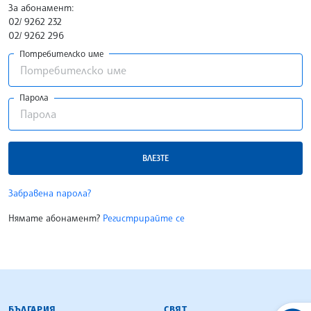
За абонамент:
02/ 9262 232
02/ 9262 296
Потребителско име
Парола
ВЛЕЗТЕ
Забравена парола?
Нямате абонамент?
Регистрирайте се
БЪЛГАРСКА ТЕЛЕГРАФНА АГЕНЦИЯ
БЪЛГАРИЯ
СВЯТ