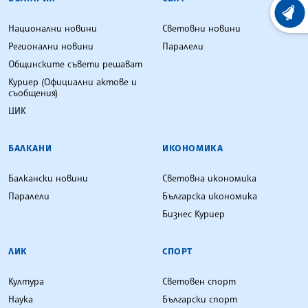
ХРОНО
Национални новини
Световни новини
Регионални новини
Паралели
Общинските съвети решават
Куриер (Официални актове и
съобщения)
ЦИК
БАЛКАНИ
ИКОНОМИКА
Балкански новини
Световна икономика
Паралели
Българска икономика
Бизнес Куриер
ЛИК
СПОРТ
Култура
Световен спорт
Наука
Български спорт