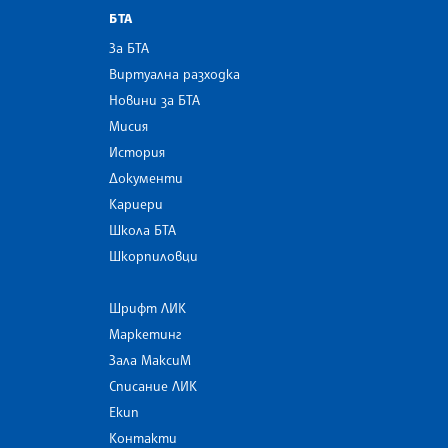
БТА
За БТА
Виртуална разходка
Новини за БТА
Мисия
История
Документи
Кариери
Школа БТА
Шкорпиловци
Шрифт ЛИК
Маркетинг
Зала МаксиМ
Списание ЛИК
Екип
Контакти