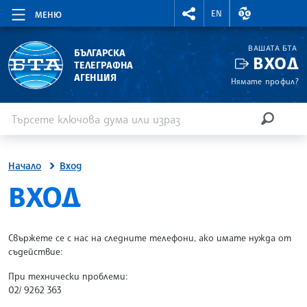
RIGHTMENU.SOCIAL
ВАЛУТНИ КУР
EN
МЕНЮ
ВАШАТА БТА
БЪЛГАРСКА
ВХОД
ТЕЛЕГРАФНА
АГЕНЦИЯ
Нямате профил?
Въведете ключова дума или израз
Търсене
ТЪРСЕН
Начало
Вход
SITE.BTA
ВХОД
Свържете се с нас на следните телефони, ако имате нужда от
съдействие:
При технически проблеми:
02/ 9262 363