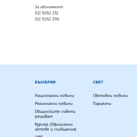
За абонамент:
02/ 9262 232
02/ 9262 296
БЪЛГАРСКА ТЕЛЕГРАФНА АГ
БЪЛГАРИЯ
СВЯТ
Национални новини
Световни новини
Регионални новини
Паралели
Общинските съвети
решават
Куриер (Официални
актове и съобщения)
ЦИК