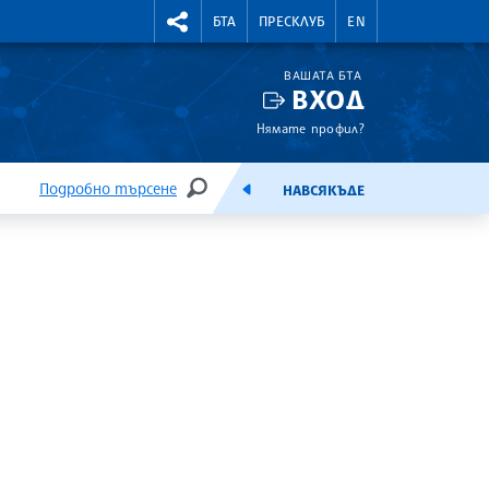
УТНИ КУРСОВЕ
RIGHTMENU.SOCIAL
БТА
ПРЕСКЛУБ
EN
ВАШАТА БТА
ВХОД
Нямате профил?
Подробно търсене
НАВСЯКЪДЕ
ТЪРСЕНЕ
ЕМИСИЯ