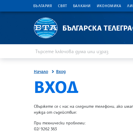
БЪЛГАРИЯ
СВЯТ
БАЛКАНИ
ИКОНОМИКА
ЛИ
БЪЛГАРСКА ТЕЛЕГР
Въведете ключова дума или израз
Търсене
Начало
Вход
SITE.BTA
ВХОД
Свържете се с нас на следните телефони, ако има
нужда от съдействие:
При технически проблеми:
02/ 9262 363