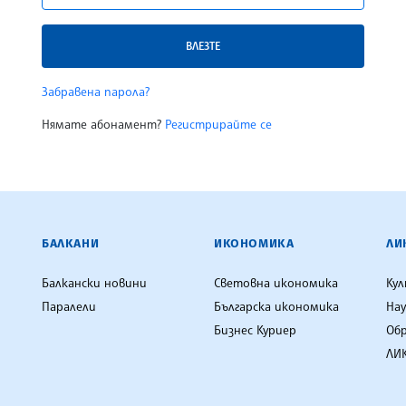
ВЛЕЗТЕ
Забравена парола?
Нямате абонамент?
Регистрирайте се
ЕНЦИЯ
БАЛКАНИ
ИКОНОМИКА
ЛИ
Балкански новини
Световна икономика
Ку
Паралели
Българска икономика
Нау
Бизнес Куриер
Об
ЛИК