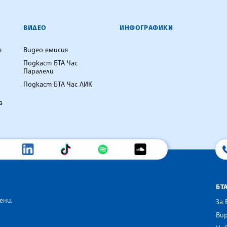
ВИДЕО
ИНФОГРАФИКИ
я
Видео емисия
Подкаст БТА Час
Паралели
Подкаст БТА Час ЛИК
а
БТ
ени.
За 
Вир