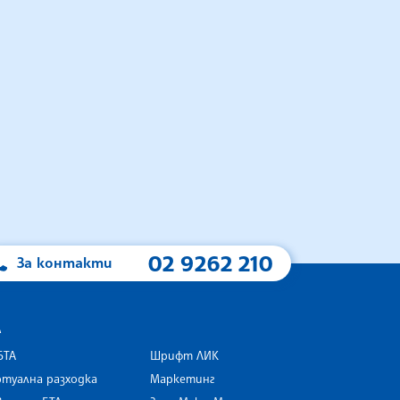
02 9262 210
За контакти
А
БТА
Шрифт ЛИК
туална разходка
Маркетинг