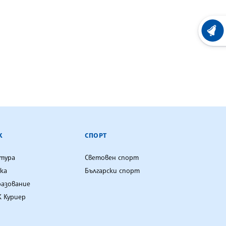
ХРОНО
К
СПОРТ
лтура
Световен спорт
ка
Български спорт
разование
 Куриер