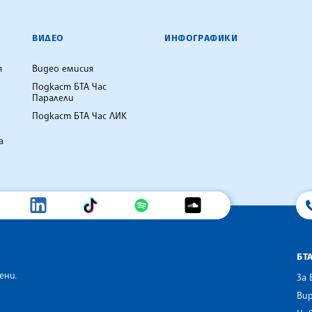
ВИДЕО
ИНФОГРАФИКИ
я
Видео емисия
Подкаст БТА Час
Паралели
Подкаст БТА Час ЛИК
а
БТ
ени.
За 
Вир