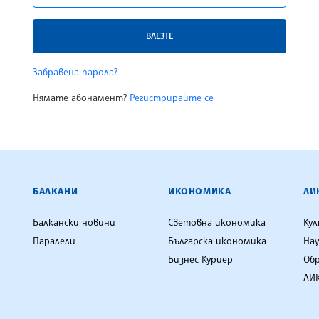
ВЛЕЗТЕ
Забравена парола?
Нямате абонамент?
Регистрирайте се
ЕНЦИЯ
БАЛКАНИ
ИКОНОМИКА
ЛИ
Балкански новини
Световна икономика
Ку
Паралели
Българска икономика
Нау
Бизнес Куриер
Об
ЛИК