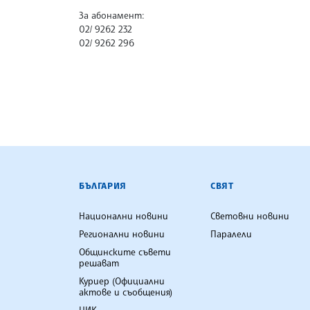
За абонамент:
02/ 9262 232
02/ 9262 296
БЪЛГАРСКА ТЕЛЕГРАФНА АГ
БЪЛГАРИЯ
СВЯТ
Национални новини
Световни новини
Регионални новини
Паралели
Общинските съвети
решават
Куриер (Официални
актове и съобщения)
ЦИК