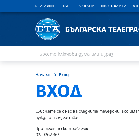
БЪЛГАРИЯ
СВЯТ
БАЛКАНИ
ИКОНОМИКА
ЛИ
БЪЛГАРСКА ТЕЛЕГР
Въведете ключова дума или израз
Търсене
Начало
Вход
SITE.BTA
ВХОД
Свържете се с нас на следните телефони, ако има
нужда от съдействие:
При технически проблеми:
02/ 9262 363