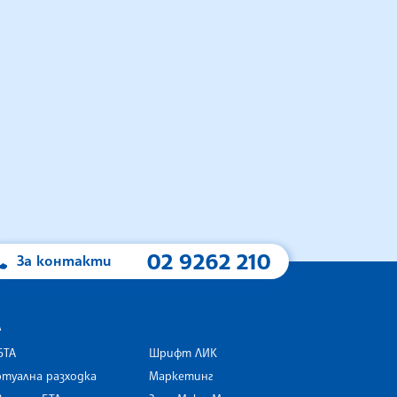
02 9262 210
За контакти
А
БТА
Шрифт ЛИК
туална разходка
Маркетинг