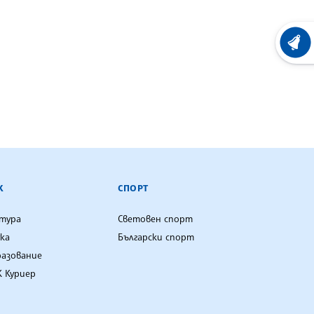
ХРОНО
К
СПОРТ
лтура
Световен спорт
ка
Български спорт
разование
 Куриер