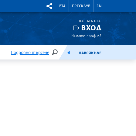
УТНИ КУРСОВЕ
RIGHTMENU.SOCIAL
БТА
ПРЕСКЛУБ
EN
ВАШАТА БТА
ВХОД
Нямате профил?
Подробно търсене
НАВСЯКЪДЕ
ТЪРСЕНЕ
ЕМИСИЯ